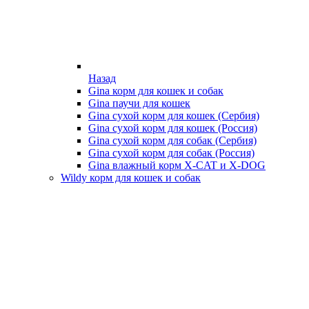
Назад
Gina корм для кошек и собак
Gina паучи для кошек
Gina сухой корм для кошек (Сербия)
Gina сухой корм для кошек (Россия)
Gina сухой корм для собак (Сербия)
Gina сухой корм для собак (Россия)
Gina влажный корм X-CAT и X-DOG
Wildy корм для кошек и собак