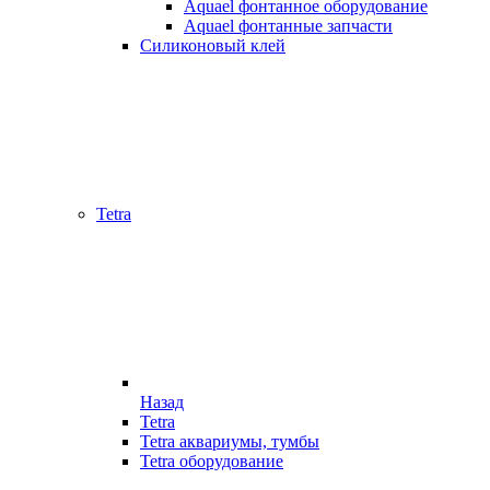
Aquael фонтанное оборудование
Aquael фонтанные запчасти
Силиконовый клей
Tetra
Назад
Tetra
Tetra аквариумы, тумбы
Tetra оборудование