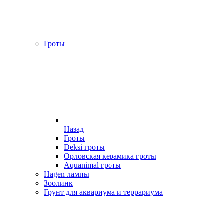
Гроты
Назад
Гроты
Deksi гроты
Орловская керамика гроты
Aquanimal гроты
Hagen лампы
Зоолинк
Грунт для аквариума и террариума