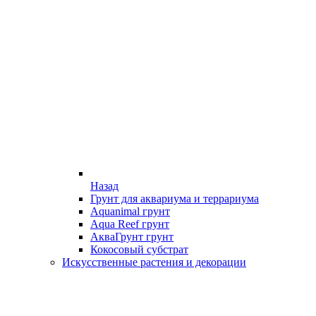
Назад
Грунт для аквариума и террариума
Aquanimal грунт
Aqua Reef грунт
АкваГрунт грунт
Кокосовый субстрат
Искусственные растения и декорации