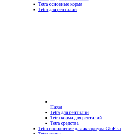
Tetra основные корма
Tetra для рептилий
Назад
Tetra для рептилий
Tetra корма для рептилий
Tetra средства
Tetra наполнение для аквариума GloFish
Tetra тесты