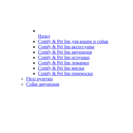
Назад
Comfy & Pet Inn для кошек и собак
Comfy & Pet Inn аксессуары
Comfy & Pet Inn амуниция
Comfy & Pet Inn игрушки
Comfy & Pet Inn лежанки
Comfy & Pet Inn миски
Comfy & Pet Inn переноски
Flexi рулетки
Collar амуниция