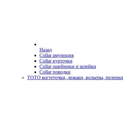
Назад
Collar амуниция
Collar курточки
Collar ошейники и шлейки
Collar поводки
ТОТО когтеточки, лежаки, вольеры, пеленки