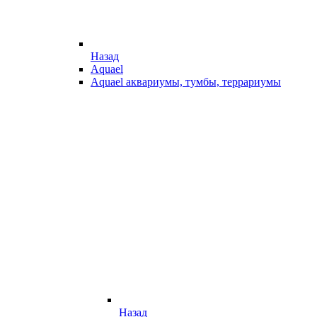
Назад
Aquael
Aquael аквариумы, тумбы, террариумы
Назад