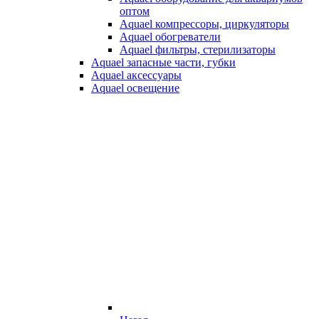
оптом
Aquael компрессоры, циркуляторы
Aquael обогреватели
Aquael фильтры, стерилизаторы
Aquael запасные части, губки
Aquael аксессуары
Aquael освещение