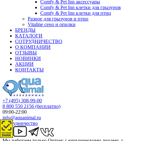
Comfy & Pet Inn аксессуары
Comfy & Pet Inn клетки для грызунов
Comfy & Pet Inn клетки для птиц
Разное для грызунов и птиц
Vitaline сено и опилки
БРЕНДЫ
КАТАЛОГИ
СОТРУДНИЧЕСТВО
О КОМПАНИИ
ОТЗЫВЫ
НОВИНКИ
АКЦИИ
КОНТАКТЫ
+7 (495) 308-99-00
8 800 550 2156
(бесплатно)
09:00-22:00
info@aquanimal.ru
Сотрудничество
Мы работаем только Оптом: с юридическими лицами, с