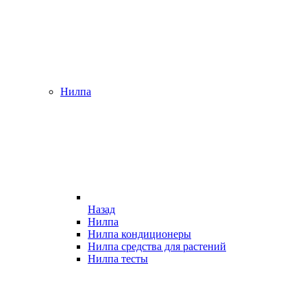
Нилпа
Назад
Нилпа
Нилпа кондиционеры
Нилпа средства для растений
Нилпа тесты