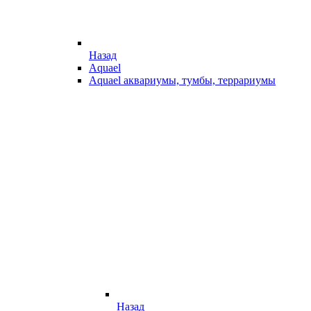
Назад
Aquael
Aquael аквариумы, тумбы, террариумы
Назад