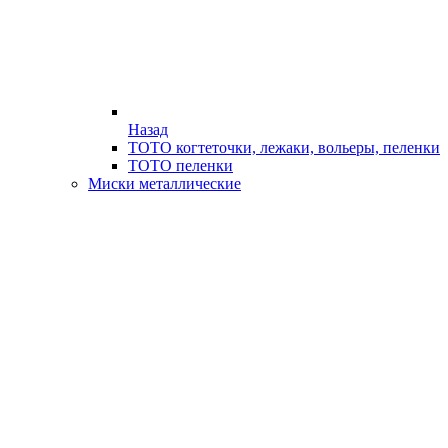
Назад
ТОТО когтеточки, лежаки, вольеры, пеленки
ТОТО пеленки
Миски металлические