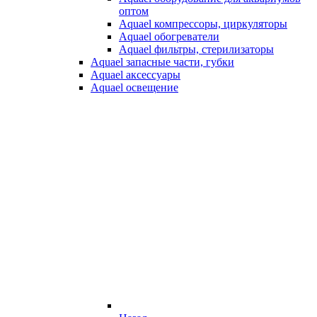
оптом
Aquael компрессоры, циркуляторы
Aquael обогреватели
Aquael фильтры, стерилизаторы
Aquael запасные части, губки
Aquael аксессуары
Aquael освещение