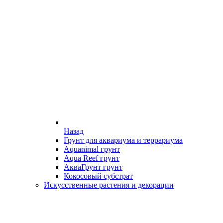
Назад
Грунт для аквариума и террариума
Aquanimal грунт
Aqua Reef грунт
АкваГрунт грунт
Кокосовый субстрат
Искусственные растения и декорации