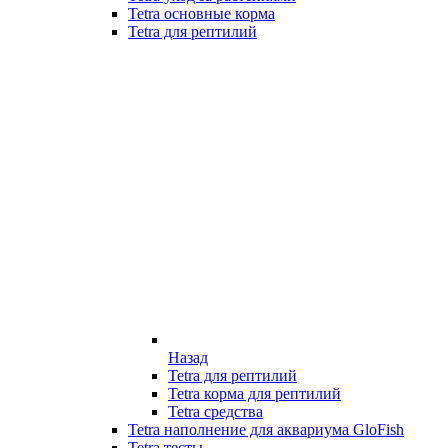
Tetra основные корма
Tetra для рептилий
Назад
Tetra для рептилий
Tetra корма для рептилий
Tetra средства
Tetra наполнение для аквариума GloFish
Tetra тесты