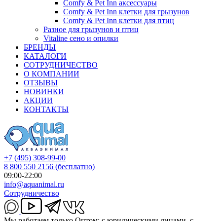
Comfy & Pet Inn аксессуары
Comfy & Pet Inn клетки для грызунов
Comfy & Pet Inn клетки для птиц
Разное для грызунов и птиц
Vitaline сено и опилки
БРЕНДЫ
КАТАЛОГИ
СОТРУДНИЧЕСТВО
О КОМПАНИИ
ОТЗЫВЫ
НОВИНКИ
АКЦИИ
КОНТАКТЫ
+7 (495) 308-99-00
8 800 550 2156
(бесплатно)
09:00-22:00
info@aquanimal.ru
Сотрудничество
Мы работаем только Оптом: с юридическими лицами, с