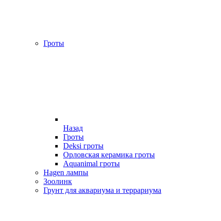
Гроты
Назад
Гроты
Deksi гроты
Орловская керамика гроты
Aquanimal гроты
Hagen лампы
Зоолинк
Грунт для аквариума и террариума