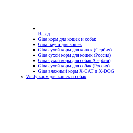
Назад
Gina корм для кошек и собак
Gina паучи для кошек
Gina сухой корм для кошек (Сербия)
Gina сухой корм для кошек (Россия)
Gina сухой корм для собак (Сербия)
Gina сухой корм для собак (Россия)
Gina влажный корм X-CAT и X-DOG
Wildy корм для кошек и собак