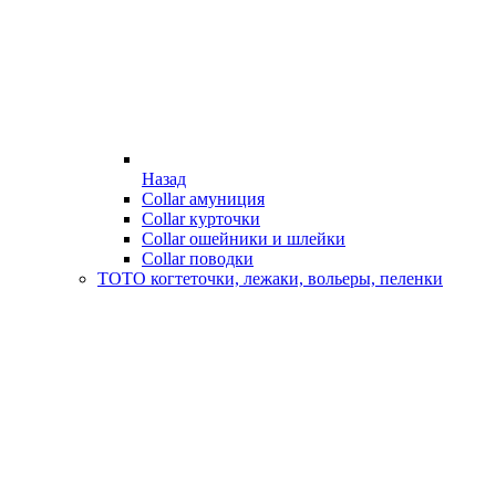
Назад
Collar амуниция
Collar курточки
Collar ошейники и шлейки
Collar поводки
ТОТО когтеточки, лежаки, вольеры, пеленки