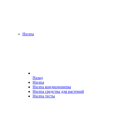
Нилпа
Назад
Нилпа
Нилпа кондиционеры
Нилпа средства для растений
Нилпа тесты