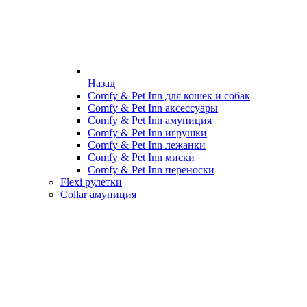
Назад
Comfy & Pet Inn для кошек и собак
Comfy & Pet Inn аксессуары
Comfy & Pet Inn амуниция
Comfy & Pet Inn игрушки
Comfy & Pet Inn лежанки
Comfy & Pet Inn миски
Comfy & Pet Inn переноски
Flexi рулетки
Collar амуниция