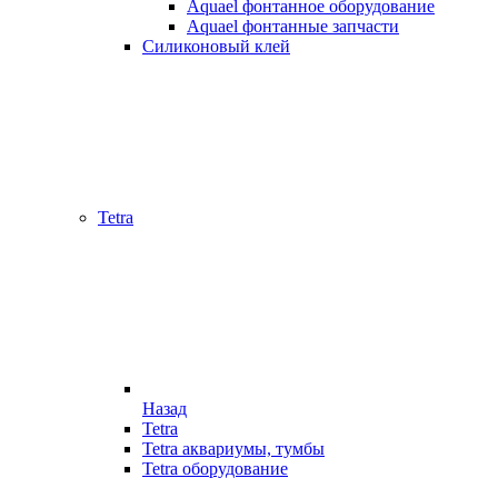
Aquael фонтанное оборудование
Aquael фонтанные запчасти
Силиконовый клей
Tetra
Назад
Tetra
Tetra аквариумы, тумбы
Tetra оборудование