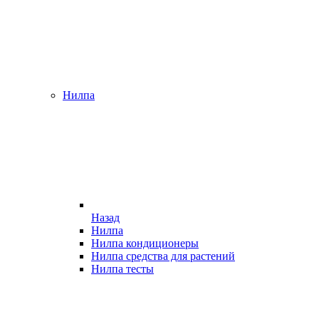
Нилпа
Назад
Нилпа
Нилпа кондиционеры
Нилпа средства для растений
Нилпа тесты