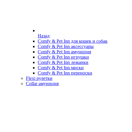
Назад
Comfy & Pet Inn для кошек и собак
Comfy & Pet Inn аксессуары
Comfy & Pet Inn амуниция
Comfy & Pet Inn игрушки
Comfy & Pet Inn лежанки
Comfy & Pet Inn миски
Comfy & Pet Inn переноски
Flexi рулетки
Collar амуниция