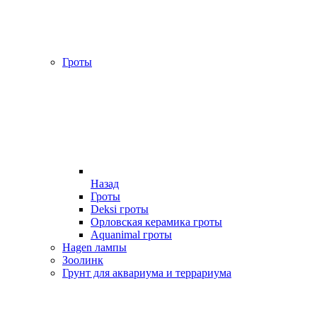
Гроты
Назад
Гроты
Deksi гроты
Орловская керамика гроты
Aquanimal гроты
Hagen лампы
Зоолинк
Грунт для аквариума и террариума