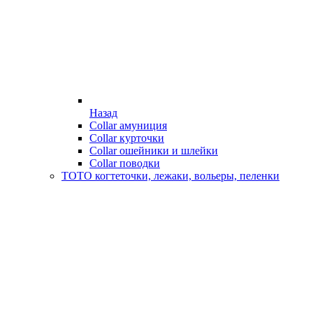
Назад
Collar амуниция
Collar курточки
Collar ошейники и шлейки
Collar поводки
ТОТО когтеточки, лежаки, вольеры, пеленки