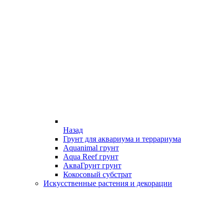
Назад
Грунт для аквариума и террариума
Aquanimal грунт
Aqua Reef грунт
АкваГрунт грунт
Кокосовый субстрат
Искусственные растения и декорации