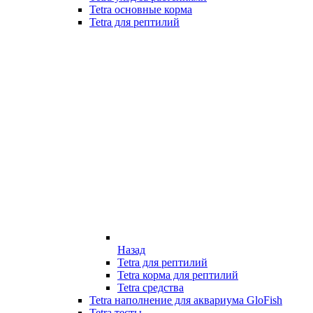
Tetra основные корма
Tetra для рептилий
Назад
Tetra для рептилий
Tetra корма для рептилий
Tetra средства
Tetra наполнение для аквариума GloFish
Tetra тесты