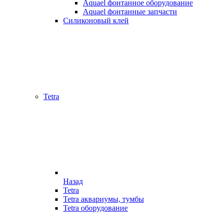
Aquael фонтанное оборудование
Aquael фонтанные запчасти
Силиконовый клей
Tetra
Назад
Tetra
Tetra аквариумы, тумбы
Tetra оборудование