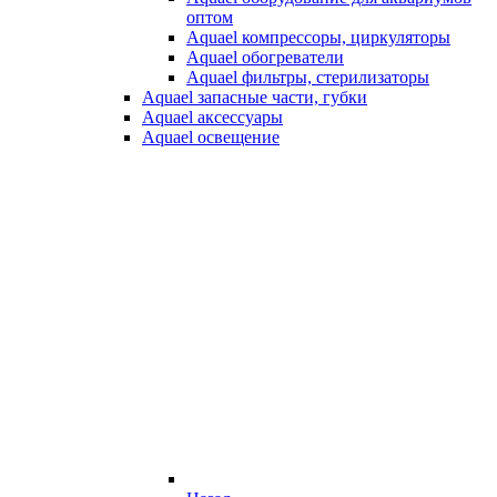
оптом
Aquael компрессоры, циркуляторы
Aquael обогреватели
Aquael фильтры, стерилизаторы
Aquael запасные части, губки
Aquael аксессуары
Aquael освещение