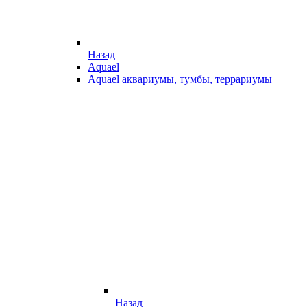
Назад
Aquael
Aquael аквариумы, тумбы, террариумы
Назад