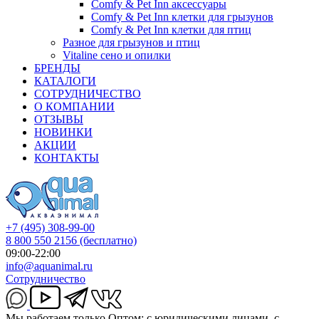
Comfy & Pet Inn аксессуары
Comfy & Pet Inn клетки для грызунов
Comfy & Pet Inn клетки для птиц
Разное для грызунов и птиц
Vitaline сено и опилки
БРЕНДЫ
КАТАЛОГИ
СОТРУДНИЧЕСТВО
О КОМПАНИИ
ОТЗЫВЫ
НОВИНКИ
АКЦИИ
КОНТАКТЫ
+7 (495) 308-99-00
8 800 550 2156
(бесплатно)
09:00-22:00
info@aquanimal.ru
Сотрудничество
Мы работаем только Оптом: с юридическими лицами, с