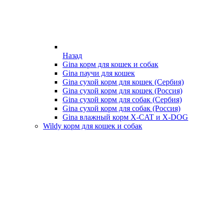
Назад
Gina корм для кошек и собак
Gina паучи для кошек
Gina сухой корм для кошек (Сербия)
Gina сухой корм для кошек (Россия)
Gina сухой корм для собак (Сербия)
Gina сухой корм для собак (Россия)
Gina влажный корм X-CAT и X-DOG
Wildy корм для кошек и собак