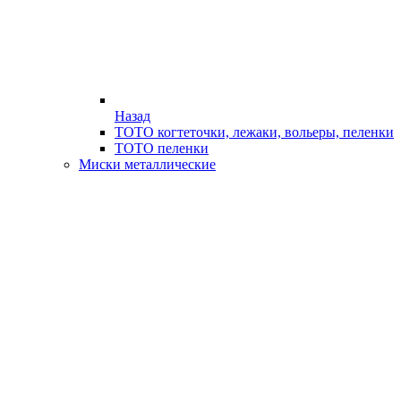
Назад
ТОТО когтеточки, лежаки, вольеры, пеленки
ТОТО пеленки
Миски металлические