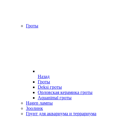
Гроты
Назад
Гроты
Deksi гроты
Орловская керамика гроты
Aquanimal гроты
Hagen лампы
Зоолинк
Грунт для аквариума и террариума