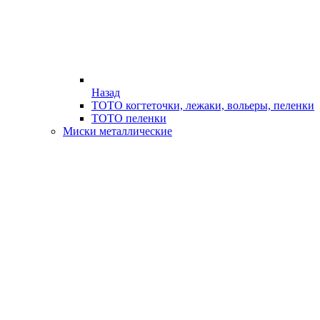
Назад
ТОТО когтеточки, лежаки, вольеры, пеленки
ТОТО пеленки
Миски металлические