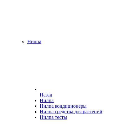
Нилпа
Назад
Нилпа
Нилпа кондиционеры
Нилпа средства для растений
Нилпа тесты