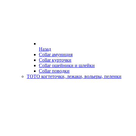
Назад
Collar амуниция
Collar курточки
Collar ошейники и шлейки
Collar поводки
ТОТО когтеточки, лежаки, вольеры, пеленки