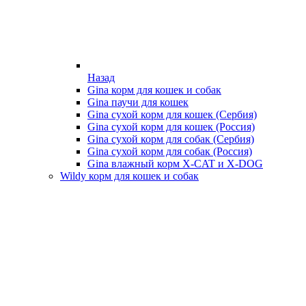
Назад
Gina корм для кошек и собак
Gina паучи для кошек
Gina сухой корм для кошек (Сербия)
Gina сухой корм для кошек (Россия)
Gina сухой корм для собак (Сербия)
Gina сухой корм для собак (Россия)
Gina влажный корм X-CAT и X-DOG
Wildy корм для кошек и собак