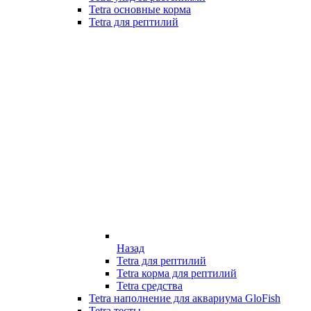
Tetra основные корма
Tetra для рептилий
Назад
Tetra для рептилий
Tetra корма для рептилий
Tetra средства
Tetra наполнение для аквариума GloFish
Tetra тесты