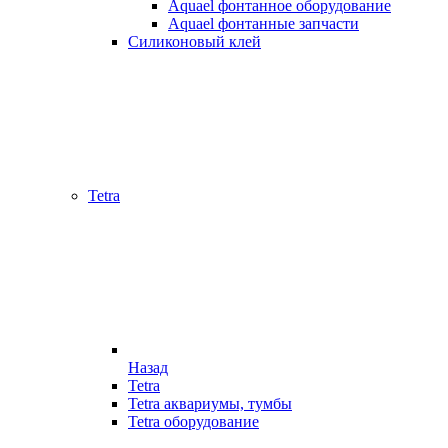
Aquael фонтанное оборудование
Aquael фонтанные запчасти
Силиконовый клей
Tetra
Назад
Tetra
Tetra аквариумы, тумбы
Tetra оборудование