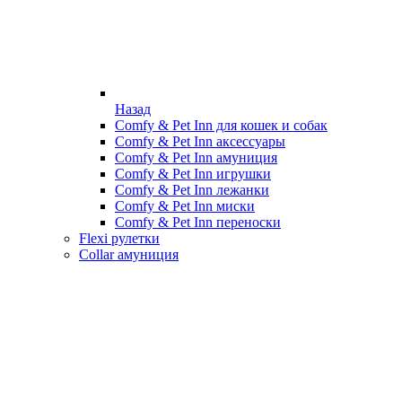
Назад
Comfy & Pet Inn для кошек и собак
Comfy & Pet Inn аксессуары
Comfy & Pet Inn амуниция
Comfy & Pet Inn игрушки
Comfy & Pet Inn лежанки
Comfy & Pet Inn миски
Comfy & Pet Inn переноски
Flexi рулетки
Collar амуниция