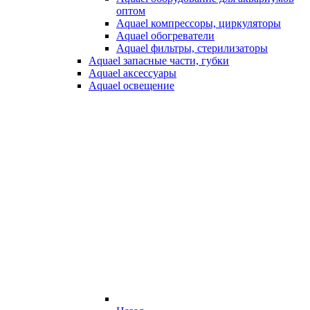
оптом
Aquael компрессоры, циркуляторы
Aquael обогреватели
Aquael фильтры, стерилизаторы
Aquael запасные части, губки
Aquael аксессуары
Aquael освещение