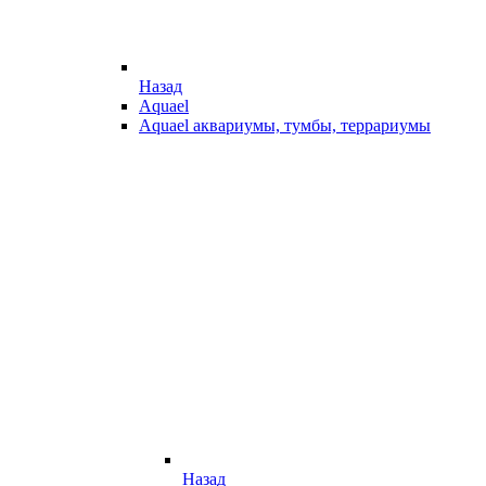
Назад
Aquael
Aquael аквариумы, тумбы, террариумы
Назад