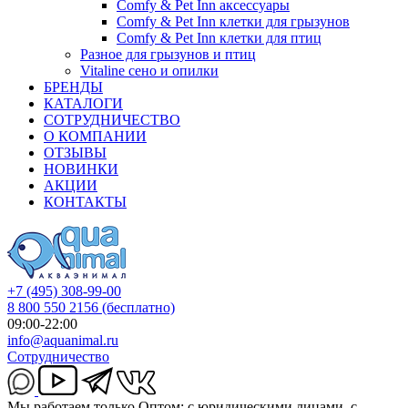
Comfy & Pet Inn аксессуары
Comfy & Pet Inn клетки для грызунов
Comfy & Pet Inn клетки для птиц
Разное для грызунов и птиц
Vitaline сено и опилки
БРЕНДЫ
КАТАЛОГИ
СОТРУДНИЧЕСТВО
О КОМПАНИИ
ОТЗЫВЫ
НОВИНКИ
АКЦИИ
КОНТАКТЫ
+7 (495) 308-99-00
8 800 550 2156
(бесплатно)
09:00-22:00
info@aquanimal.ru
Сотрудничество
Мы работаем только Оптом: с юридическими лицами, с