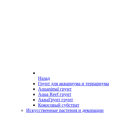
Назад
Грунт для аквариума и террариума
Aquanimal грунт
Aqua Reef грунт
АкваГрунт грунт
Кокосовый субстрат
Искусственные растения и декорации