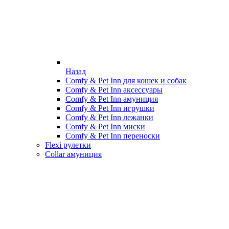
Назад
Comfy & Pet Inn для кошек и собак
Comfy & Pet Inn аксессуары
Comfy & Pet Inn амуниция
Comfy & Pet Inn игрушки
Comfy & Pet Inn лежанки
Comfy & Pet Inn миски
Comfy & Pet Inn переноски
Flexi рулетки
Collar амуниция