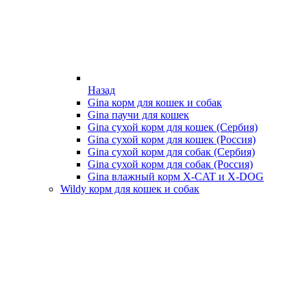
Назад
Gina корм для кошек и собак
Gina паучи для кошек
Gina сухой корм для кошек (Сербия)
Gina сухой корм для кошек (Россия)
Gina сухой корм для собак (Сербия)
Gina сухой корм для собак (Россия)
Gina влажный корм X-CAT и X-DOG
Wildy корм для кошек и собак