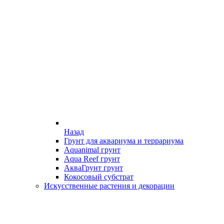
Назад
Грунт для аквариума и террариума
Aquanimal грунт
Aqua Reef грунт
АкваГрунт грунт
Кокосовый субстрат
Искусственные растения и декорации