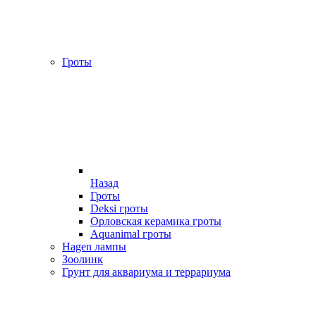
Гроты
Назад
Гроты
Deksi гроты
Орловская керамика гроты
Aquanimal гроты
Hagen лампы
Зоолинк
Грунт для аквариума и террариума