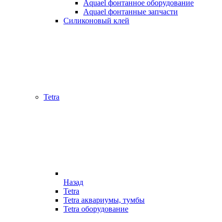
Aquael фонтанное оборудование
Aquael фонтанные запчасти
Силиконовый клей
Tetra
Назад
Tetra
Tetra аквариумы, тумбы
Tetra оборудование