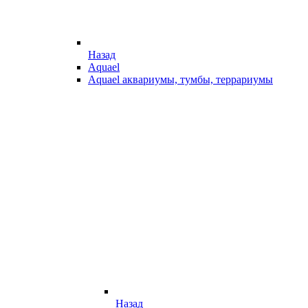
Назад
Aquael
Aquael аквариумы, тумбы, террариумы
Назад