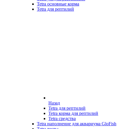
Tetra основные корма
Tetra для рептилий
Назад
Tetra для рептилий
Tetra корма для рептилий
Tetra средства
Tetra наполнение для аквариума GloFish
Tetra тесты