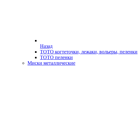
Назад
ТОТО когтеточки, лежаки, вольеры, пеленки
ТОТО пеленки
Миски металлические