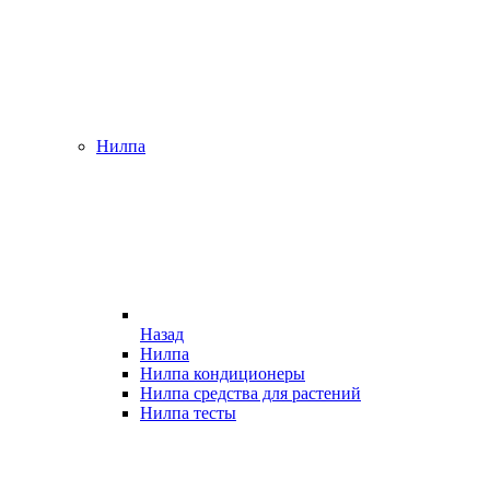
Нилпа
Назад
Нилпа
Нилпа кондиционеры
Нилпа средства для растений
Нилпа тесты