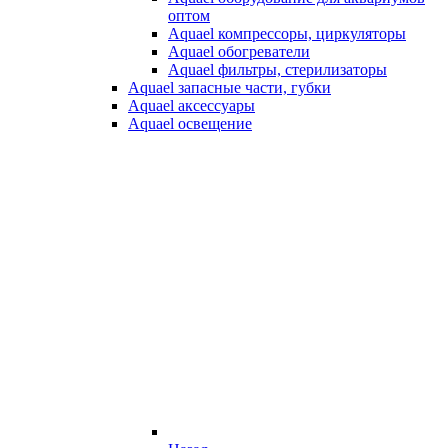
оптом
Aquael компрессоры, циркуляторы
Aquael обогреватели
Aquael фильтры, стерилизаторы
Aquael запасные части, губки
Aquael аксессуары
Aquael освещение