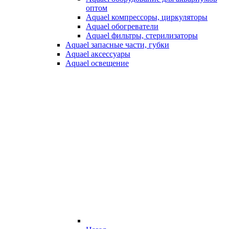
оптом
Aquael компрессоры, циркуляторы
Aquael обогреватели
Aquael фильтры, стерилизаторы
Aquael запасные части, губки
Aquael аксессуары
Aquael освещение