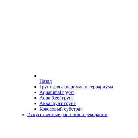
Назад
Грунт для аквариума и террариума
Aquanimal грунт
Aqua Reef грунт
АкваГрунт грунт
Кокосовый субстрат
Искусственные растения и декорации