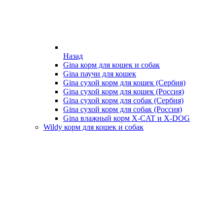
Назад
Gina корм для кошек и собак
Gina паучи для кошек
Gina сухой корм для кошек (Сербия)
Gina сухой корм для кошек (Россия)
Gina сухой корм для собак (Сербия)
Gina сухой корм для собак (Россия)
Gina влажный корм X-CAT и X-DOG
Wildy корм для кошек и собак