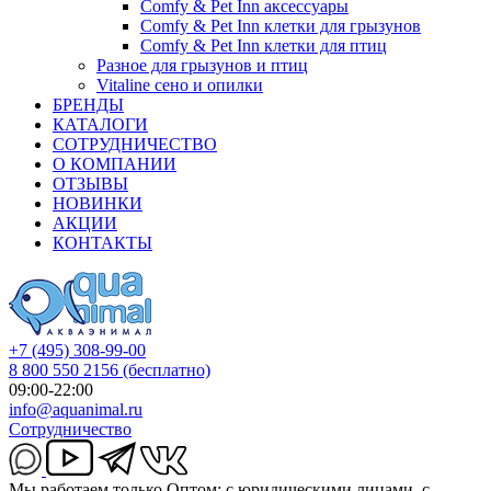
Comfy & Pet Inn аксессуары
Comfy & Pet Inn клетки для грызунов
Comfy & Pet Inn клетки для птиц
Разное для грызунов и птиц
Vitaline сено и опилки
БРЕНДЫ
КАТАЛОГИ
СОТРУДНИЧЕСТВО
О КОМПАНИИ
ОТЗЫВЫ
НОВИНКИ
АКЦИИ
КОНТАКТЫ
+7 (495) 308-99-00
8 800 550 2156
(бесплатно)
09:00-22:00
info@aquanimal.ru
Сотрудничество
Мы работаем только Оптом: с юридическими лицами, с