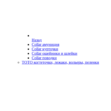
Назад
Collar амуниция
Collar курточки
Collar ошейники и шлейки
Collar поводки
ТОТО когтеточки, лежаки, вольеры, пеленки