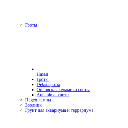
Гроты
Назад
Гроты
Deksi гроты
Орловская керамика гроты
Aquanimal гроты
Hagen лампы
Зоолинк
Грунт для аквариума и террариума