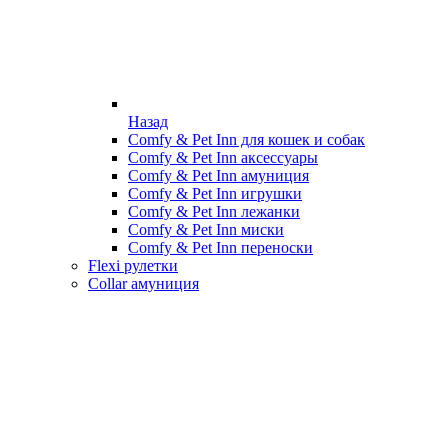
Назад
Comfy & Pet Inn для кошек и собак
Comfy & Pet Inn аксессуары
Comfy & Pet Inn амуниция
Comfy & Pet Inn игрушки
Comfy & Pet Inn лежанки
Comfy & Pet Inn миски
Comfy & Pet Inn переноски
Flexi рулетки
Collar амуниция