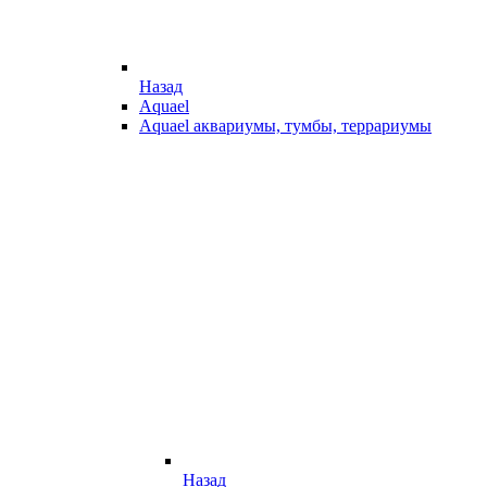
Назад
Aquael
Aquael аквариумы, тумбы, террариумы
Назад