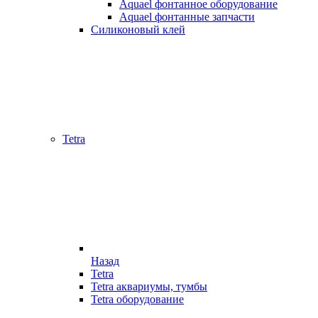
Aquael фонтанное оборудование
Aquael фонтанные запчасти
Силиконовый клей
Tetra
Назад
Tetra
Tetra аквариумы, тумбы
Tetra оборудование