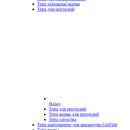
Tetra основные корма
Tetra для рептилий
Назад
Tetra для рептилий
Tetra корма для рептилий
Tetra средства
Tetra наполнение для аквариума GloFish
Tetra тесты