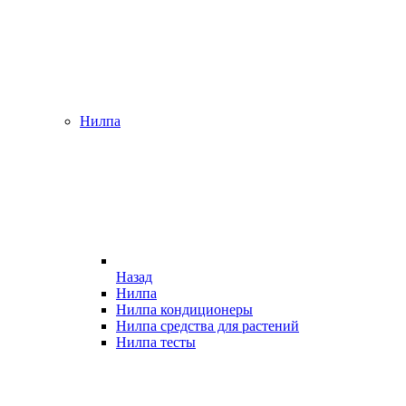
Нилпа
Назад
Нилпа
Нилпа кондиционеры
Нилпа средства для растений
Нилпа тесты