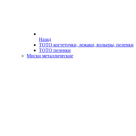
Назад
ТОТО когтеточки, лежаки, вольеры, пеленки
ТОТО пеленки
Миски металлические