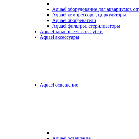
Aquael оборудование для аквариумов о
Aquael компрессоры, циркуляторы
Aquael обогреватели
Aquael фильтры, стерилизаторы
Aquael запасные части, губки
Aquael аксессуары
Aquael освещение
Aquael освещение