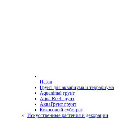
Назад
Грунт для аквариума и террариума
Aquanimal грунт
Aqua Reef грунт
АкваГрунт грунт
Кокосовый субстрат
Искусственные растения и декорации