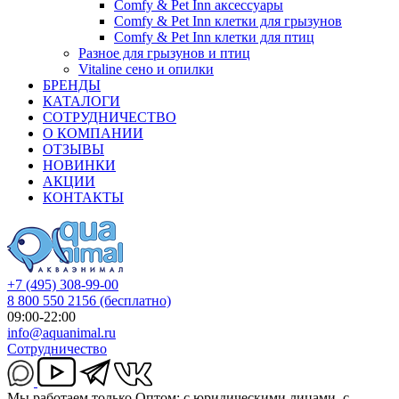
Comfy & Pet Inn аксессуары
Comfy & Pet Inn клетки для грызунов
Comfy & Pet Inn клетки для птиц
Разное для грызунов и птиц
Vitaline сено и опилки
БРЕНДЫ
КАТАЛОГИ
СОТРУДНИЧЕСТВО
О КОМПАНИИ
ОТЗЫВЫ
НОВИНКИ
АКЦИИ
КОНТАКТЫ
+7 (495) 308-99-00
8 800 550 2156
(бесплатно)
09:00-22:00
info@aquanimal.ru
Сотрудничество
Мы работаем только Оптом: с юридическими лицами, с