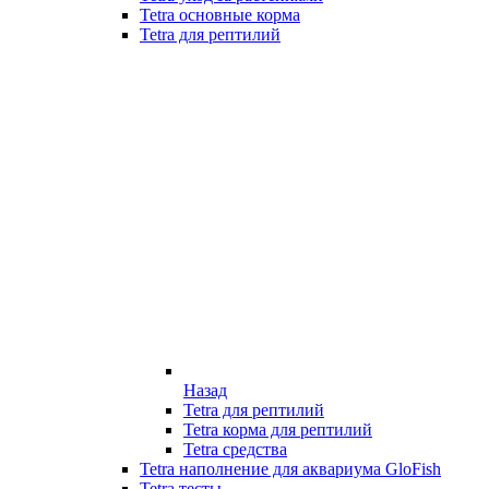
Tetra основные корма
Tetra для рептилий
Назад
Tetra для рептилий
Tetra корма для рептилий
Tetra средства
Tetra наполнение для аквариума GloFish
Tetra тесты