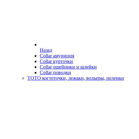
Назад
Collar амуниция
Collar курточки
Collar ошейники и шлейки
Collar поводки
ТОТО когтеточки, лежаки, вольеры, пеленки