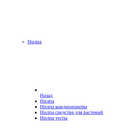
Нилпа
Назад
Нилпа
Нилпа кондиционеры
Нилпа средства для растений
Нилпа тесты