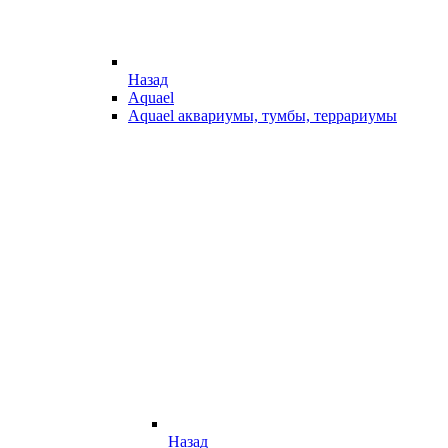
Назад
Aquael
Aquael аквариумы, тумбы, террариумы
Назад