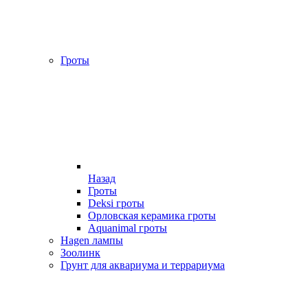
Гроты
Назад
Гроты
Deksi гроты
Орловская керамика гроты
Aquanimal гроты
Hagen лампы
Зоолинк
Грунт для аквариума и террариума