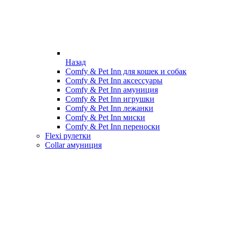
Назад
Comfy & Pet Inn для кошек и собак
Comfy & Pet Inn аксессуары
Comfy & Pet Inn амуниция
Comfy & Pet Inn игрушки
Comfy & Pet Inn лежанки
Comfy & Pet Inn миски
Comfy & Pet Inn переноски
Flexi рулетки
Collar амуниция