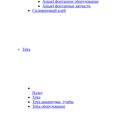
Aquael фонтанное оборудование
Aquael фонтанные запчасти
Силиконовый клей
Tetra
Назад
Tetra
Tetra аквариумы, тумбы
Tetra оборудование