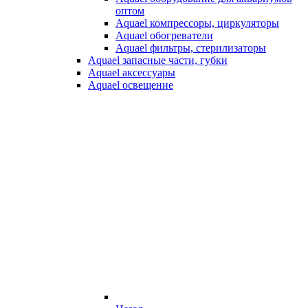
оптом
Aquael компрессоры, циркуляторы
Aquael обогреватели
Aquael фильтры, стерилизаторы
Aquael запасные части, губки
Aquael аксессуары
Aquael освещение