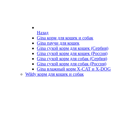
Назад
Gina корм для кошек и собак
Gina паучи для кошек
Gina сухой корм для кошек (Сербия)
Gina сухой корм для кошек (Россия)
Gina сухой корм для собак (Сербия)
Gina сухой корм для собак (Россия)
Gina влажный корм X-CAT и X-DOG
Wildy корм для кошек и собак