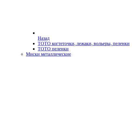
Назад
ТОТО когтеточки, лежаки, вольеры, пеленки
ТОТО пеленки
Миски металлические