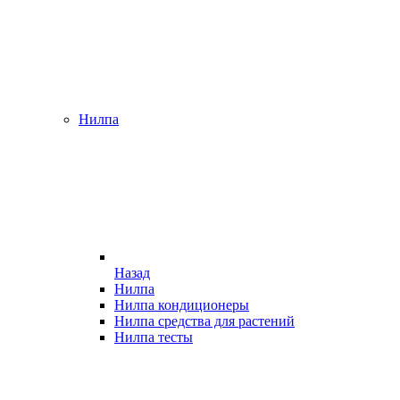
Нилпа
Назад
Нилпа
Нилпа кондиционеры
Нилпа средства для растений
Нилпа тесты