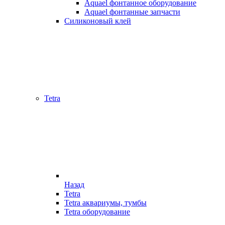
Aquael фонтанное оборудование
Aquael фонтанные запчасти
Силиконовый клей
Tetra
Назад
Tetra
Tetra аквариумы, тумбы
Tetra оборудование