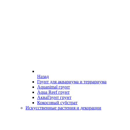
Назад
Грунт для аквариума и террариума
Aquanimal грунт
Aqua Reef грунт
АкваГрунт грунт
Кокосовый субстрат
Искусственные растения и декорации