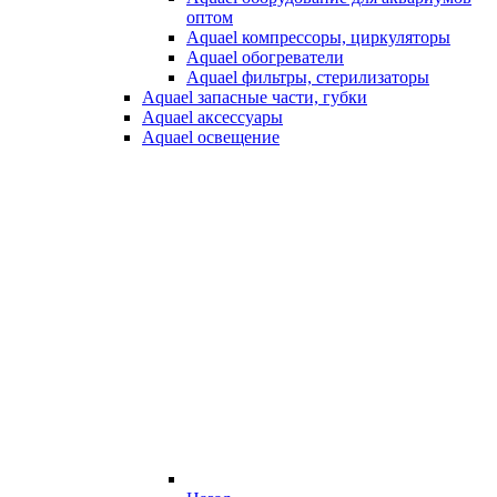
оптом
Aquael компрессоры, циркуляторы
Aquael обогреватели
Aquael фильтры, стерилизаторы
Aquael запасные части, губки
Aquael аксессуары
Aquael освещение