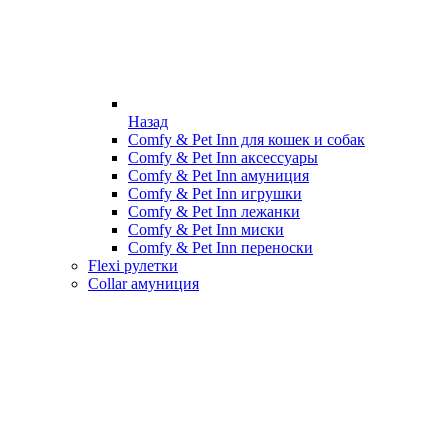
Назад
Comfy & Pet Inn для кошек и собак
Comfy & Pet Inn аксессуары
Comfy & Pet Inn амуниция
Comfy & Pet Inn игрушки
Comfy & Pet Inn лежанки
Comfy & Pet Inn миски
Comfy & Pet Inn переноски
Flexi рулетки
Collar амуниция