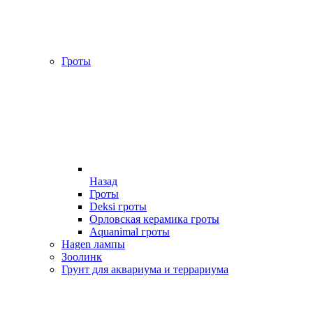
Гроты
Назад
Гроты
Deksi гроты
Орловская керамика гроты
Aquanimal гроты
Hagen лампы
Зоолинк
Грунт для аквариума и террариума