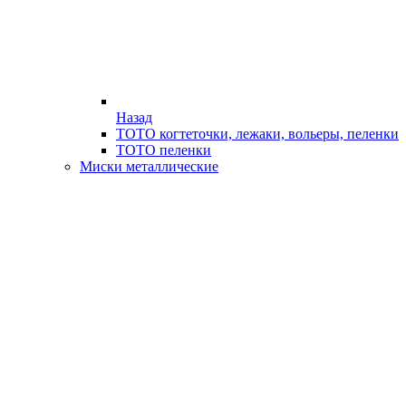
Назад
ТОТО когтеточки, лежаки, вольеры, пеленки
ТОТО пеленки
Миски металлические