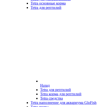
Tetra основные корма
Tetra для рептилий
Назад
Tetra для рептилий
Tetra корма для рептилий
Tetra средства
Tetra наполнение для аквариума GloFish
Tetra тесты