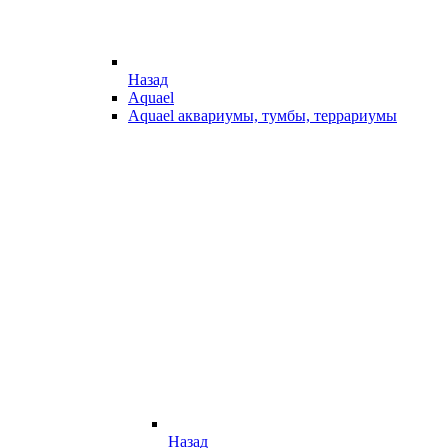
Назад
Aquael
Aquael аквариумы, тумбы, террариумы
Назад