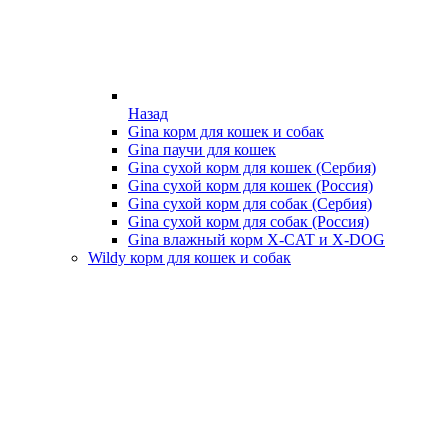
Назад
Gina корм для кошек и собак
Gina паучи для кошек
Gina сухой корм для кошек (Сербия)
Gina сухой корм для кошек (Россия)
Gina сухой корм для собак (Сербия)
Gina сухой корм для собак (Россия)
Gina влажный корм X-CAT и X-DOG
Wildy корм для кошек и собак