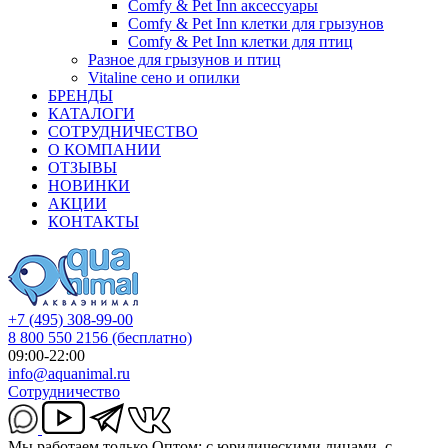
Comfy & Pet Inn аксессуары
Comfy & Pet Inn клетки для грызунов
Comfy & Pet Inn клетки для птиц
Разное для грызунов и птиц
Vitaline сено и опилки
БРЕНДЫ
КАТАЛОГИ
СОТРУДНИЧЕСТВО
О КОМПАНИИ
ОТЗЫВЫ
НОВИНКИ
АКЦИИ
КОНТАКТЫ
+7 (495) 308-99-00
8 800 550 2156
(бесплатно)
09:00-22:00
info@aquanimal.ru
Сотрудничество
Мы работаем только Оптом: с юридическими лицами, с