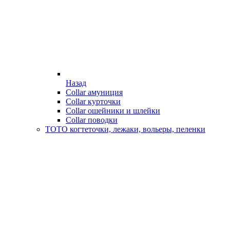
Назад
Collar амуниция
Collar курточки
Collar ошейники и шлейки
Collar поводки
ТОТО когтеточки, лежаки, вольеры, пеленки