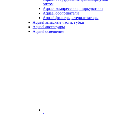
оптом
Aquael компрессоры, циркуляторы
Aquael обогреватели
Aquael фильтры, стерилизаторы
Aquael запасные части, губки
Aquael аксессуары
Aquael освещение