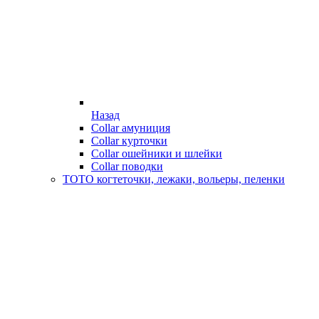
Назад
Collar амуниция
Collar курточки
Collar ошейники и шлейки
Collar поводки
ТОТО когтеточки, лежаки, вольеры, пеленки