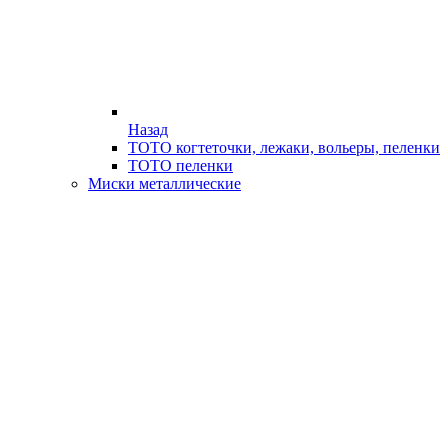
Назад
ТОТО когтеточки, лежаки, вольеры, пеленки
ТОТО пеленки
Миски металлические