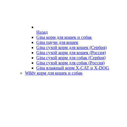
Назад
Gina корм для кошек и собак
Gina паучи для кошек
Gina сухой корм для кошек (Сербия)
Gina сухой корм для кошек (Россия)
Gina сухой корм для собак (Сербия)
Gina сухой корм для собак (Россия)
Gina влажный корм X-CAT и X-DOG
Wildy корм для кошек и собак