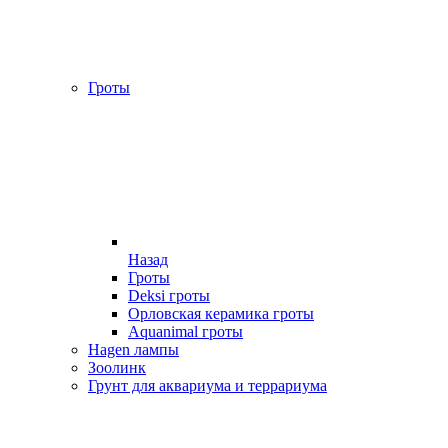
Гроты
Назад
Гроты
Deksi гроты
Орловская керамика гроты
Aquanimal гроты
Hagen лампы
Зоолинк
Грунт для аквариума и террариума