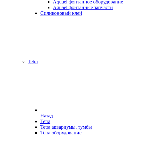
Aquael фонтанное оборудование
Aquael фонтанные запчасти
Силиконовый клей
Tetra
Назад
Tetra
Tetra аквариумы, тумбы
Tetra оборудование