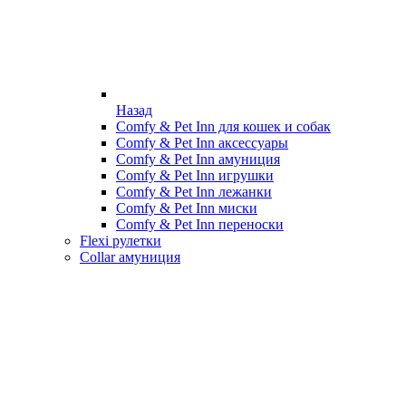
Назад
Comfy & Pet Inn для кошек и собак
Comfy & Pet Inn аксессуары
Comfy & Pet Inn амуниция
Comfy & Pet Inn игрушки
Comfy & Pet Inn лежанки
Comfy & Pet Inn миски
Comfy & Pet Inn переноски
Flexi рулетки
Collar амуниция