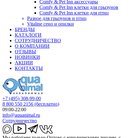
Comfy & Pet Inn аксессуары
Comfy & Pet Inn клетки для грызунов
Comfy & Pet Inn клетки для птиц
Разное для грызунов и птиц
Vitaline сено и опилки
БРЕНДЫ
КАТАЛОГИ
СОТРУДНИЧЕСТВО
О КОМПАНИИ
ОТЗЫВЫ
НОВИНКИ
АКЦИИ
КОНТАКТЫ
+7 (495) 308-99-00
8 800 550 2156
(бесплатно)
09:00-22:00
info@aquanimal.ru
Сотрудничество
Мы работаем только Оптом: с юридическими лицами, с