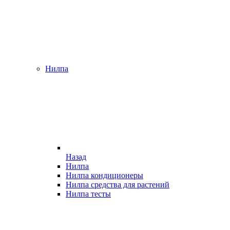
Нилпа
Назад
Нилпа
Нилпа кондиционеры
Нилпа средства для растений
Нилпа тесты