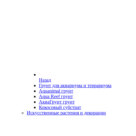
Назад
Грунт для аквариума и террариума
Aquanimal грунт
Aqua Reef грунт
АкваГрунт грунт
Кокосовый субстрат
Искусственные растения и декорации