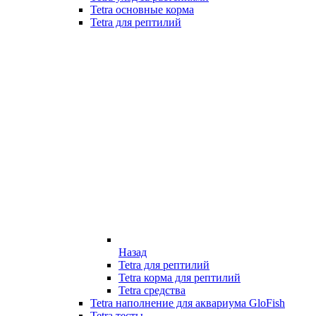
Tetra основные корма
Tetra для рептилий
Назад
Tetra для рептилий
Tetra корма для рептилий
Tetra средства
Tetra наполнение для аквариума GloFish
Tetra тесты