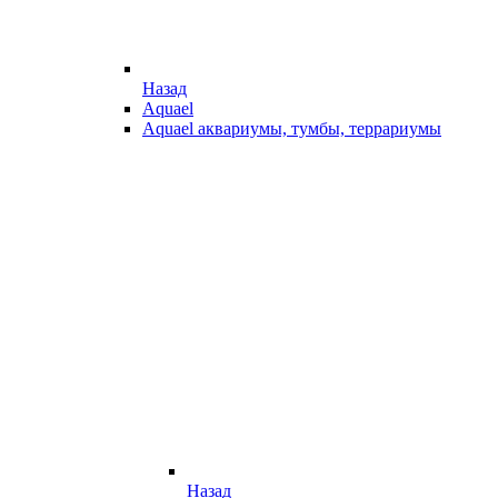
Назад
Aquael
Aquael аквариумы, тумбы, террариумы
Назад