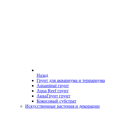
Назад
Грунт для аквариума и террариума
Aquanimal грунт
Aqua Reef грунт
АкваГрунт грунт
Кокосовый субстрат
Искусственные растения и декорации