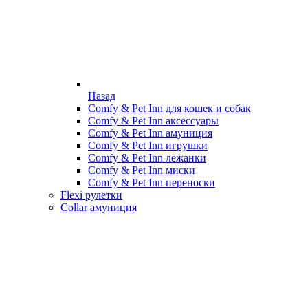
Назад
Comfy & Pet Inn для кошек и собак
Comfy & Pet Inn аксессуары
Comfy & Pet Inn амуниция
Comfy & Pet Inn игрушки
Comfy & Pet Inn лежанки
Comfy & Pet Inn миски
Comfy & Pet Inn переноски
Flexi рулетки
Collar амуниция