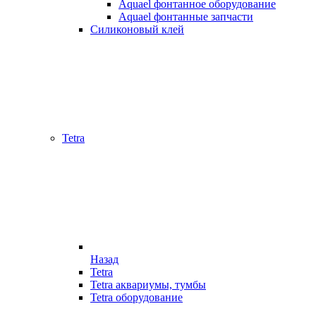
Aquael фонтанное оборудование
Aquael фонтанные запчасти
Силиконовый клей
Tetra
Назад
Tetra
Tetra аквариумы, тумбы
Tetra оборудование