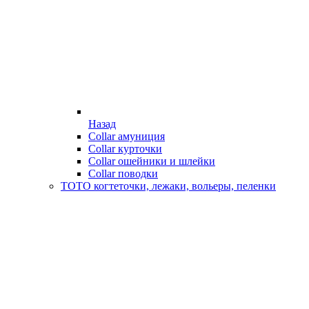
Назад
Collar амуниция
Collar курточки
Collar ошейники и шлейки
Collar поводки
ТОТО когтеточки, лежаки, вольеры, пеленки