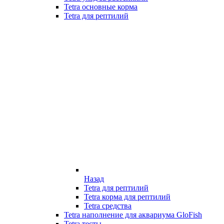
Tetra основные корма
Tetra для рептилий
Назад
Tetra для рептилий
Tetra корма для рептилий
Tetra средства
Tetra наполнение для аквариума GloFish
Tetra тесты