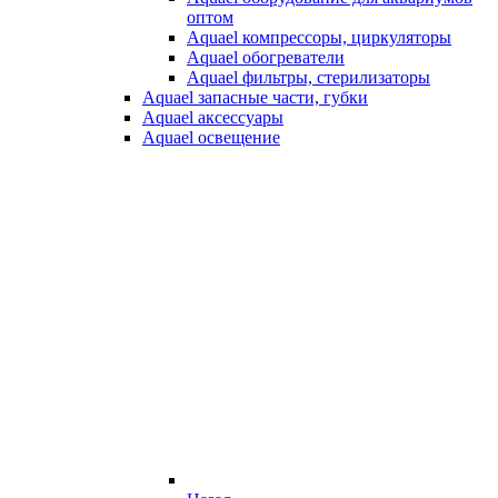
оптом
Aquael компрессоры, циркуляторы
Aquael обогреватели
Aquael фильтры, стерилизаторы
Aquael запасные части, губки
Aquael аксессуары
Aquael освещение