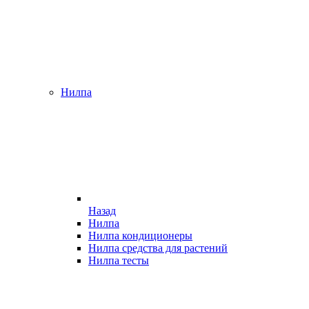
Нилпа
Назад
Нилпа
Нилпа кондиционеры
Нилпа средства для растений
Нилпа тесты