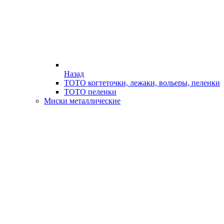
Назад
ТОТО когтеточки, лежаки, вольеры, пеленки
ТОТО пеленки
Миски металлические