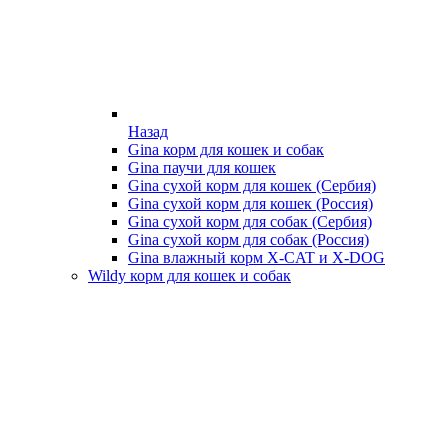
Назад
Gina корм для кошек и собак
Gina паучи для кошек
Gina сухой корм для кошек (Сербия)
Gina сухой корм для кошек (Россия)
Gina сухой корм для собак (Сербия)
Gina сухой корм для собак (Россия)
Gina влажный корм X-CAT и X-DOG
Wildy корм для кошек и собак