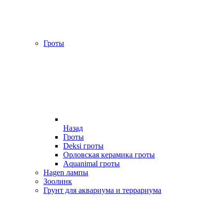
Гроты
Назад
Гроты
Deksi гроты
Орловская керамика гроты
Aquanimal гроты
Hagen лампы
Зоолинк
Грунт для аквариума и террариума