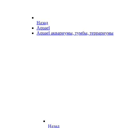
Назад
Aquael
Aquael аквариумы, тумбы, террариумы
Назад