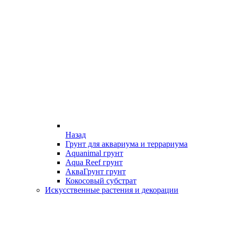
Назад
Грунт для аквариума и террариума
Aquanimal грунт
Aqua Reef грунт
АкваГрунт грунт
Кокосовый субстрат
Искусственные растения и декорации