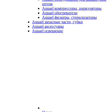
оптом
Aquael компрессоры, циркуляторы
Aquael обогреватели
Aquael фильтры, стерилизаторы
Aquael запасные части, губки
Aquael аксессуары
Aquael освещение