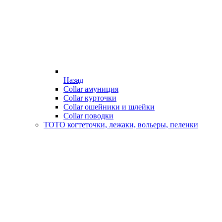
Назад
Collar амуниция
Collar курточки
Collar ошейники и шлейки
Collar поводки
ТОТО когтеточки, лежаки, вольеры, пеленки