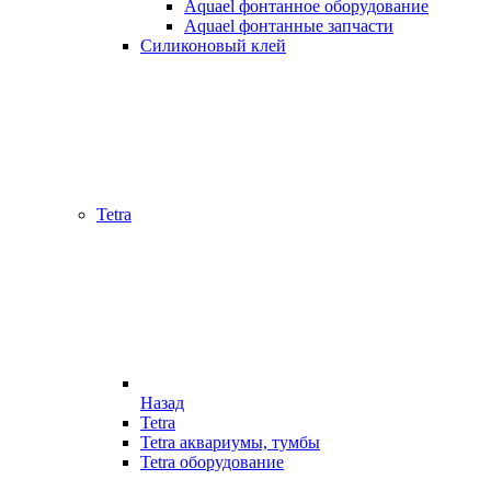
Aquael фонтанное оборудование
Aquael фонтанные запчасти
Силиконовый клей
Tetra
Назад
Tetra
Tetra аквариумы, тумбы
Tetra оборудование