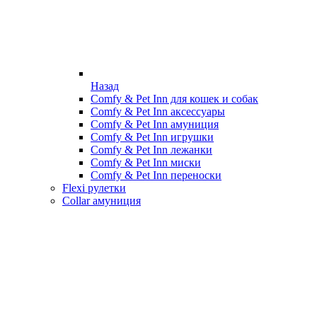
Назад
Comfy & Pet Inn для кошек и собак
Comfy & Pet Inn аксессуары
Comfy & Pet Inn амуниция
Comfy & Pet Inn игрушки
Comfy & Pet Inn лежанки
Comfy & Pet Inn миски
Comfy & Pet Inn переноски
Flexi рулетки
Collar амуниция