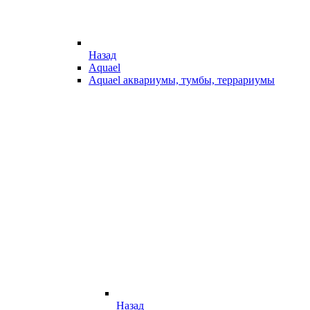
Назад
Aquael
Aquael аквариумы, тумбы, террариумы
Назад