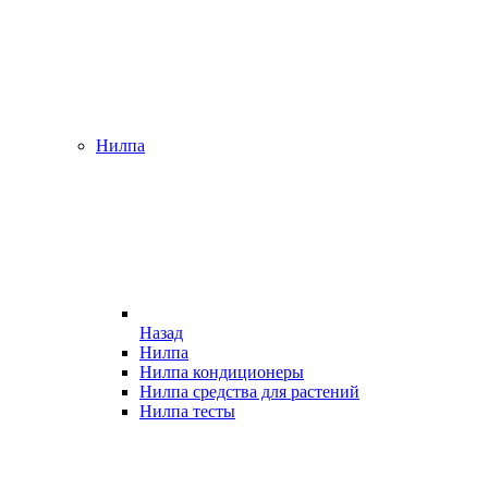
Нилпа
Назад
Нилпа
Нилпа кондиционеры
Нилпа средства для растений
Нилпа тесты