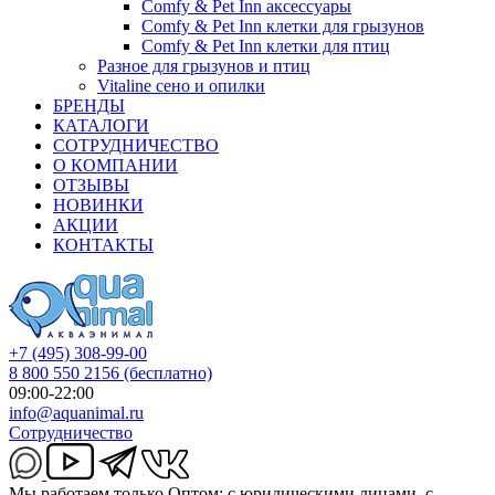
Comfy & Pet Inn аксессуары
Comfy & Pet Inn клетки для грызунов
Comfy & Pet Inn клетки для птиц
Разное для грызунов и птиц
Vitaline сено и опилки
БРЕНДЫ
КАТАЛОГИ
СОТРУДНИЧЕСТВО
О КОМПАНИИ
ОТЗЫВЫ
НОВИНКИ
АКЦИИ
КОНТАКТЫ
+7 (495) 308-99-00
8 800 550 2156
(бесплатно)
09:00-22:00
info@aquanimal.ru
Сотрудничество
Мы работаем только Оптом: с юридическими лицами, с