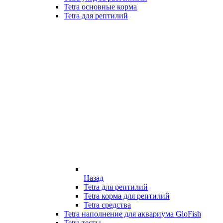
Tetra основные корма
Tetra для рептилий
Назад
Tetra для рептилий
Tetra корма для рептилий
Tetra средства
Tetra наполнение для аквариума GloFish
Tetra тесты