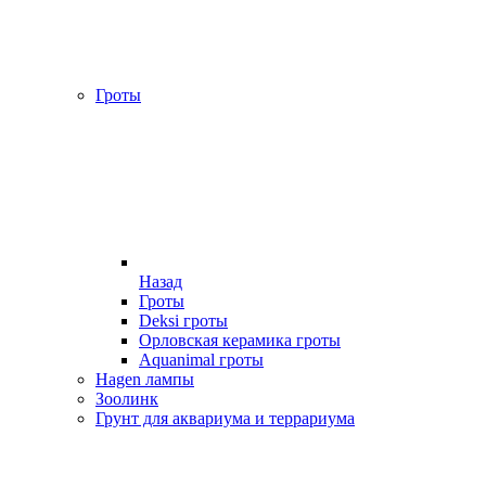
Гроты
Назад
Гроты
Deksi гроты
Орловская керамика гроты
Aquanimal гроты
Hagen лампы
Зоолинк
Грунт для аквариума и террариума