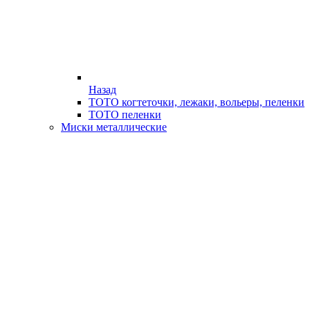
Назад
ТОТО когтеточки, лежаки, вольеры, пеленки
ТОТО пеленки
Миски металлические