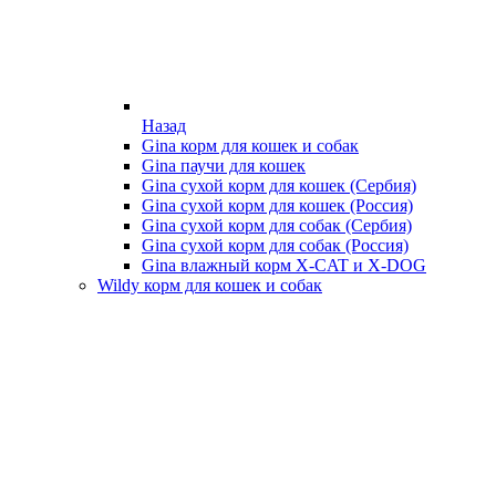
Назад
Gina корм для кошек и собак
Gina паучи для кошек
Gina сухой корм для кошек (Сербия)
Gina сухой корм для кошек (Россия)
Gina сухой корм для собак (Сербия)
Gina сухой корм для собак (Россия)
Gina влажный корм X-CAT и X-DOG
Wildy корм для кошек и собак