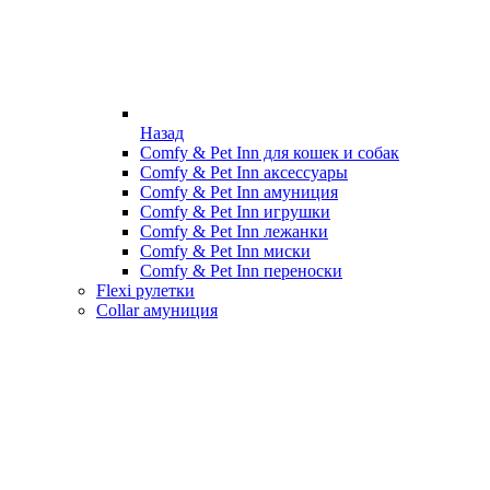
Назад
Comfy & Pet Inn для кошек и собак
Comfy & Pet Inn аксессуары
Comfy & Pet Inn амуниция
Comfy & Pet Inn игрушки
Comfy & Pet Inn лежанки
Comfy & Pet Inn миски
Comfy & Pet Inn переноски
Flexi рулетки
Collar амуниция