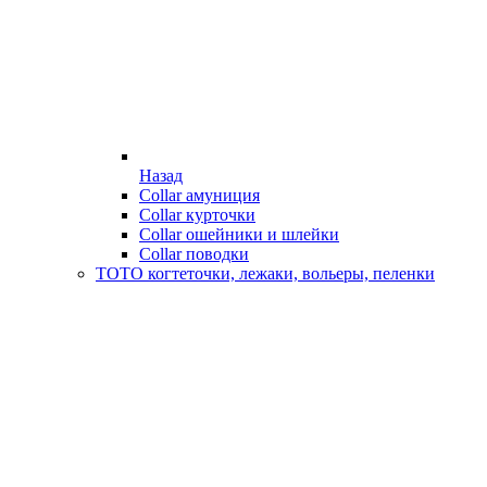
Назад
Collar амуниция
Collar курточки
Collar ошейники и шлейки
Collar поводки
ТОТО когтеточки, лежаки, вольеры, пеленки