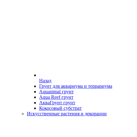
Назад
Грунт для аквариума и террариума
Aquanimal грунт
Aqua Reef грунт
АкваГрунт грунт
Кокосовый субстрат
Искусственные растения и декорации