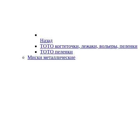
Назад
ТОТО когтеточки, лежаки, вольеры, пеленки
ТОТО пеленки
Миски металлические