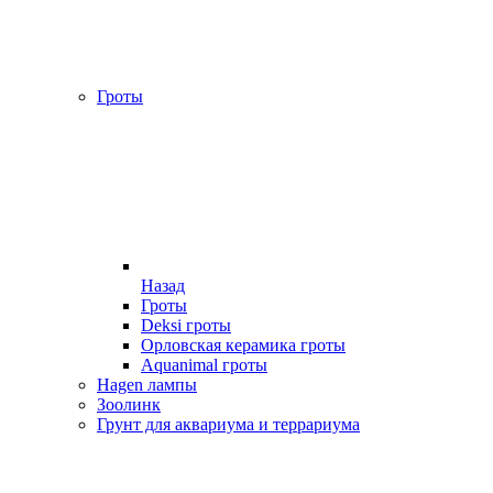
Гроты
Назад
Гроты
Deksi гроты
Орловская керамика гроты
Aquanimal гроты
Hagen лампы
Зоолинк
Грунт для аквариума и террариума