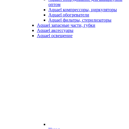
оптом
Aquael компрессоры, циркуляторы
Aquael обогреватели
Aquael фильтры, стерилизаторы
Aquael запасные части, губки
Aquael аксессуары
Aquael освещение