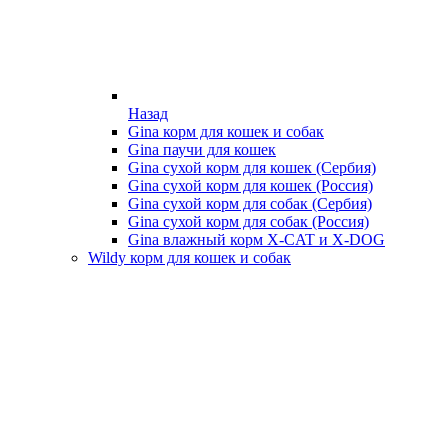
Назад
Gina корм для кошек и собак
Gina паучи для кошек
Gina сухой корм для кошек (Сербия)
Gina сухой корм для кошек (Россия)
Gina сухой корм для собак (Сербия)
Gina сухой корм для собак (Россия)
Gina влажный корм X-CAT и X-DOG
Wildy корм для кошек и собак