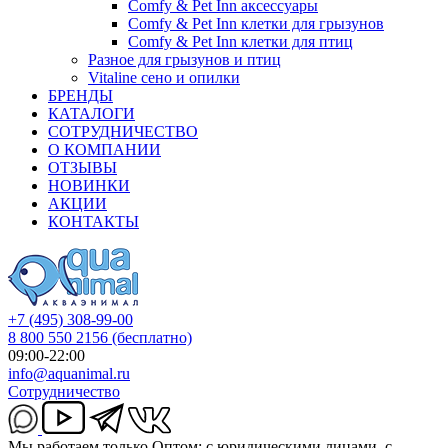
Comfy & Pet Inn аксессуары
Comfy & Pet Inn клетки для грызунов
Comfy & Pet Inn клетки для птиц
Разное для грызунов и птиц
Vitaline сено и опилки
БРЕНДЫ
КАТАЛОГИ
СОТРУДНИЧЕСТВО
О КОМПАНИИ
ОТЗЫВЫ
НОВИНКИ
АКЦИИ
КОНТАКТЫ
+7 (495) 308-99-00
8 800 550 2156
(бесплатно)
09:00-22:00
info@aquanimal.ru
Сотрудничество
Мы работаем только Оптом: с юридическими лицами, с