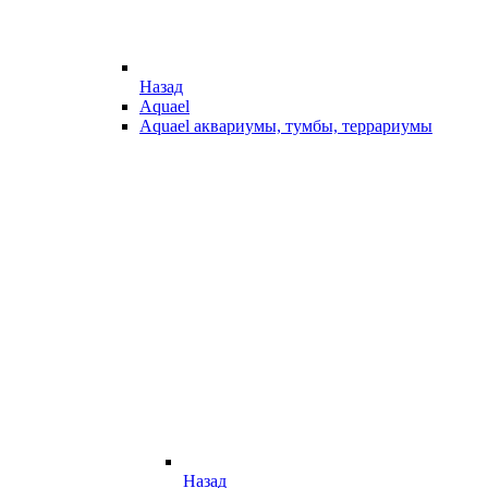
Назад
Aquael
Aquael аквариумы, тумбы, террариумы
Назад