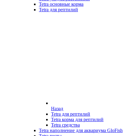
Tetra основные корма
Tetra для рептилий
Назад
Tetra для рептилий
Tetra корма для рептилий
Tetra средства
Tetra наполнение для аквариума GloFish
Tetra тесты