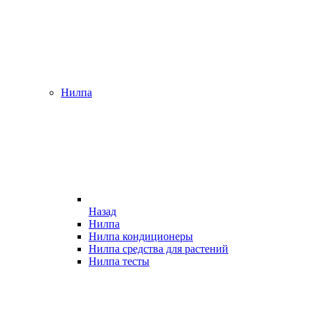
Нилпа
Назад
Нилпа
Нилпа кондиционеры
Нилпа средства для растений
Нилпа тесты