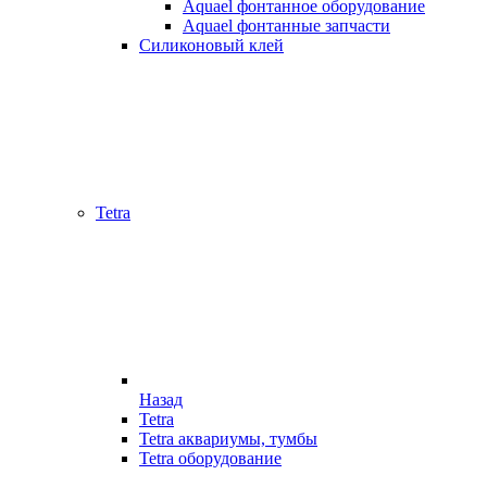
Aquael фонтанное оборудование
Aquael фонтанные запчасти
Силиконовый клей
Tetra
Назад
Tetra
Tetra аквариумы, тумбы
Tetra оборудование