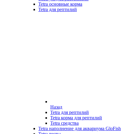
Tetra основные корма
Tetra для рептилий
Назад
Tetra для рептилий
Tetra корма для рептилий
Tetra средства
Tetra наполнение для аквариума GloFish
Tetra тесты