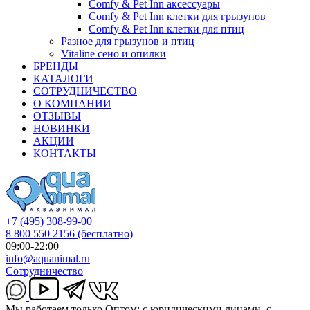
Comfy & Pet Inn аксессуары
Comfy & Pet Inn клетки для грызунов
Comfy & Pet Inn клетки для птиц
Разное для грызунов и птиц
Vitaline сено и опилки
БРЕНДЫ
КАТАЛОГИ
СОТРУДНИЧЕСТВО
О КОМПАНИИ
ОТЗЫВЫ
НОВИНКИ
АКЦИИ
КОНТАКТЫ
+7 (495) 308-99-00
8 800 550 2156
(бесплатно)
09:00-22:00
info@aquanimal.ru
Сотрудничество
Мы работаем только Оптом: с юридическими лицами, с