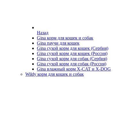
Назад
Gina корм для кошек и собак
Gina паучи для кошек
Gina сухой корм для кошек (Сербия)
Gina сухой корм для кошек (Россия)
Gina сухой корм для собак (Сербия)
Gina сухой корм для собак (Россия)
Gina влажный корм X-CAT и X-DOG
Wildy корм для кошек и собак