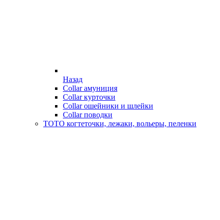
Назад
Collar амуниция
Collar курточки
Collar ошейники и шлейки
Collar поводки
ТОТО когтеточки, лежаки, вольеры, пеленки