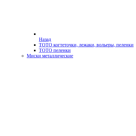
Назад
ТОТО когтеточки, лежаки, вольеры, пеленки
ТОТО пеленки
Миски металлические