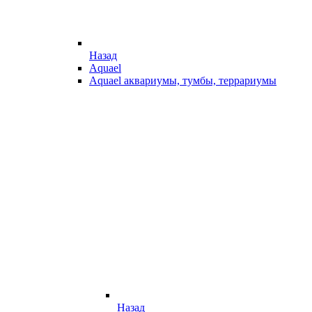
Назад
Aquael
Aquael аквариумы, тумбы, террариумы
Назад