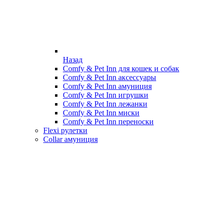
Назад
Comfy & Pet Inn для кошек и собак
Comfy & Pet Inn аксессуары
Comfy & Pet Inn амуниция
Comfy & Pet Inn игрушки
Comfy & Pet Inn лежанки
Comfy & Pet Inn миски
Comfy & Pet Inn переноски
Flexi рулетки
Collar амуниция