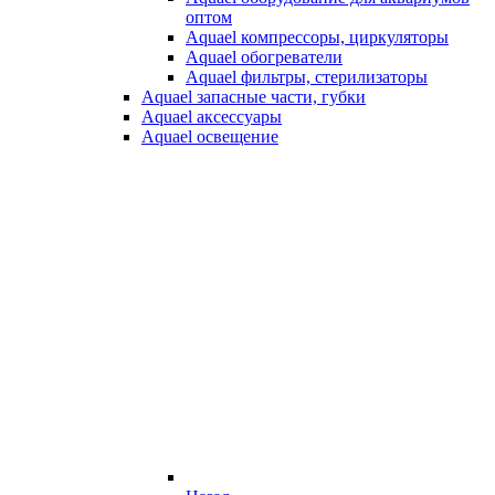
оптом
Aquael компрессоры, циркуляторы
Aquael обогреватели
Aquael фильтры, стерилизаторы
Aquael запасные части, губки
Aquael аксессуары
Aquael освещение