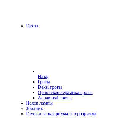
Гроты
Назад
Гроты
Deksi гроты
Орловская керамика гроты
Aquanimal гроты
Hagen лампы
Зоолинк
Грунт для аквариума и террариума