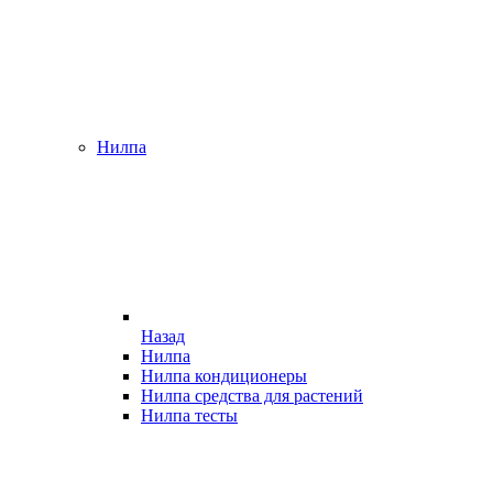
Нилпа
Назад
Нилпа
Нилпа кондиционеры
Нилпа средства для растений
Нилпа тесты