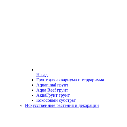
Назад
Грунт для аквариума и террариума
Aquanimal грунт
Aqua Reef грунт
АкваГрунт грунт
Кокосовый субстрат
Искусственные растения и декорации