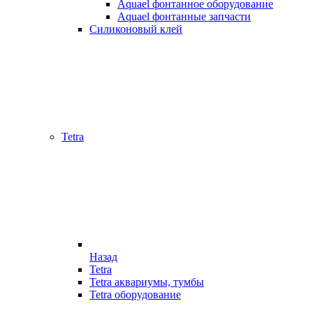
Aquael фонтанное оборудование
Aquael фонтанные запчасти
Силиконовый клей
Tetra
Назад
Tetra
Tetra аквариумы, тумбы
Tetra оборудование