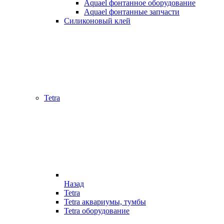
Aquael фонтанное оборудование
Aquael фонтанные запчасти
Силиконовый клей
Tetra
Назад
Tetra
Tetra аквариумы, тумбы
Tetra оборудование