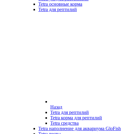
Tetra основные корма
Tetra для рептилий
Назад
Tetra для рептилий
Tetra корма для рептилий
Tetra средства
Tetra наполнение для аквариума GloFish
Tetra тесты