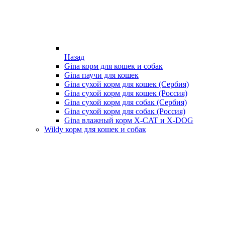
Назад
Gina корм для кошек и собак
Gina паучи для кошек
Gina сухой корм для кошек (Сербия)
Gina сухой корм для кошек (Россия)
Gina сухой корм для собак (Сербия)
Gina сухой корм для собак (Россия)
Gina влажный корм X-CAT и X-DOG
Wildy корм для кошек и собак