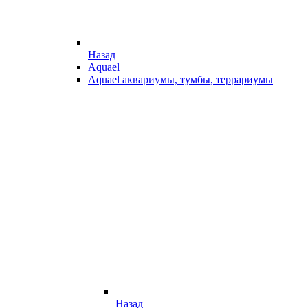
Назад
Aquael
Aquael аквариумы, тумбы, террариумы
Назад