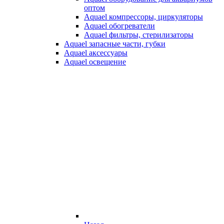
оптом
Aquael компрессоры, циркуляторы
Aquael обогреватели
Aquael фильтры, стерилизаторы
Aquael запасные части, губки
Aquael аксессуары
Aquael освещение