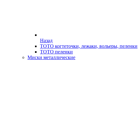
Назад
ТОТО когтеточки, лежаки, вольеры, пеленки
ТОТО пеленки
Миски металлические