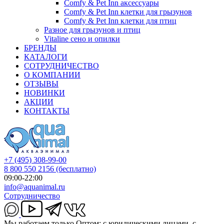
Comfy & Pet Inn аксессуары
Comfy & Pet Inn клетки для грызунов
Comfy & Pet Inn клетки для птиц
Разное для грызунов и птиц
Vitaline сено и опилки
БРЕНДЫ
КАТАЛОГИ
СОТРУДНИЧЕСТВО
О КОМПАНИИ
ОТЗЫВЫ
НОВИНКИ
АКЦИИ
КОНТАКТЫ
+7 (495) 308-99-00
8 800 550 2156
(бесплатно)
09:00-22:00
info@aquanimal.ru
Сотрудничество
Мы работаем только Оптом: с юридическими лицами, с