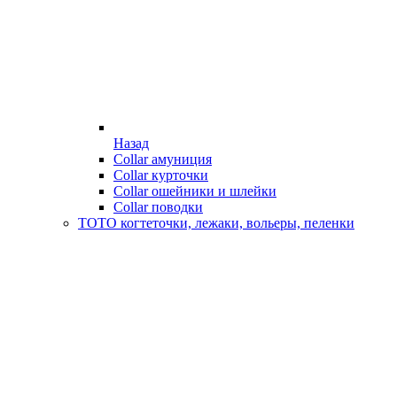
Назад
Collar амуниция
Collar курточки
Collar ошейники и шлейки
Collar поводки
ТОТО когтеточки, лежаки, вольеры, пеленки