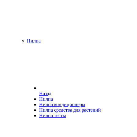
Нилпа
Назад
Нилпа
Нилпа кондиционеры
Нилпа средства для растений
Нилпа тесты