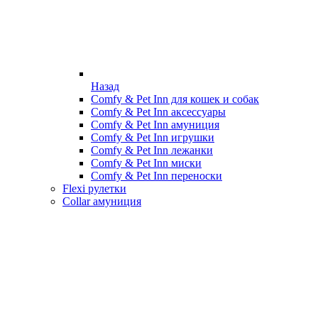
Назад
Comfy & Pet Inn для кошек и собак
Comfy & Pet Inn аксессуары
Comfy & Pet Inn амуниция
Comfy & Pet Inn игрушки
Comfy & Pet Inn лежанки
Comfy & Pet Inn миски
Comfy & Pet Inn переноски
Flexi рулетки
Collar амуниция