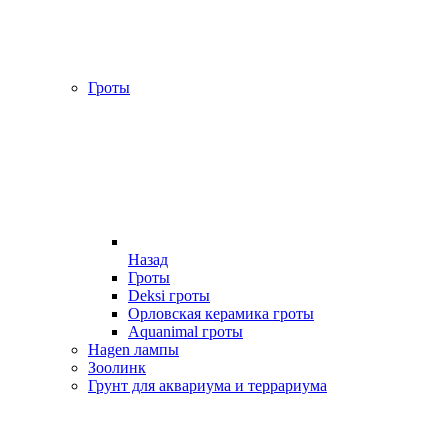
Гроты
Назад
Гроты
Deksi гроты
Орловская керамика гроты
Aquanimal гроты
Hagen лампы
Зоолинк
Грунт для аквариума и террариума