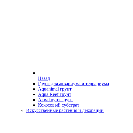
Назад
Грунт для аквариума и террариума
Aquanimal грунт
Aqua Reef грунт
АкваГрунт грунт
Кокосовый субстрат
Искусственные растения и декорации