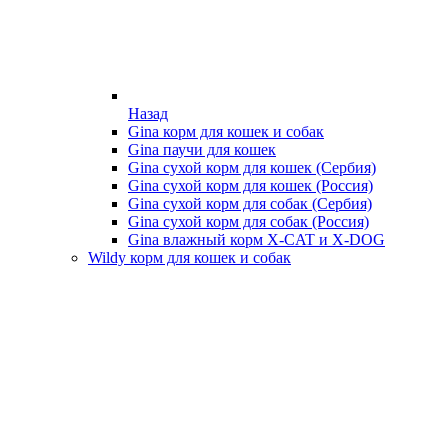
Назад
Gina корм для кошек и собак
Gina паучи для кошек
Gina сухой корм для кошек (Сербия)
Gina сухой корм для кошек (Россия)
Gina сухой корм для собак (Сербия)
Gina сухой корм для собак (Россия)
Gina влажный корм X-CAT и X-DOG
Wildy корм для кошек и собак