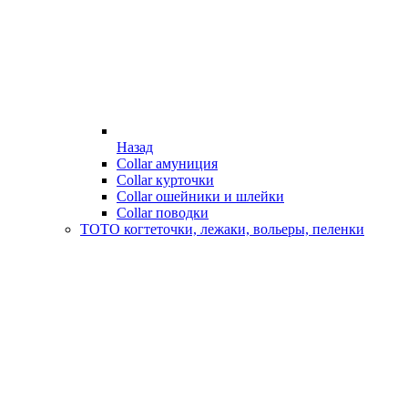
Назад
Collar амуниция
Collar курточки
Collar ошейники и шлейки
Collar поводки
ТОТО когтеточки, лежаки, вольеры, пеленки