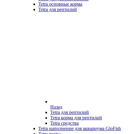
Tetra основные корма
Tetra для рептилий
Назад
Tetra для рептилий
Tetra корма для рептилий
Tetra средства
Tetra наполнение для аквариума GloFish
Tetra тесты