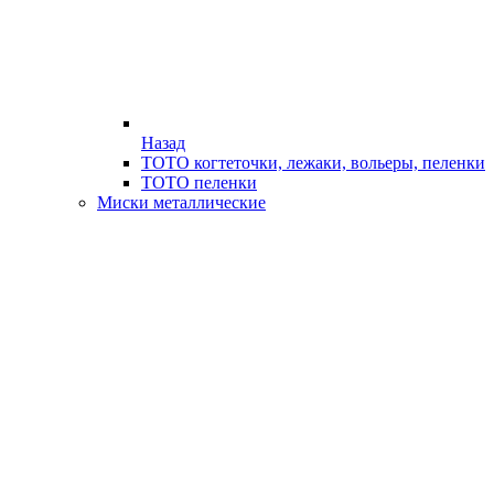
Назад
ТОТО когтеточки, лежаки, вольеры, пеленки
ТОТО пеленки
Миски металлические