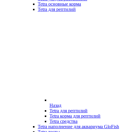
Tetra основные корма
Tetra для рептилий
Назад
Tetra для рептилий
Tetra корма для рептилий
Tetra средства
Tetra наполнение для аквариума GloFish
Tetra тесты