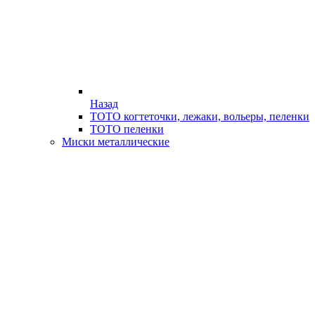
Назад
ТОТО когтеточки, лежаки, вольеры, пеленки
ТОТО пеленки
Миски металлические