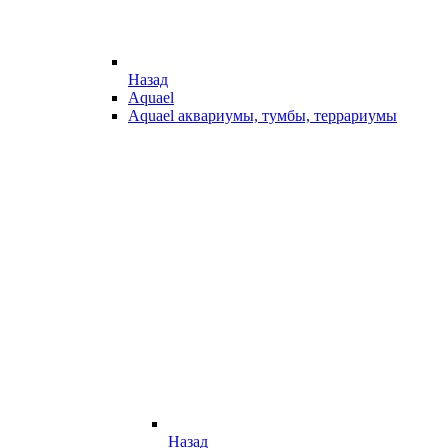
Назад
Aquael
Aquael аквариумы, тумбы, террариумы
Назад