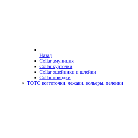
Назад
Collar амуниция
Collar курточки
Collar ошейники и шлейки
Collar поводки
ТОТО когтеточки, лежаки, вольеры, пеленки