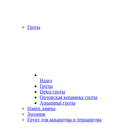
Гроты
Назад
Гроты
Deksi гроты
Орловская керамика гроты
Aquanimal гроты
Hagen лампы
Зоолинк
Грунт для аквариума и террариума