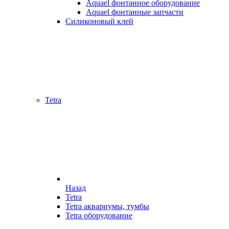
Aquael фонтанное оборудование
Aquael фонтанные запчасти
Силиконовый клей
Tetra
Назад
Tetra
Tetra аквариумы, тумбы
Tetra оборудование