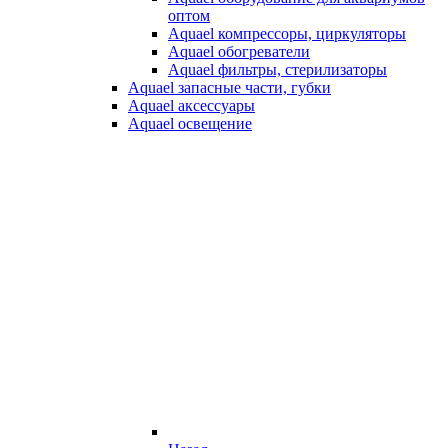
оптом
Aquael компрессоры, циркуляторы
Aquael обогреватели
Aquael фильтры, стерилизаторы
Aquael запасные части, губки
Aquael аксессуары
Aquael освещение