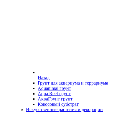
Назад
Грунт для аквариума и террариума
Aquanimal грунт
Aqua Reef грунт
АкваГрунт грунт
Кокосовый субстрат
Искусственные растения и декорации