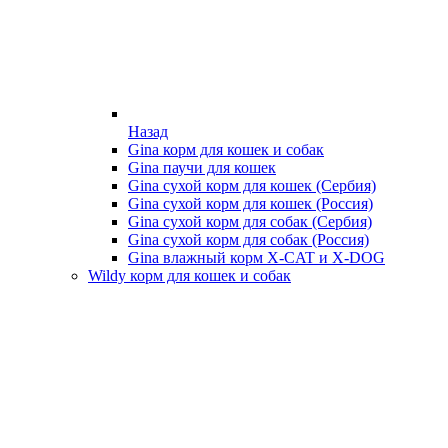
Назад
Gina корм для кошек и собак
Gina паучи для кошек
Gina сухой корм для кошек (Сербия)
Gina сухой корм для кошек (Россия)
Gina сухой корм для собак (Сербия)
Gina сухой корм для собак (Россия)
Gina влажный корм X-CAT и X-DOG
Wildy корм для кошек и собак