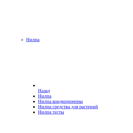
Нилпа
Назад
Нилпа
Нилпа кондиционеры
Нилпа средства для растений
Нилпа тесты