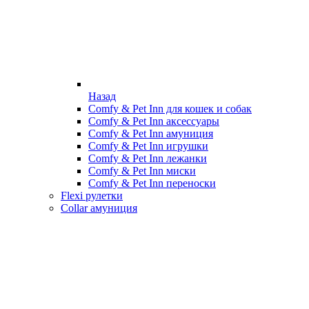
Назад
Comfy & Pet Inn для кошек и собак
Comfy & Pet Inn аксессуары
Comfy & Pet Inn амуниция
Comfy & Pet Inn игрушки
Comfy & Pet Inn лежанки
Comfy & Pet Inn миски
Comfy & Pet Inn переноски
Flexi рулетки
Collar амуниция