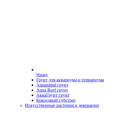
Назад
Грунт для аквариума и террариума
Aquanimal грунт
Aqua Reef грунт
АкваГрунт грунт
Кокосовый субстрат
Искусственные растения и декорации