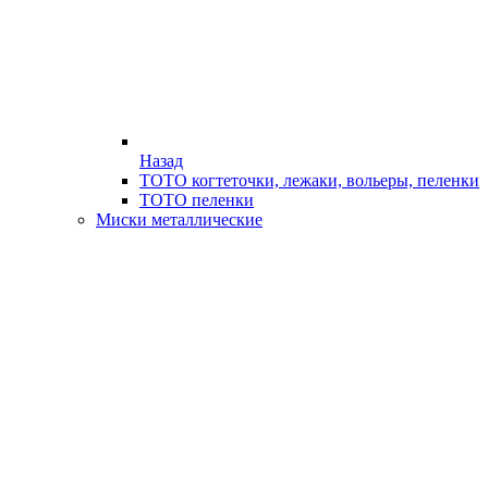
Назад
ТОТО когтеточки, лежаки, вольеры, пеленки
ТОТО пеленки
Миски металлические