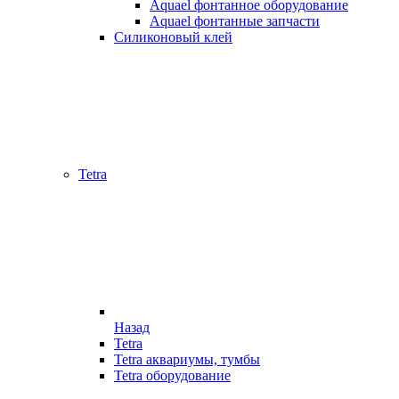
Aquael фонтанное оборудование
Aquael фонтанные запчасти
Силиконовый клей
Tetra
Назад
Tetra
Tetra аквариумы, тумбы
Tetra оборудование