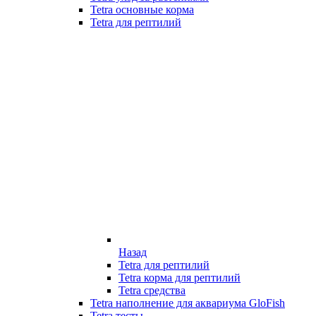
Tetra основные корма
Tetra для рептилий
Назад
Tetra для рептилий
Tetra корма для рептилий
Tetra средства
Tetra наполнение для аквариума GloFish
Tetra тесты