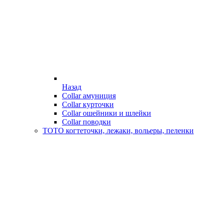
Назад
Collar амуниция
Collar курточки
Collar ошейники и шлейки
Collar поводки
ТОТО когтеточки, лежаки, вольеры, пеленки