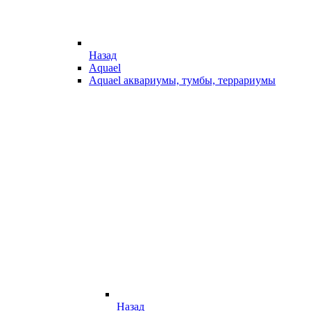
Назад
Aquael
Aquael аквариумы, тумбы, террариумы
Назад