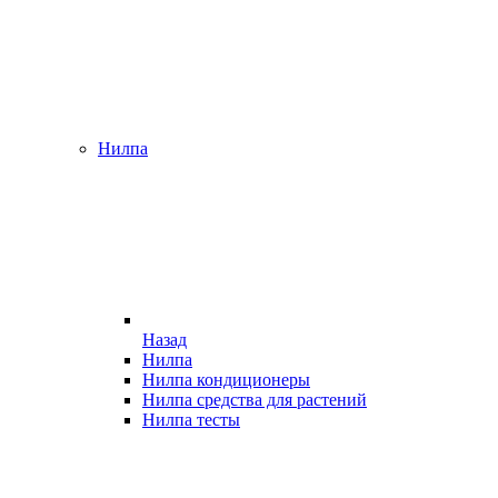
Нилпа
Назад
Нилпа
Нилпа кондиционеры
Нилпа средства для растений
Нилпа тесты