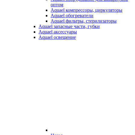
оптом
Aquael компрессоры, циркуляторы
Aquael обогреватели
Aquael фильтры, стерилизаторы
Aquael запасные части, губки
Aquael аксессуары
Aquael освещение