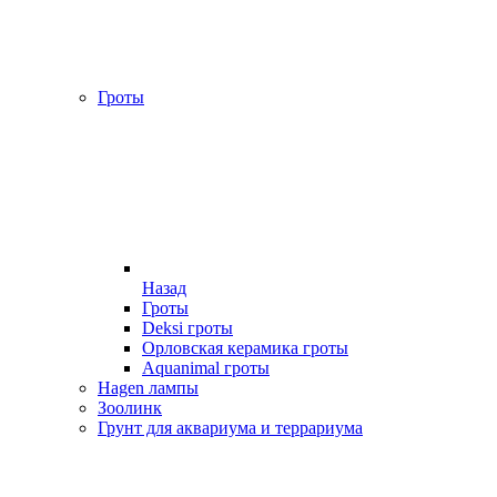
Гроты
Назад
Гроты
Deksi гроты
Орловская керамика гроты
Aquanimal гроты
Hagen лампы
Зоолинк
Грунт для аквариума и террариума