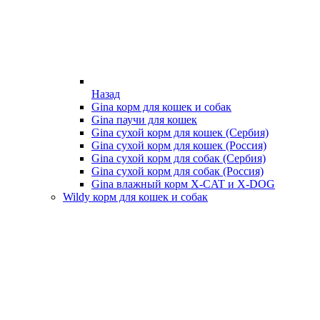
Назад
Gina корм для кошек и собак
Gina паучи для кошек
Gina сухой корм для кошек (Сербия)
Gina сухой корм для кошек (Россия)
Gina сухой корм для собак (Сербия)
Gina сухой корм для собак (Россия)
Gina влажный корм X-CAT и X-DOG
Wildy корм для кошек и собак