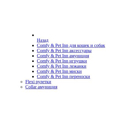
Назад
Comfy & Pet Inn для кошек и собак
Comfy & Pet Inn аксессуары
Comfy & Pet Inn амуниция
Comfy & Pet Inn игрушки
Comfy & Pet Inn лежанки
Comfy & Pet Inn миски
Comfy & Pet Inn переноски
Flexi рулетки
Collar амуниция