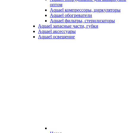
оптом
Aquael компрессоры, циркуляторы
Aquael обогреватели
Aquael фильтры, стерилизаторы
Aquael запасные части, губки
Aquael аксессуары
Aquael освещение