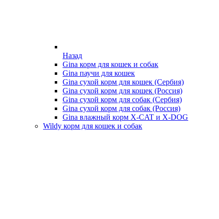
Назад
Gina корм для кошек и собак
Gina паучи для кошек
Gina сухой корм для кошек (Сербия)
Gina сухой корм для кошек (Россия)
Gina сухой корм для собак (Сербия)
Gina сухой корм для собак (Россия)
Gina влажный корм X-CAT и X-DOG
Wildy корм для кошек и собак