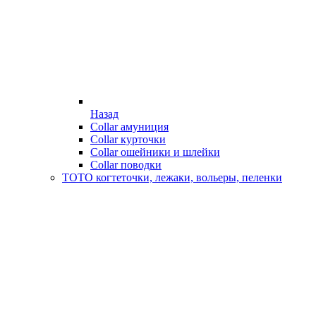
Назад
Collar амуниция
Collar курточки
Collar ошейники и шлейки
Collar поводки
ТОТО когтеточки, лежаки, вольеры, пеленки