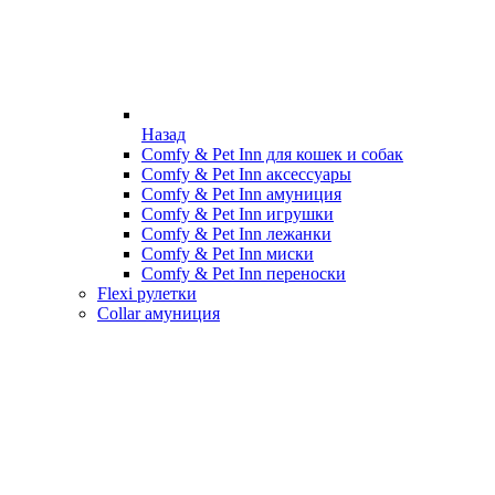
Назад
Comfy & Pet Inn для кошек и собак
Comfy & Pet Inn аксессуары
Comfy & Pet Inn амуниция
Comfy & Pet Inn игрушки
Comfy & Pet Inn лежанки
Comfy & Pet Inn миски
Comfy & Pet Inn переноски
Flexi рулетки
Collar амуниция