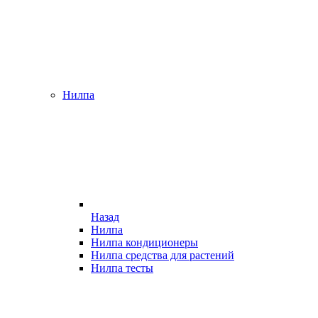
Нилпа
Назад
Нилпа
Нилпа кондиционеры
Нилпа средства для растений
Нилпа тесты