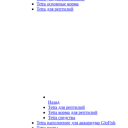
Tetra основные корма
Tetra для рептилий
Назад
Tetra для рептилий
Tetra корма для рептилий
Tetra средства
Tetra наполнение для аквариума GloFish
Tetra тесты