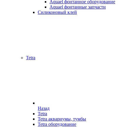
Aquael фонтанное оборудование
Aquael фонтанные запчасти
Силиконовый клей
Tetra
Назад
Tetra
Tetra аквариумы, тумбы
Tetra оборудование