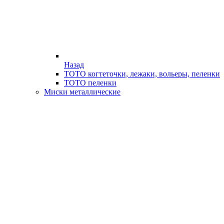
Назад
ТОТО когтеточки, лежаки, вольеры, пеленки
ТОТО пеленки
Миски металлические