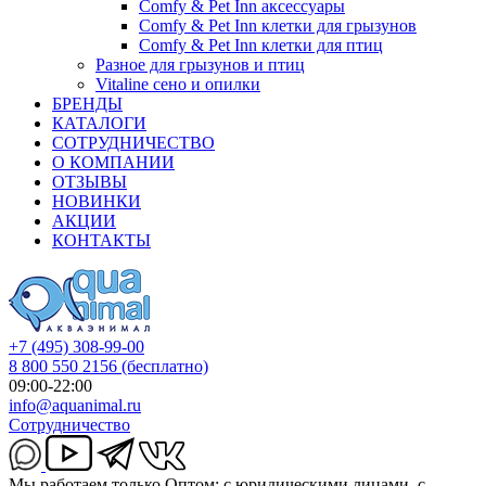
Comfy & Pet Inn аксессуары
Comfy & Pet Inn клетки для грызунов
Comfy & Pet Inn клетки для птиц
Разное для грызунов и птиц
Vitaline сено и опилки
БРЕНДЫ
КАТАЛОГИ
СОТРУДНИЧЕСТВО
О КОМПАНИИ
ОТЗЫВЫ
НОВИНКИ
АКЦИИ
КОНТАКТЫ
+7 (495) 308-99-00
8 800 550 2156
(бесплатно)
09:00-22:00
info@aquanimal.ru
Сотрудничество
Мы работаем только Оптом: с юридическими лицами, с