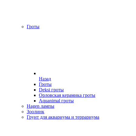
Гроты
Назад
Гроты
Deksi гроты
Орловская керамика гроты
Aquanimal гроты
Hagen лампы
Зоолинк
Грунт для аквариума и террариума