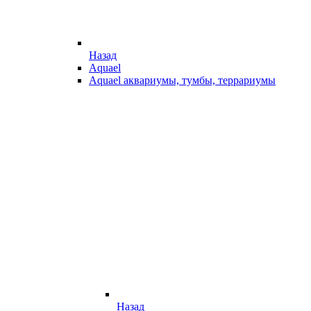
Назад
Aquael
Aquael аквариумы, тумбы, террариумы
Назад