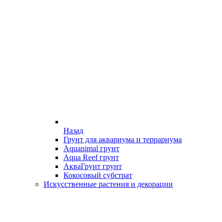
Назад
Грунт для аквариума и террариума
Aquanimal грунт
Aqua Reef грунт
АкваГрунт грунт
Кокосовый субстрат
Искусственные растения и декорации