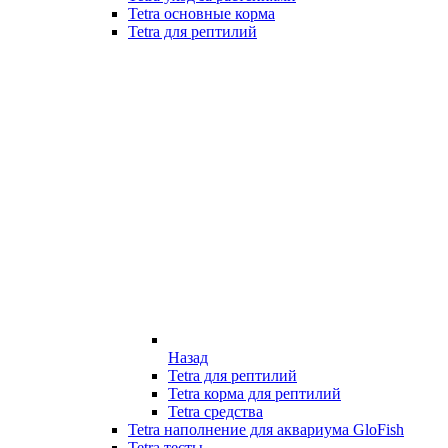
Tetra основные корма
Tetra для рептилий
Назад
Tetra для рептилий
Tetra корма для рептилий
Tetra средства
Tetra наполнение для аквариума GloFish
Tetra тесты