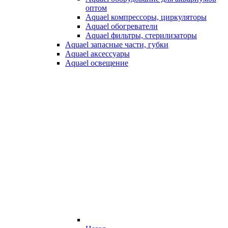
оптом
Aquael компрессоры, циркуляторы
Aquael обогреватели
Aquael фильтры, стерилизаторы
Aquael запасные части, губки
Aquael аксессуары
Aquael освещение