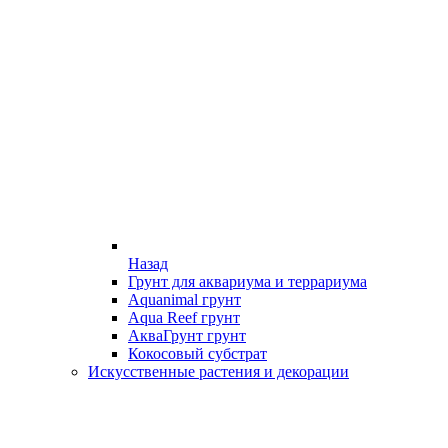
Назад
Грунт для аквариума и террариума
Aquanimal грунт
Aqua Reef грунт
АкваГрунт грунт
Кокосовый субстрат
Искусственные растения и декорации