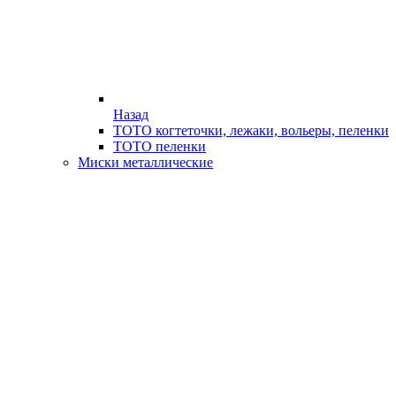
Назад
ТОТО когтеточки, лежаки, вольеры, пеленки
ТОТО пеленки
Миски металлические