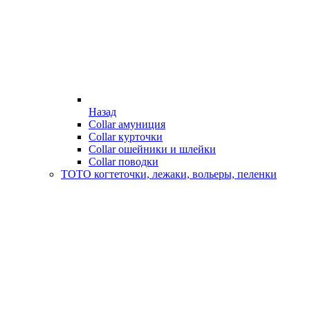
Назад
Collar амуниция
Collar курточки
Collar ошейники и шлейки
Collar поводки
ТОТО когтеточки, лежаки, вольеры, пеленки