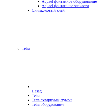
Aquael фонтанное оборудование
Aquael фонтанные запчасти
Силиконовый клей
Tetra
Назад
Tetra
Tetra аквариумы, тумбы
Tetra оборудование