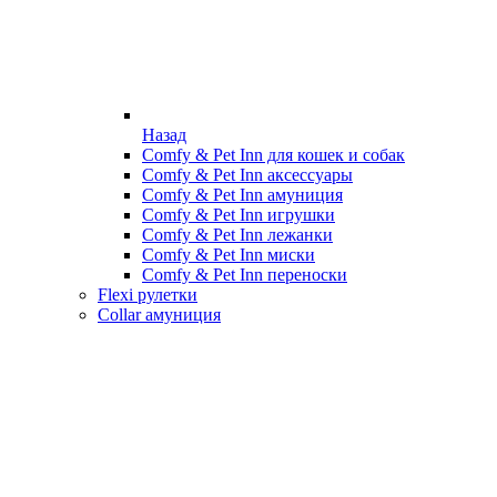
Назад
Comfy & Pet Inn для кошек и собак
Comfy & Pet Inn аксессуары
Comfy & Pet Inn амуниция
Comfy & Pet Inn игрушки
Comfy & Pet Inn лежанки
Comfy & Pet Inn миски
Comfy & Pet Inn переноски
Flexi рулетки
Collar амуниция