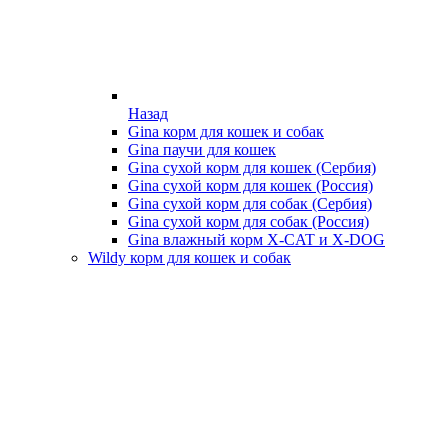
Назад
Gina корм для кошек и собак
Gina паучи для кошек
Gina сухой корм для кошек (Сербия)
Gina сухой корм для кошек (Россия)
Gina сухой корм для собак (Сербия)
Gina сухой корм для собак (Россия)
Gina влажный корм X-CAT и X-DOG
Wildy корм для кошек и собак