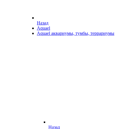
Назад
Aquael
Aquael аквариумы, тумбы, террариумы
Назад