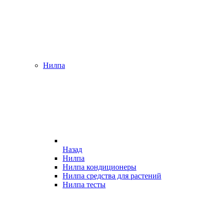
Нилпа
Назад
Нилпа
Нилпа кондиционеры
Нилпа средства для растений
Нилпа тесты