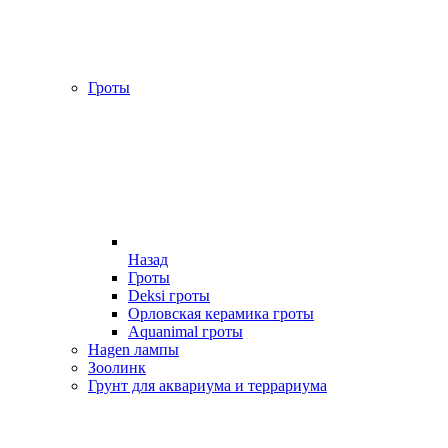
Гроты
Назад
Гроты
Deksi гроты
Орловская керамика гроты
Aquanimal гроты
Hagen лампы
Зоолинк
Грунт для аквариума и террариума