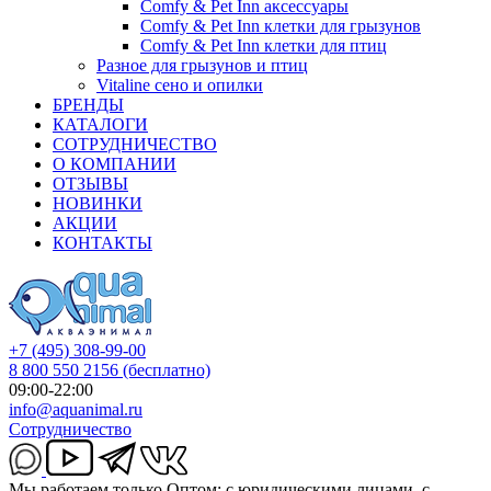
Comfy & Pet Inn аксессуары
Comfy & Pet Inn клетки для грызунов
Comfy & Pet Inn клетки для птиц
Разное для грызунов и птиц
Vitaline сено и опилки
БРЕНДЫ
КАТАЛОГИ
СОТРУДНИЧЕСТВО
О КОМПАНИИ
ОТЗЫВЫ
НОВИНКИ
АКЦИИ
КОНТАКТЫ
+7 (495) 308-99-00
8 800 550 2156
(бесплатно)
09:00-22:00
info@aquanimal.ru
Сотрудничество
Мы работаем только Оптом: с юридическими лицами, с