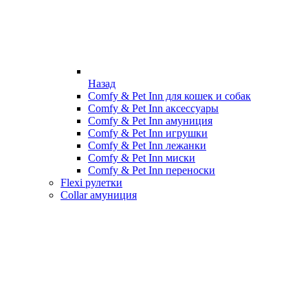
Назад
Comfy & Pet Inn для кошек и собак
Comfy & Pet Inn аксессуары
Comfy & Pet Inn амуниция
Comfy & Pet Inn игрушки
Comfy & Pet Inn лежанки
Comfy & Pet Inn миски
Comfy & Pet Inn переноски
Flexi рулетки
Collar амуниция