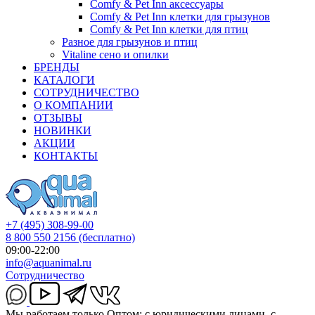
Comfy & Pet Inn аксессуары
Comfy & Pet Inn клетки для грызунов
Comfy & Pet Inn клетки для птиц
Разное для грызунов и птиц
Vitaline сено и опилки
БРЕНДЫ
КАТАЛОГИ
СОТРУДНИЧЕСТВО
О КОМПАНИИ
ОТЗЫВЫ
НОВИНКИ
АКЦИИ
КОНТАКТЫ
+7 (495) 308-99-00
8 800 550 2156
(бесплатно)
09:00-22:00
info@aquanimal.ru
Сотрудничество
Мы работаем только Оптом: с юридическими лицами, с