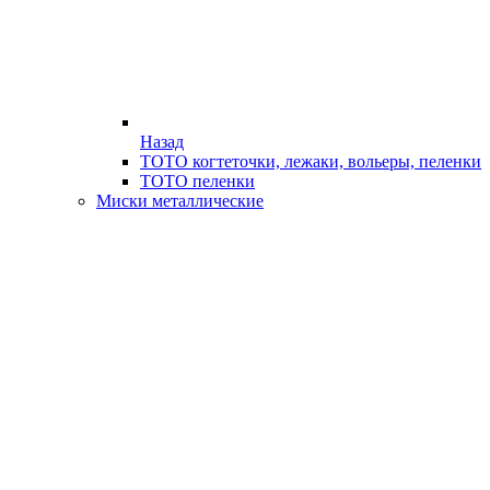
Назад
ТОТО когтеточки, лежаки, вольеры, пеленки
ТОТО пеленки
Миски металлические