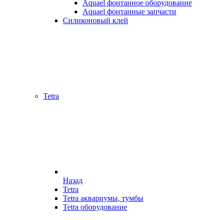
Aquael фонтанное оборудование
Aquael фонтанные запчасти
Силиконовый клей
Tetra
Назад
Tetra
Tetra аквариумы, тумбы
Tetra оборудование