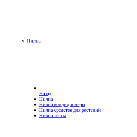
Нилпа
Назад
Нилпа
Нилпа кондиционеры
Нилпа средства для растений
Нилпа тесты