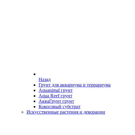
Назад
Грунт для аквариума и террариума
Aquanimal грунт
Aqua Reef грунт
АкваГрунт грунт
Кокосовый субстрат
Искусственные растения и декорации