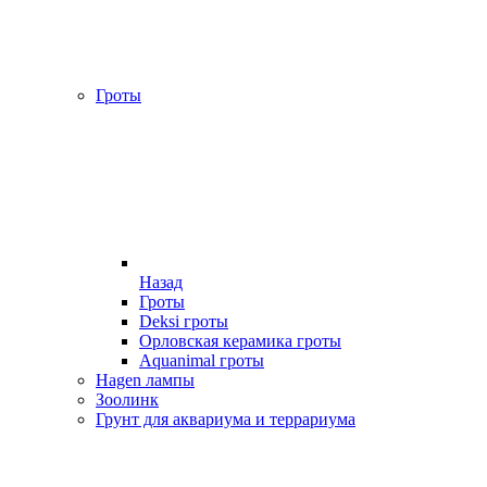
Гроты
Назад
Гроты
Deksi гроты
Орловская керамика гроты
Aquanimal гроты
Hagen лампы
Зоолинк
Грунт для аквариума и террариума