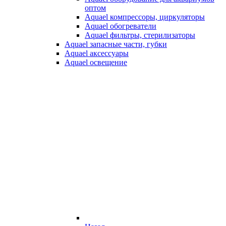
оптом
Aquael компрессоры, циркуляторы
Aquael обогреватели
Aquael фильтры, стерилизаторы
Aquael запасные части, губки
Aquael аксессуары
Aquael освещение