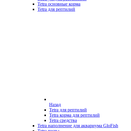
Tetra основные корма
Tetra для рептилий
Назад
Tetra для рептилий
Tetra корма для рептилий
Tetra средства
Tetra наполнение для аквариума GloFish
Tetra тесты