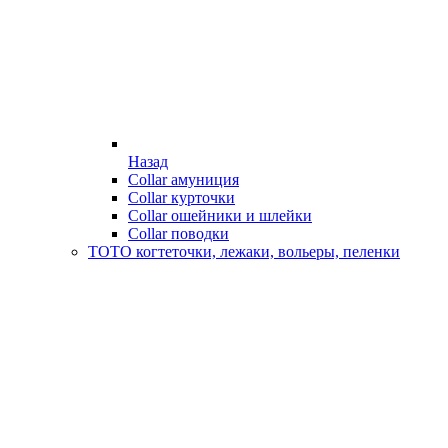
Назад
Collar амуниция
Collar курточки
Collar ошейники и шлейки
Collar поводки
ТОТО когтеточки, лежаки, вольеры, пеленки