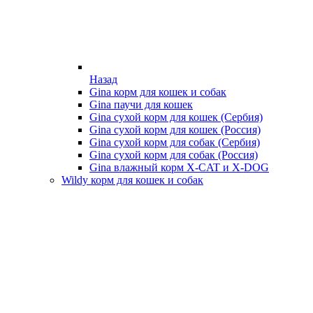
Назад
Gina корм для кошек и собак
Gina паучи для кошек
Gina сухой корм для кошек (Сербия)
Gina сухой корм для кошек (Россия)
Gina сухой корм для собак (Сербия)
Gina сухой корм для собак (Россия)
Gina влажный корм X-CAT и X-DOG
Wildy корм для кошек и собак