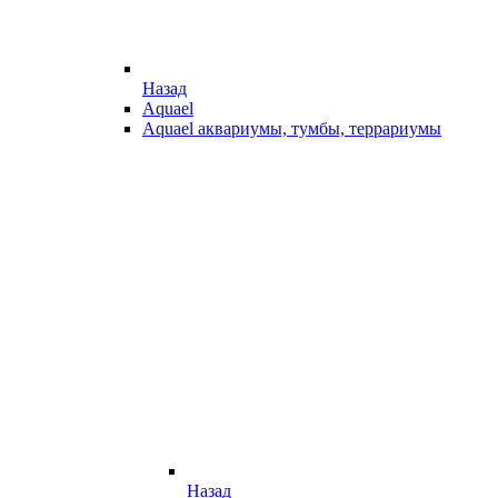
Назад
Aquael
Aquael аквариумы, тумбы, террариумы
Назад