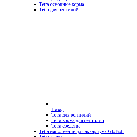
Tetra основные корма
Tetra для рептилий
Назад
Tetra для рептилий
Tetra корма для рептилий
Tetra средства
Tetra наполнение для аквариума GloFish
Tetra тесты