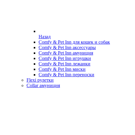
Назад
Comfy & Pet Inn для кошек и собак
Comfy & Pet Inn аксессуары
Comfy & Pet Inn амуниция
Comfy & Pet Inn игрушки
Comfy & Pet Inn лежанки
Comfy & Pet Inn миски
Comfy & Pet Inn переноски
Flexi рулетки
Collar амуниция