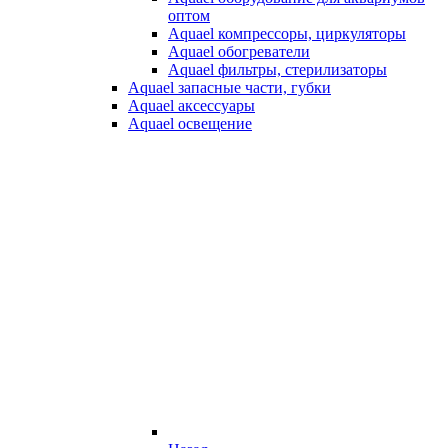
оптом
Aquael компрессоры, циркуляторы
Aquael обогреватели
Aquael фильтры, стерилизаторы
Aquael запасные части, губки
Aquael аксессуары
Aquael освещение