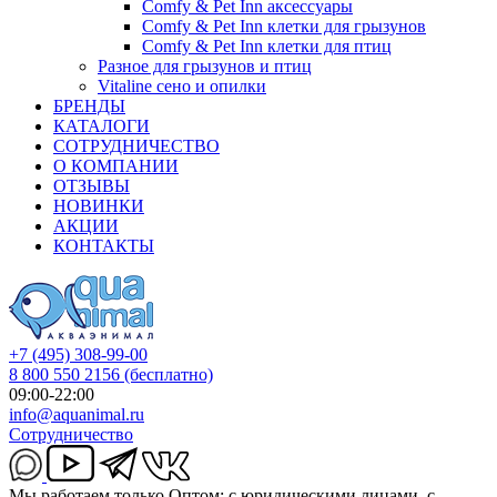
Comfy & Pet Inn аксессуары
Comfy & Pet Inn клетки для грызунов
Comfy & Pet Inn клетки для птиц
Разное для грызунов и птиц
Vitaline сено и опилки
БРЕНДЫ
КАТАЛОГИ
СОТРУДНИЧЕСТВО
О КОМПАНИИ
ОТЗЫВЫ
НОВИНКИ
АКЦИИ
КОНТАКТЫ
+7 (495) 308-99-00
8 800 550 2156
(бесплатно)
09:00-22:00
info@aquanimal.ru
Сотрудничество
Мы работаем только Оптом: с юридическими лицами, с