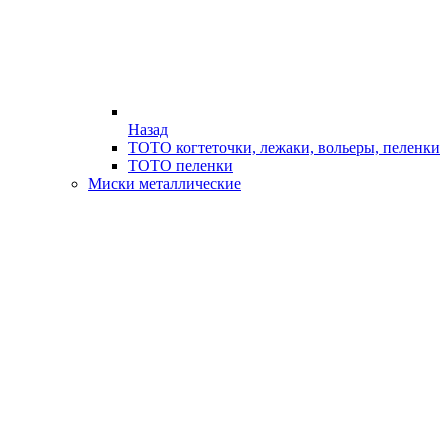
Назад
ТОТО когтеточки, лежаки, вольеры, пеленки
ТОТО пеленки
Миски металлические