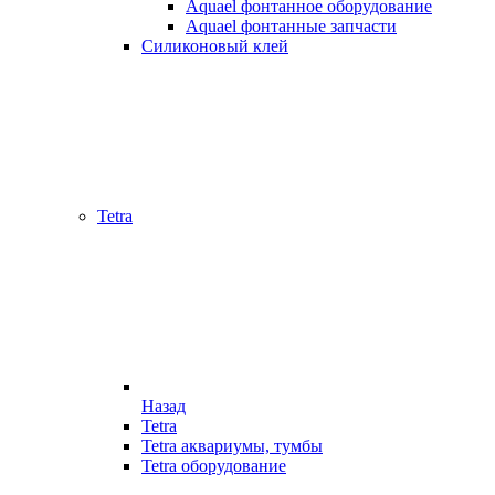
Aquael фонтанное оборудование
Aquael фонтанные запчасти
Силиконовый клей
Tetra
Назад
Tetra
Tetra аквариумы, тумбы
Tetra оборудование