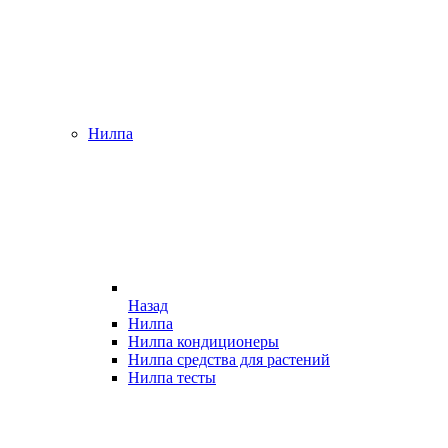
Нилпа
Назад
Нилпа
Нилпа кондиционеры
Нилпа средства для растений
Нилпа тесты