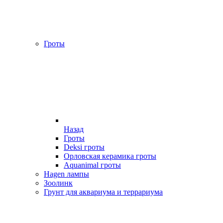
Гроты
Назад
Гроты
Deksi гроты
Орловская керамика гроты
Aquanimal гроты
Hagen лампы
Зоолинк
Грунт для аквариума и террариума