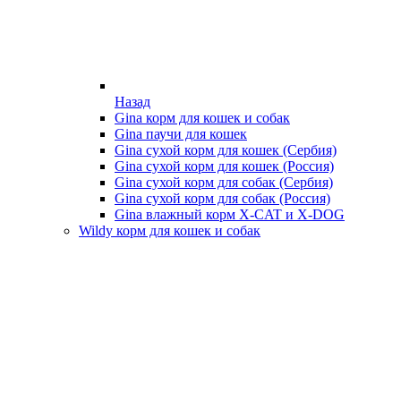
Назад
Gina корм для кошек и собак
Gina паучи для кошек
Gina сухой корм для кошек (Сербия)
Gina сухой корм для кошек (Россия)
Gina сухой корм для собак (Сербия)
Gina сухой корм для собак (Россия)
Gina влажный корм X-CAT и X-DOG
Wildy корм для кошек и собак