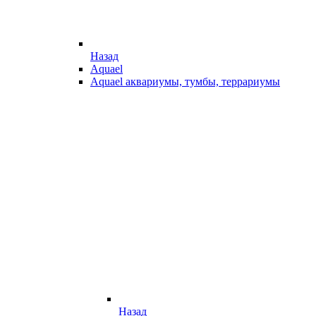
Назад
Aquael
Aquael аквариумы, тумбы, террариумы
Назад