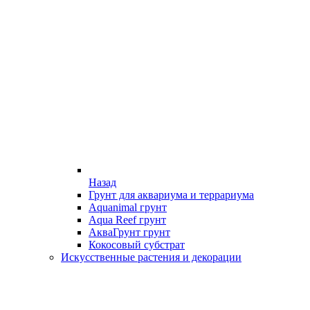
Назад
Грунт для аквариума и террариума
Aquanimal грунт
Aqua Reef грунт
АкваГрунт грунт
Кокосовый субстрат
Искусственные растения и декорации