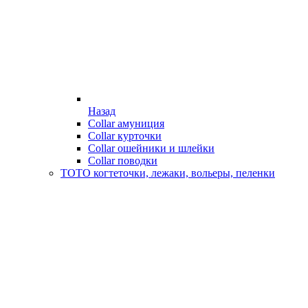
Назад
Collar амуниция
Collar курточки
Collar ошейники и шлейки
Collar поводки
ТОТО когтеточки, лежаки, вольеры, пеленки