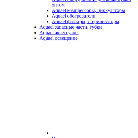
оптом
Aquael компрессоры, циркуляторы
Aquael обогреватели
Aquael фильтры, стерилизаторы
Aquael запасные части, губки
Aquael аксессуары
Aquael освещение