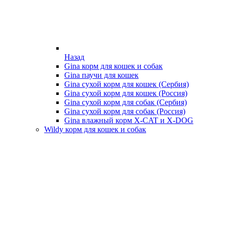
Назад
Gina корм для кошек и собак
Gina паучи для кошек
Gina сухой корм для кошек (Сербия)
Gina сухой корм для кошек (Россия)
Gina сухой корм для собак (Сербия)
Gina сухой корм для собак (Россия)
Gina влажный корм X-CAT и X-DOG
Wildy корм для кошек и собак