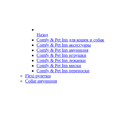
Назад
Comfy & Pet Inn для кошек и собак
Comfy & Pet Inn аксессуары
Comfy & Pet Inn амуниция
Comfy & Pet Inn игрушки
Comfy & Pet Inn лежанки
Comfy & Pet Inn миски
Comfy & Pet Inn переноски
Flexi рулетки
Collar амуниция