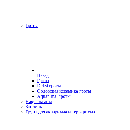
Гроты
Назад
Гроты
Deksi гроты
Орловская керамика гроты
Aquanimal гроты
Hagen лампы
Зоолинк
Грунт для аквариума и террариума