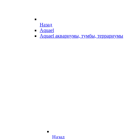
Назад
Aquael
Aquael аквариумы, тумбы, террариумы
Назад