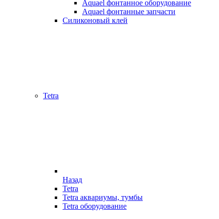
Aquael фонтанное оборудование
Aquael фонтанные запчасти
Силиконовый клей
Tetra
Назад
Tetra
Tetra аквариумы, тумбы
Tetra оборудование