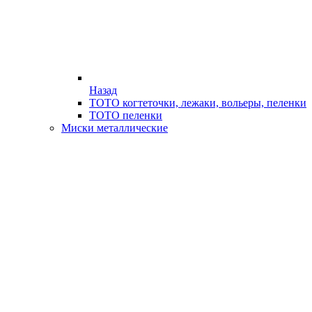
Назад
ТОТО когтеточки, лежаки, вольеры, пеленки
ТОТО пеленки
Миски металлические