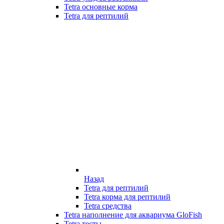
Tetra основные корма
Tetra для рептилий
Назад
Tetra для рептилий
Tetra корма для рептилий
Tetra средства
Tetra наполнение для аквариума GloFish
Tetra тесты