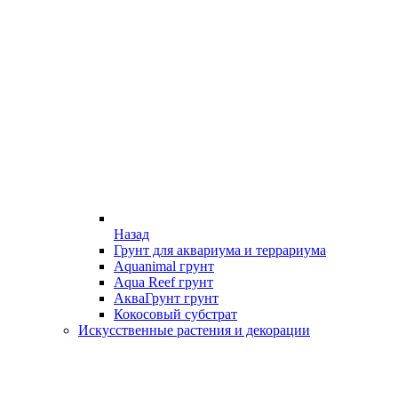
Назад
Грунт для аквариума и террариума
Aquanimal грунт
Aqua Reef грунт
АкваГрунт грунт
Кокосовый субстрат
Искусственные растения и декорации