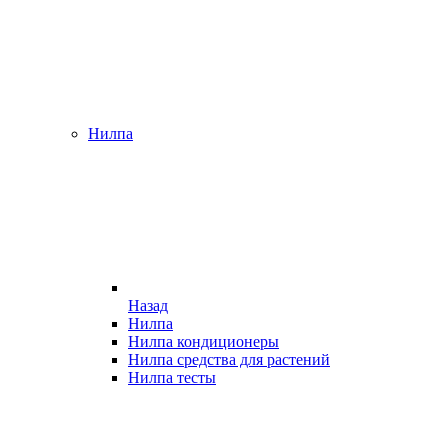
Нилпа
Назад
Нилпа
Нилпа кондиционеры
Нилпа средства для растений
Нилпа тесты