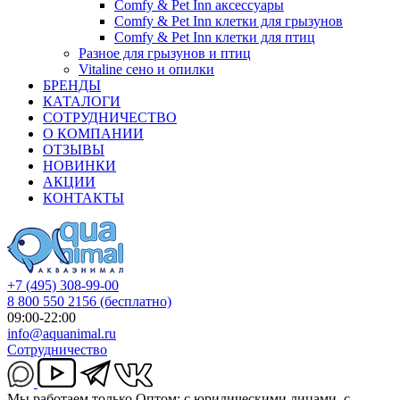
Comfy & Pet Inn аксессуары
Comfy & Pet Inn клетки для грызунов
Comfy & Pet Inn клетки для птиц
Разное для грызунов и птиц
Vitaline сено и опилки
БРЕНДЫ
КАТАЛОГИ
СОТРУДНИЧЕСТВО
О КОМПАНИИ
ОТЗЫВЫ
НОВИНКИ
АКЦИИ
КОНТАКТЫ
+7 (495) 308-99-00
8 800 550 2156
(бесплатно)
09:00-22:00
info@aquanimal.ru
Сотрудничество
Мы работаем только Оптом: с юридическими лицами, с