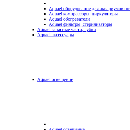
Aquael оборудование для аквариумов о
Aquael компрессоры, циркуляторы
Aquael обогреватели
Aquael фильтры, стерилизаторы
Aquael запасные части, губки
Aquael аксессуары
Aquael освещение
Aquael освещение