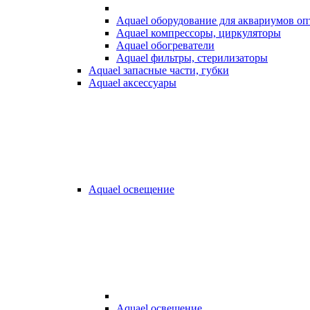
Aquael оборудование для аквариумов о
Aquael компрессоры, циркуляторы
Aquael обогреватели
Aquael фильтры, стерилизаторы
Aquael запасные части, губки
Aquael аксессуары
Aquael освещение
Aquael освещение