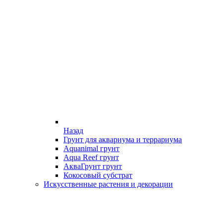
Назад
Грунт для аквариума и террариума
Aquanimal грунт
Aqua Reef грунт
АкваГрунт грунт
Кокосовый субстрат
Искусственные растения и декорации