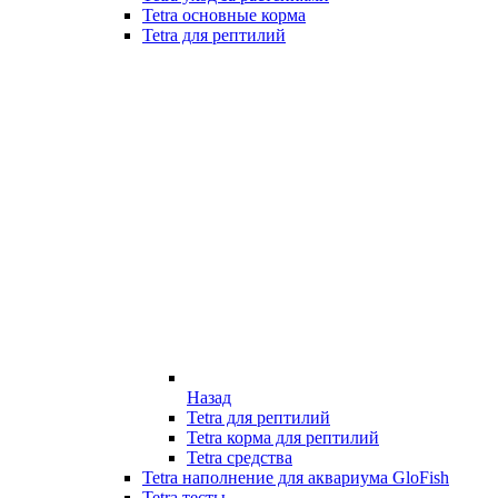
Tetra основные корма
Tetra для рептилий
Назад
Tetra для рептилий
Tetra корма для рептилий
Tetra средства
Tetra наполнение для аквариума GloFish
Tetra тесты