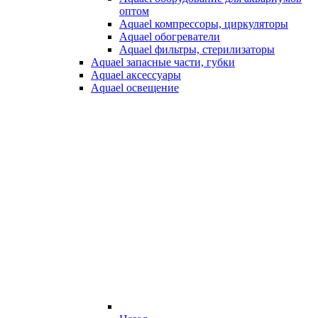
оптом
Aquael компрессоры, циркуляторы
Aquael обогреватели
Aquael фильтры, стерилизаторы
Aquael запасные части, губки
Aquael аксессуары
Aquael освещение