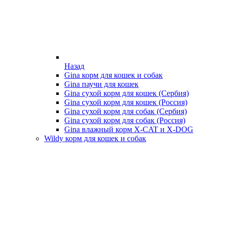
Назад
Gina корм для кошек и собак
Gina паучи для кошек
Gina сухой корм для кошек (Сербия)
Gina сухой корм для кошек (Россия)
Gina сухой корм для собак (Сербия)
Gina сухой корм для собак (Россия)
Gina влажный корм X-CAT и X-DOG
Wildy корм для кошек и собак