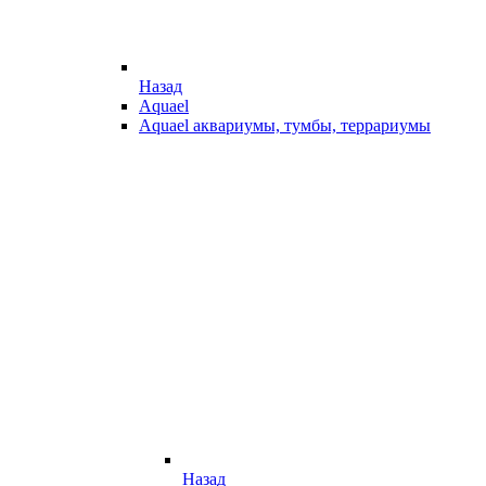
Назад
Aquael
Aquael аквариумы, тумбы, террариумы
Назад