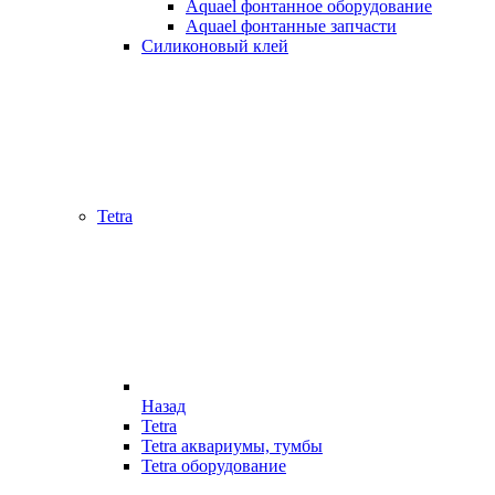
Aquael фонтанное оборудование
Aquael фонтанные запчасти
Силиконовый клей
Tetra
Назад
Tetra
Tetra аквариумы, тумбы
Tetra оборудование