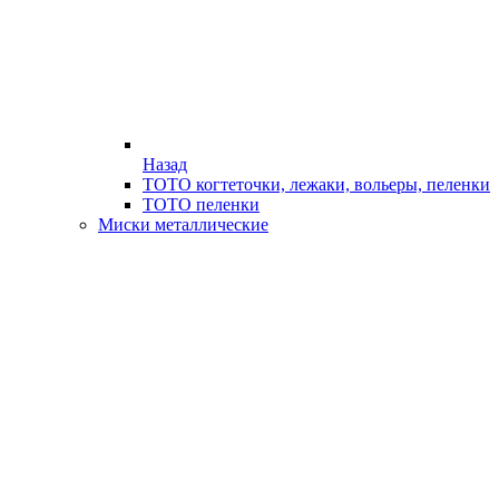
Назад
ТОТО когтеточки, лежаки, вольеры, пеленки
ТОТО пеленки
Миски металлические