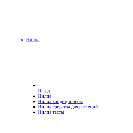
Нилпа
Назад
Нилпа
Нилпа кондиционеры
Нилпа средства для растений
Нилпа тесты