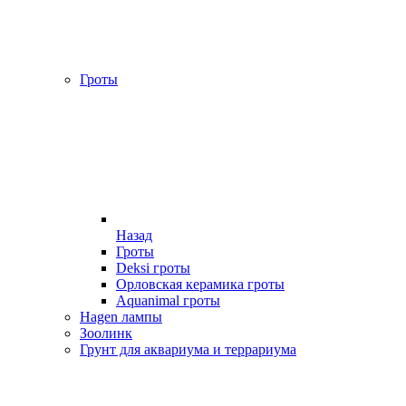
Гроты
Назад
Гроты
Deksi гроты
Орловская керамика гроты
Aquanimal гроты
Hagen лампы
Зоолинк
Грунт для аквариума и террариума