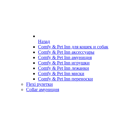
Назад
Comfy & Pet Inn для кошек и собак
Comfy & Pet Inn аксессуары
Comfy & Pet Inn амуниция
Comfy & Pet Inn игрушки
Comfy & Pet Inn лежанки
Comfy & Pet Inn миски
Comfy & Pet Inn переноски
Flexi рулетки
Collar амуниция