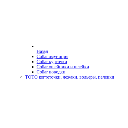
Назад
Collar амуниция
Collar курточки
Collar ошейники и шлейки
Collar поводки
ТОТО когтеточки, лежаки, вольеры, пеленки