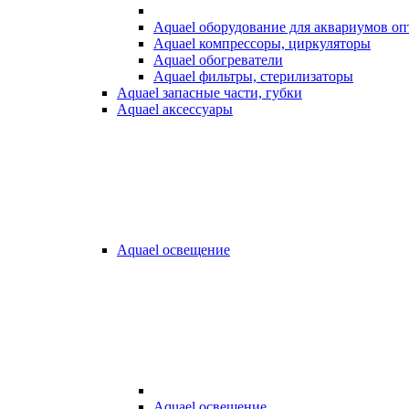
Aquael оборудование для аквариумов о
Aquael компрессоры, циркуляторы
Aquael обогреватели
Aquael фильтры, стерилизаторы
Aquael запасные части, губки
Aquael аксессуары
Aquael освещение
Aquael освещение