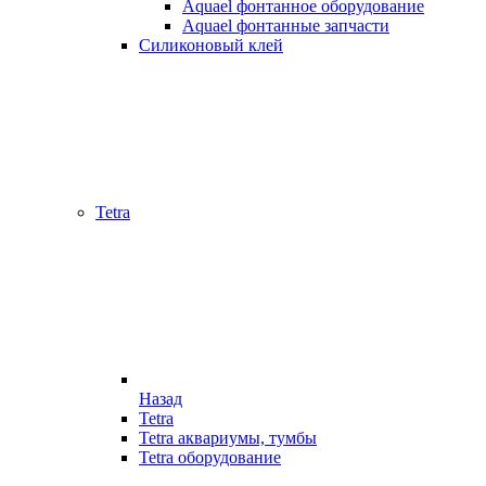
Aquael фонтанное оборудование
Aquael фонтанные запчасти
Силиконовый клей
Tetra
Назад
Tetra
Tetra аквариумы, тумбы
Tetra оборудование