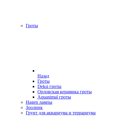
Гроты
Назад
Гроты
Deksi гроты
Орловская керамика гроты
Aquanimal гроты
Hagen лампы
Зоолинк
Грунт для аквариума и террариума