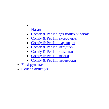
Назад
Comfy & Pet Inn для кошек и собак
Comfy & Pet Inn аксессуары
Comfy & Pet Inn амуниция
Comfy & Pet Inn игрушки
Comfy & Pet Inn лежанки
Comfy & Pet Inn миски
Comfy & Pet Inn переноски
Flexi рулетки
Collar амуниция