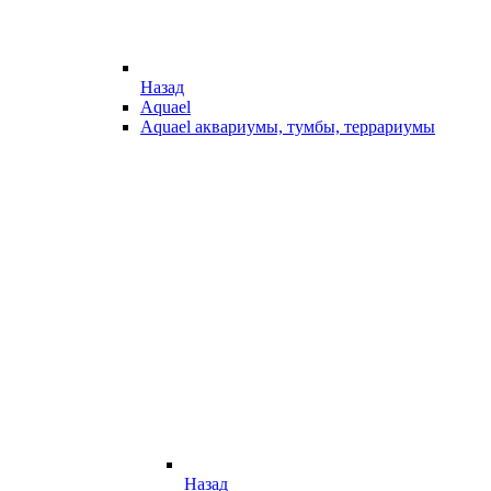
Назад
Aquael
Aquael аквариумы, тумбы, террариумы
Назад