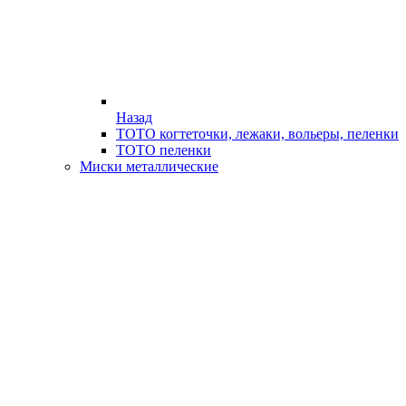
Назад
ТОТО когтеточки, лежаки, вольеры, пеленки
ТОТО пеленки
Миски металлические