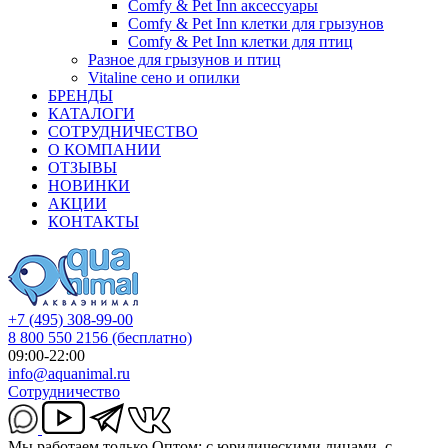
Comfy & Pet Inn аксессуары
Comfy & Pet Inn клетки для грызунов
Comfy & Pet Inn клетки для птиц
Разное для грызунов и птиц
Vitaline сено и опилки
БРЕНДЫ
КАТАЛОГИ
СОТРУДНИЧЕСТВО
О КОМПАНИИ
ОТЗЫВЫ
НОВИНКИ
АКЦИИ
КОНТАКТЫ
+7 (495) 308-99-00
8 800 550 2156
(бесплатно)
09:00-22:00
info@aquanimal.ru
Сотрудничество
Мы работаем только Оптом: с юридическими лицами, с