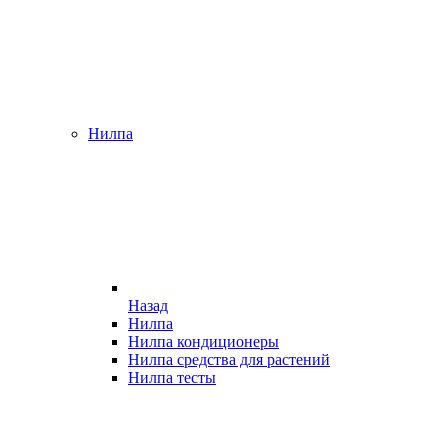
Нилпа
Назад
Нилпа
Нилпа кондиционеры
Нилпа средства для растений
Нилпа тесты