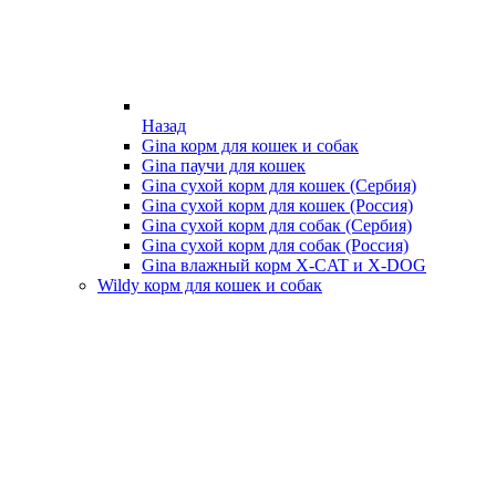
Назад
Gina корм для кошек и собак
Gina паучи для кошек
Gina сухой корм для кошек (Сербия)
Gina сухой корм для кошек (Россия)
Gina сухой корм для собак (Сербия)
Gina сухой корм для собак (Россия)
Gina влажный корм X-CAT и X-DOG
Wildy корм для кошек и собак