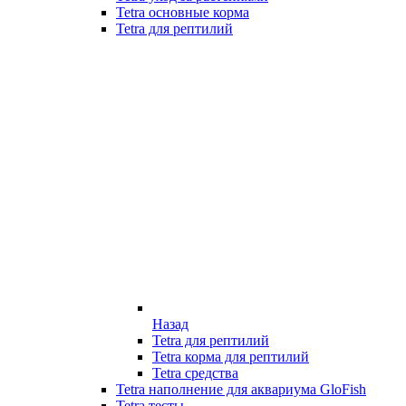
Tetra основные корма
Tetra для рептилий
Назад
Tetra для рептилий
Tetra корма для рептилий
Tetra средства
Tetra наполнение для аквариума GloFish
Tetra тесты