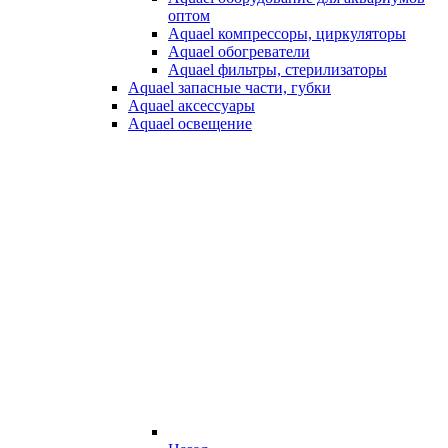
оптом
Aquael компрессоры, циркуляторы
Aquael обогреватели
Aquael фильтры, стерилизаторы
Aquael запасные части, губки
Aquael аксессуары
Aquael освещение