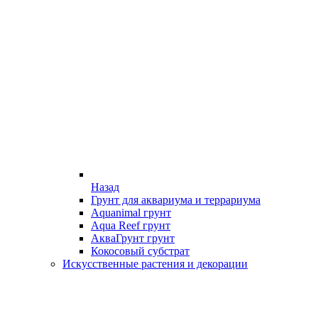
Назад
Грунт для аквариума и террариума
Aquanimal грунт
Aqua Reef грунт
АкваГрунт грунт
Кокосовый субстрат
Искусственные растения и декорации