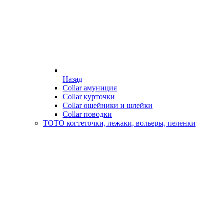
Назад
Collar амуниция
Collar курточки
Collar ошейники и шлейки
Collar поводки
ТОТО когтеточки, лежаки, вольеры, пеленки