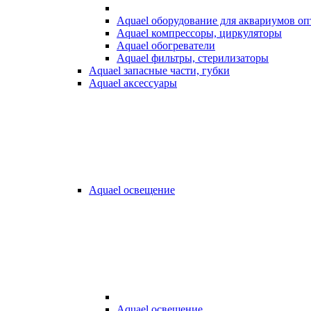
Aquael оборудование для аквариумов о
Aquael компрессоры, циркуляторы
Aquael обогреватели
Aquael фильтры, стерилизаторы
Aquael запасные части, губки
Aquael аксессуары
Aquael освещение
Aquael освещение