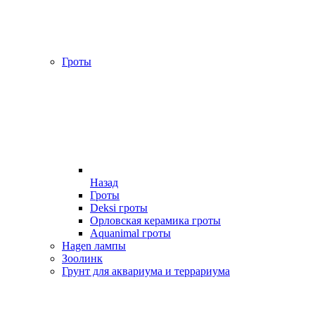
Гроты
Назад
Гроты
Deksi гроты
Орловская керамика гроты
Aquanimal гроты
Hagen лампы
Зоолинк
Грунт для аквариума и террариума