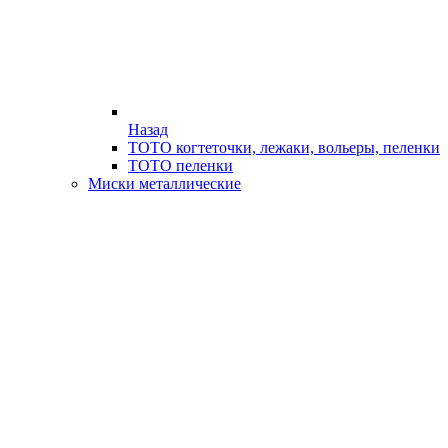
Назад
ТОТО когтеточки, лежаки, вольеры, пеленки
ТОТО пеленки
Миски металлические