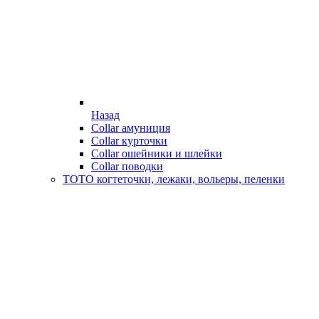
Назад
Collar амуниция
Collar курточки
Collar ошейники и шлейки
Collar поводки
ТОТО когтеточки, лежаки, вольеры, пеленки