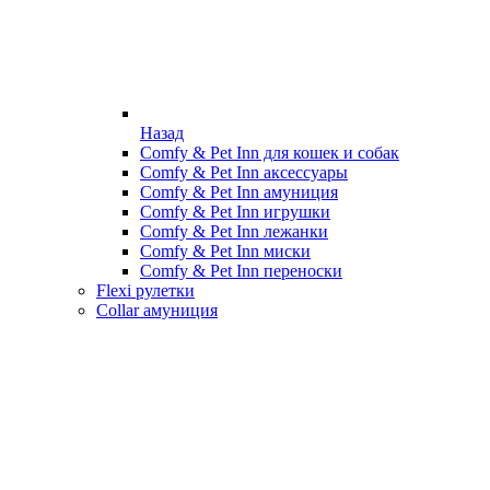
Назад
Comfy & Pet Inn для кошек и собак
Comfy & Pet Inn аксессуары
Comfy & Pet Inn амуниция
Comfy & Pet Inn игрушки
Comfy & Pet Inn лежанки
Comfy & Pet Inn миски
Comfy & Pet Inn переноски
Flexi рулетки
Collar амуниция