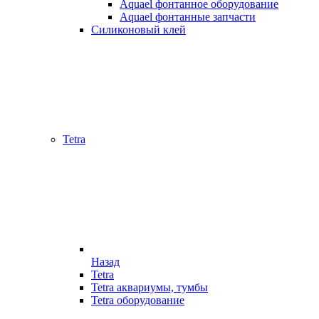
Aquael фонтанное оборудование
Aquael фонтанные запчасти
Силиконовый клей
Tetra
Назад
Tetra
Tetra аквариумы, тумбы
Tetra оборудование