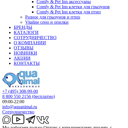
Comfy & Pet Inn аксессуары
Comfy & Pet Inn клетки для грызунов
Comfy & Pet Inn клетки для птиц
Разное для грызунов и птиц
Vitaline сено и опилки
БРЕНДЫ
КАТАЛОГИ
СОТРУДНИЧЕСТВО
О КОМПАНИИ
ОТЗЫВЫ
НОВИНКИ
АКЦИИ
КОНТАКТЫ
+7 (495) 308-99-00
8 800 550 2156
(бесплатно)
09:00-22:00
info@aquanimal.ru
Сотрудничество
Мы работаем только Оптом: с юридическими лицами, с