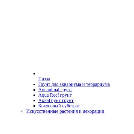
Назад
Грунт для аквариума и террариума
Aquanimal грунт
Aqua Reef грунт
АкваГрунт грунт
Кокосовый субстрат
Искусственные растения и декорации