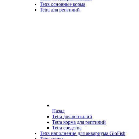
Tetra основные корма
Tetra для рептилий
Назад
Tetra для рептилий
Tetra корма для рептилий
Tetra средства
Tetra наполнение для аквариума GloFish
Tetra тесты