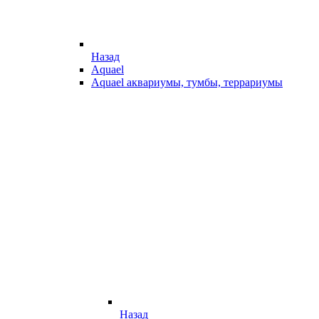
Назад
Aquael
Aquael аквариумы, тумбы, террариумы
Назад