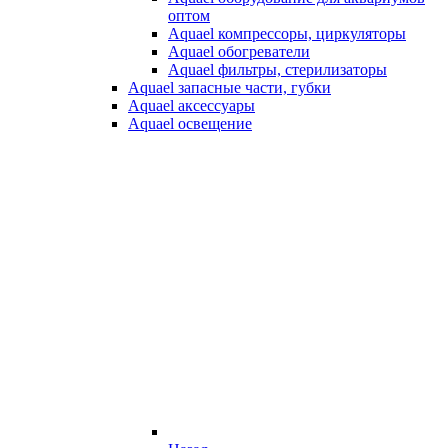
оптом
Aquael компрессоры, циркуляторы
Aquael обогреватели
Aquael фильтры, стерилизаторы
Aquael запасные части, губки
Aquael аксессуары
Aquael освещение