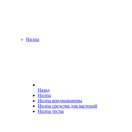
Нилпа
Назад
Нилпа
Нилпа кондиционеры
Нилпа средства для растений
Нилпа тесты