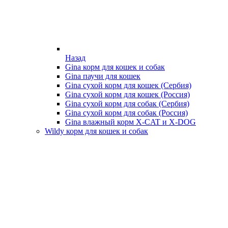
Назад
Gina корм для кошек и собак
Gina паучи для кошек
Gina сухой корм для кошек (Сербия)
Gina сухой корм для кошек (Россия)
Gina сухой корм для собак (Сербия)
Gina сухой корм для собак (Россия)
Gina влажный корм X-CAT и X-DOG
Wildy корм для кошек и собак