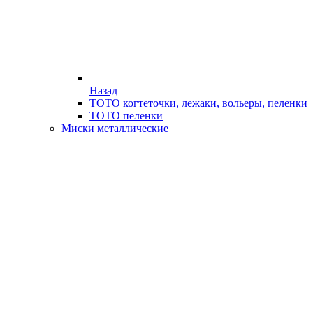
Назад
ТОТО когтеточки, лежаки, вольеры, пеленки
ТОТО пеленки
Миски металлические