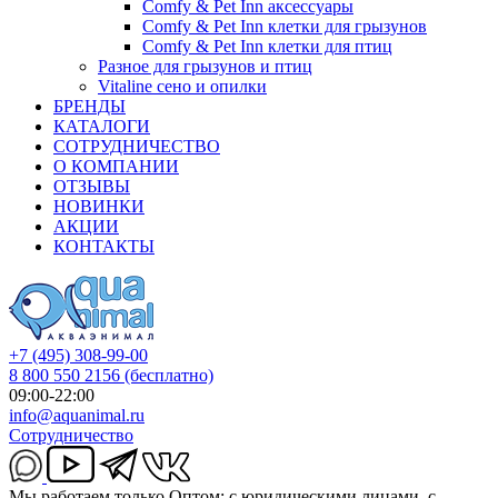
Comfy & Pet Inn аксессуары
Comfy & Pet Inn клетки для грызунов
Comfy & Pet Inn клетки для птиц
Разное для грызунов и птиц
Vitaline сено и опилки
БРЕНДЫ
КАТАЛОГИ
СОТРУДНИЧЕСТВО
О КОМПАНИИ
ОТЗЫВЫ
НОВИНКИ
АКЦИИ
КОНТАКТЫ
+7 (495) 308-99-00
8 800 550 2156
(бесплатно)
09:00-22:00
info@aquanimal.ru
Сотрудничество
Мы работаем только Оптом: с юридическими лицами, с