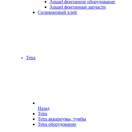
Aquael фонтанное оборудование
Aquael фонтанные запчасти
Силиконовый клей
Tetra
Назад
Tetra
Tetra аквариумы, тумбы
Tetra оборудование