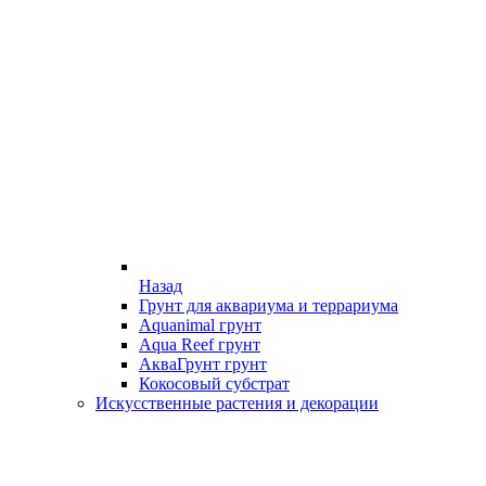
Назад
Грунт для аквариума и террариума
Aquanimal грунт
Aqua Reef грунт
АкваГрунт грунт
Кокосовый субстрат
Искусственные растения и декорации