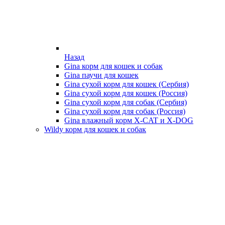
Назад
Gina корм для кошек и собак
Gina паучи для кошек
Gina сухой корм для кошек (Сербия)
Gina сухой корм для кошек (Россия)
Gina сухой корм для собак (Сербия)
Gina сухой корм для собак (Россия)
Gina влажный корм X-CAT и X-DOG
Wildy корм для кошек и собак