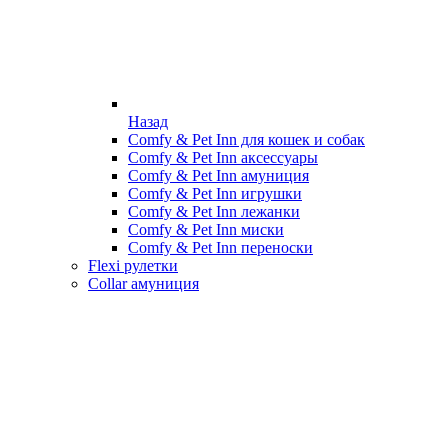
Назад
Comfy & Pet Inn для кошек и собак
Comfy & Pet Inn аксессуары
Comfy & Pet Inn амуниция
Comfy & Pet Inn игрушки
Comfy & Pet Inn лежанки
Comfy & Pet Inn миски
Comfy & Pet Inn переноски
Flexi рулетки
Collar амуниция