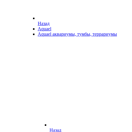
Назад
Aquael
Aquael аквариумы, тумбы, террариумы
Назад