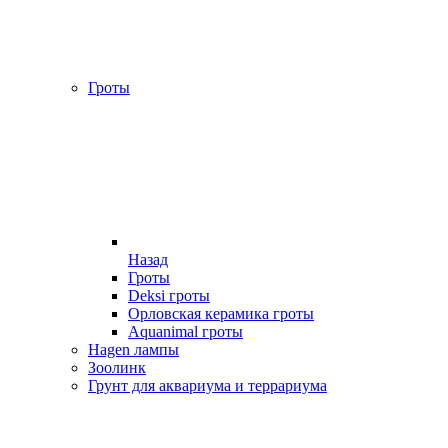
Гроты
Назад
Гроты
Deksi гроты
Орловская керамика гроты
Aquanimal гроты
Hagen лампы
Зоолинк
Грунт для аквариума и террариума