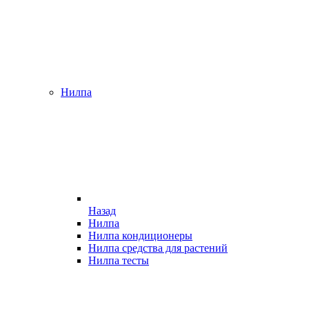
Нилпа
Назад
Нилпа
Нилпа кондиционеры
Нилпа средства для растений
Нилпа тесты