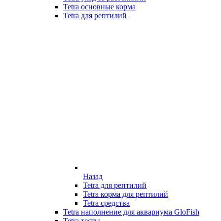
Tetra основные корма
Tetra для рептилий
Назад
Tetra для рептилий
Tetra корма для рептилий
Tetra средства
Tetra наполнение для аквариума GloFish
Tetra тесты