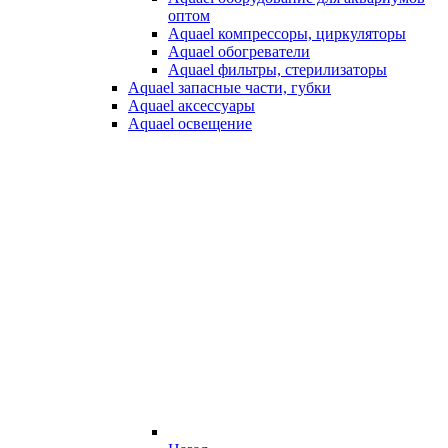
оптом
Aquael компрессоры, циркуляторы
Aquael обогреватели
Aquael фильтры, стерилизаторы
Aquael запасные части, губки
Aquael аксессуары
Aquael освещение