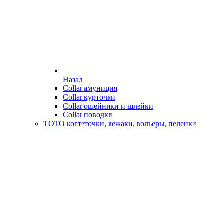
Назад
Collar амуниция
Collar курточки
Collar ошейники и шлейки
Collar поводки
ТОТО когтеточки, лежаки, вольеры, пеленки