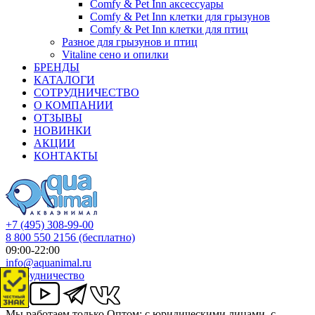
Comfy & Pet Inn аксессуары
Comfy & Pet Inn клетки для грызунов
Comfy & Pet Inn клетки для птиц
Разное для грызунов и птиц
Vitaline сено и опилки
БРЕНДЫ
КАТАЛОГИ
СОТРУДНИЧЕСТВО
О КОМПАНИИ
ОТЗЫВЫ
НОВИНКИ
АКЦИИ
КОНТАКТЫ
+7 (495) 308-99-00
8 800 550 2156
(бесплатно)
09:00-22:00
info@aquanimal.ru
Сотрудничество
Мы работаем только Оптом: с юридическими лицами, с