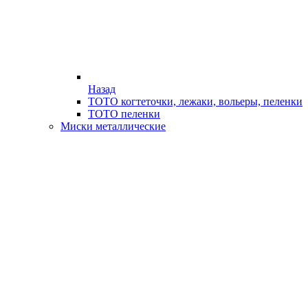
Назад
ТОТО когтеточки, лежаки, вольеры, пеленки
ТОТО пеленки
Миски металлические