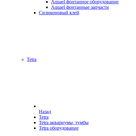
Aquael фонтанное оборудование
Aquael фонтанные запчасти
Силиконовый клей
Tetra
Назад
Tetra
Tetra аквариумы, тумбы
Tetra оборудование