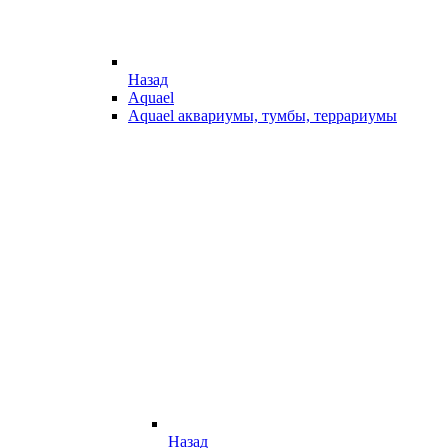
Назад
Aquael
Aquael аквариумы, тумбы, террариумы
Назад