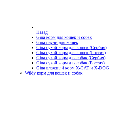
Назад
Gina корм для кошек и собак
Gina паучи для кошек
Gina сухой корм для кошек (Сербия)
Gina сухой корм для кошек (Россия)
Gina сухой корм для собак (Сербия)
Gina сухой корм для собак (Россия)
Gina влажный корм X-CAT и X-DOG
Wildy корм для кошек и собак