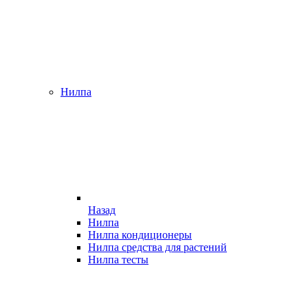
Нилпа
Назад
Нилпа
Нилпа кондиционеры
Нилпа средства для растений
Нилпа тесты