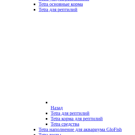
Tetra основные корма
Tetra для рептилий
Назад
Tetra для рептилий
Tetra корма для рептилий
Tetra средства
Tetra наполнение для аквариума GloFish
Tetra тесты