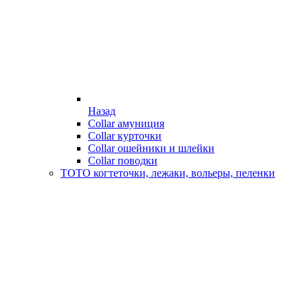
Назад
Collar амуниция
Collar курточки
Collar ошейники и шлейки
Collar поводки
ТОТО когтеточки, лежаки, вольеры, пеленки