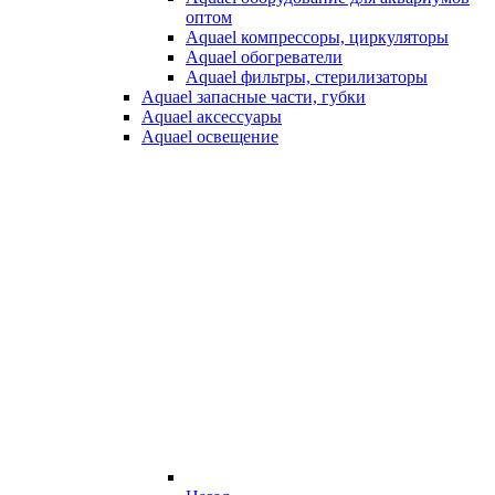
оптом
Aquael компрессоры, циркуляторы
Aquael обогреватели
Aquael фильтры, стерилизаторы
Aquael запасные части, губки
Aquael аксессуары
Aquael освещение