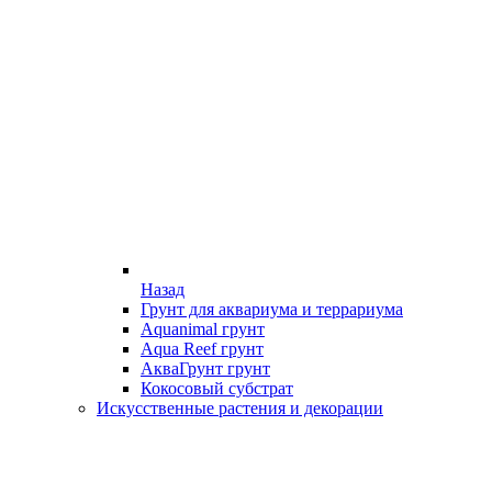
Назад
Грунт для аквариума и террариума
Aquanimal грунт
Aqua Reef грунт
АкваГрунт грунт
Кокосовый субстрат
Искусственные растения и декорации