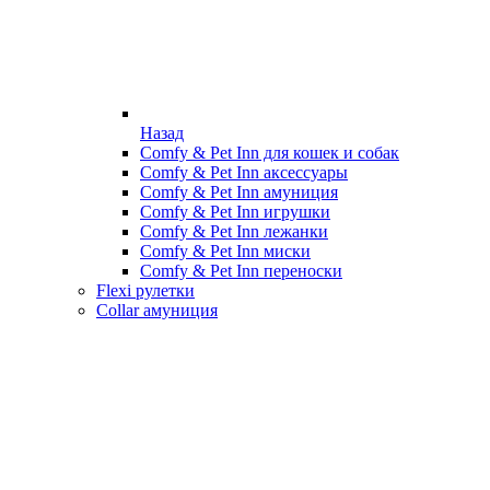
Назад
Comfy & Pet Inn для кошек и собак
Comfy & Pet Inn аксессуары
Comfy & Pet Inn амуниция
Comfy & Pet Inn игрушки
Comfy & Pet Inn лежанки
Comfy & Pet Inn миски
Comfy & Pet Inn переноски
Flexi рулетки
Collar амуниция