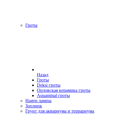
Гроты
Назад
Гроты
Deksi гроты
Орловская керамика гроты
Aquanimal гроты
Hagen лампы
Зоолинк
Грунт для аквариума и террариума