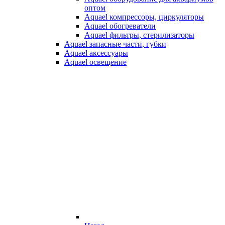
оптом
Aquael компрессоры, циркуляторы
Aquael обогреватели
Aquael фильтры, стерилизаторы
Aquael запасные части, губки
Aquael аксессуары
Aquael освещение