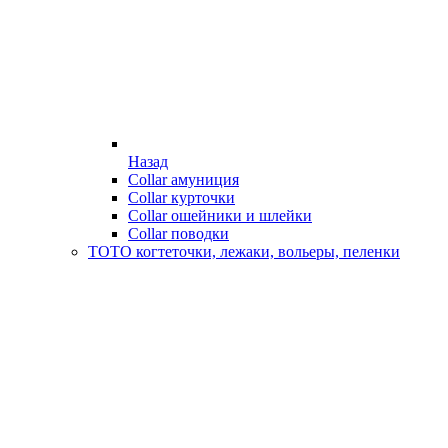
Назад
Collar амуниция
Collar курточки
Collar ошейники и шлейки
Collar поводки
ТОТО когтеточки, лежаки, вольеры, пеленки