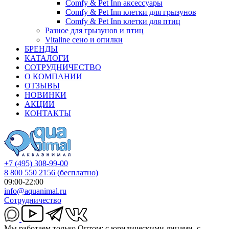
Comfy & Pet Inn аксессуары
Comfy & Pet Inn клетки для грызунов
Comfy & Pet Inn клетки для птиц
Разное для грызунов и птиц
Vitaline сено и опилки
БРЕНДЫ
КАТАЛОГИ
СОТРУДНИЧЕСТВО
О КОМПАНИИ
ОТЗЫВЫ
НОВИНКИ
АКЦИИ
КОНТАКТЫ
+7 (495) 308-99-00
8 800 550 2156
(бесплатно)
09:00-22:00
info@aquanimal.ru
Сотрудничество
Мы работаем только Оптом: с юридическими лицами, с