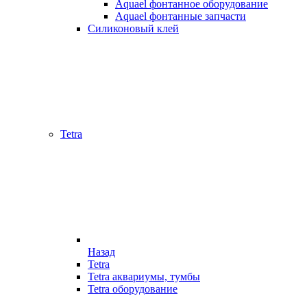
Aquael фонтанное оборудование
Aquael фонтанные запчасти
Силиконовый клей
Tetra
Назад
Tetra
Tetra аквариумы, тумбы
Tetra оборудование