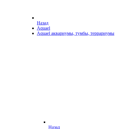
Назад
Aquael
Aquael аквариумы, тумбы, террариумы
Назад