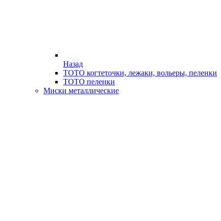
Назад
ТОТО когтеточки, лежаки, вольеры, пеленки
ТОТО пеленки
Миски металлические