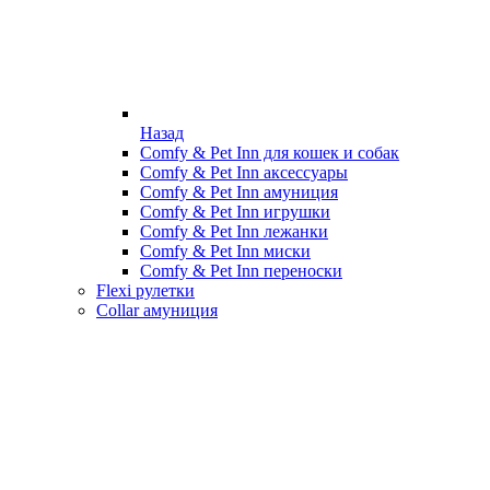
Назад
Comfy & Pet Inn для кошек и собак
Comfy & Pet Inn аксессуары
Comfy & Pet Inn амуниция
Comfy & Pet Inn игрушки
Comfy & Pet Inn лежанки
Comfy & Pet Inn миски
Comfy & Pet Inn переноски
Flexi рулетки
Collar амуниция