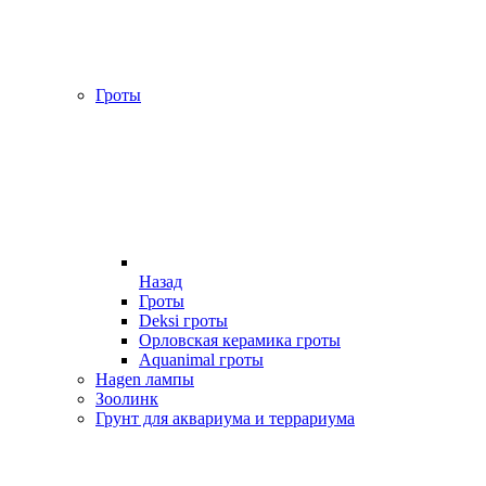
Гроты
Назад
Гроты
Deksi гроты
Орловская керамика гроты
Aquanimal гроты
Hagen лампы
Зоолинк
Грунт для аквариума и террариума