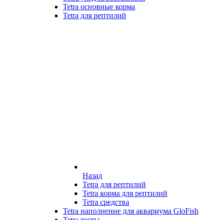
Tetra основные корма
Tetra для рептилий
Назад
Tetra для рептилий
Tetra корма для рептилий
Tetra средства
Tetra наполнение для аквариума GloFish
Tetra тесты