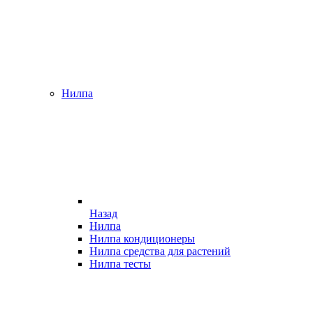
Нилпа
Назад
Нилпа
Нилпа кондиционеры
Нилпа средства для растений
Нилпа тесты