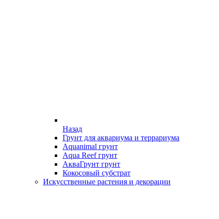
Назад
Грунт для аквариума и террариума
Aquanimal грунт
Aqua Reef грунт
АкваГрунт грунт
Кокосовый субстрат
Искусственные растения и декорации