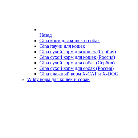
Назад
Gina корм для кошек и собак
Gina паучи для кошек
Gina сухой корм для кошек (Сербия)
Gina сухой корм для кошек (Россия)
Gina сухой корм для собак (Сербия)
Gina сухой корм для собак (Россия)
Gina влажный корм X-CAT и X-DOG
Wildy корм для кошек и собак