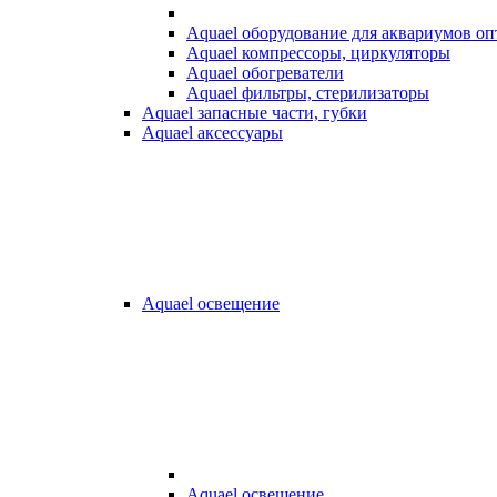
Aquael оборудование для аквариумов о
Aquael компрессоры, циркуляторы
Aquael обогреватели
Aquael фильтры, стерилизаторы
Aquael запасные части, губки
Aquael аксессуары
Aquael освещение
Aquael освещение