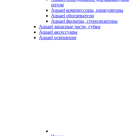
оптом
Aquael компрессоры, циркуляторы
Aquael обогреватели
Aquael фильтры, стерилизаторы
Aquael запасные части, губки
Aquael аксессуары
Aquael освещение