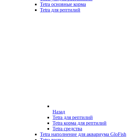
Tetra основные корма
Tetra для рептилий
Назад
Tetra для рептилий
Tetra корма для рептилий
Tetra средства
Tetra наполнение для аквариума GloFish
Tetra тесты