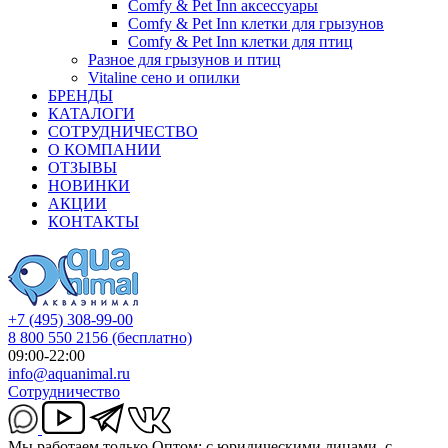
Comfy & Pet Inn аксессуары
Comfy & Pet Inn клетки для грызунов
Comfy & Pet Inn клетки для птиц
Разное для грызунов и птиц
Vitaline сено и опилки
БРЕНДЫ
КАТАЛОГИ
СОТРУДНИЧЕСТВО
О КОМПАНИИ
ОТЗЫВЫ
НОВИНКИ
АКЦИИ
КОНТАКТЫ
+7 (495) 308-99-00
8 800 550 2156
(бесплатно)
09:00-22:00
info@aquanimal.ru
Сотрудничество
Мы работаем только Оптом: с юридическими лицами, с