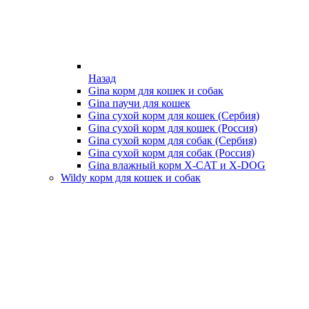
Назад
Gina корм для кошек и собак
Gina паучи для кошек
Gina сухой корм для кошек (Сербия)
Gina сухой корм для кошек (Россия)
Gina сухой корм для собак (Сербия)
Gina сухой корм для собак (Россия)
Gina влажный корм X-CAT и X-DOG
Wildy корм для кошек и собак