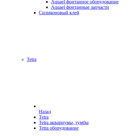
Aquael фонтанное оборудование
Aquael фонтанные запчасти
Силиконовый клей
Tetra
Назад
Tetra
Tetra аквариумы, тумбы
Tetra оборудование