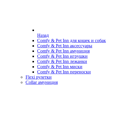
Назад
Comfy & Pet Inn для кошек и собак
Comfy & Pet Inn аксессуары
Comfy & Pet Inn амуниция
Comfy & Pet Inn игрушки
Comfy & Pet Inn лежанки
Comfy & Pet Inn миски
Comfy & Pet Inn переноски
Flexi рулетки
Collar амуниция