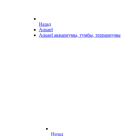
Назад
Aquael
Aquael аквариумы, тумбы, террариумы
Назад