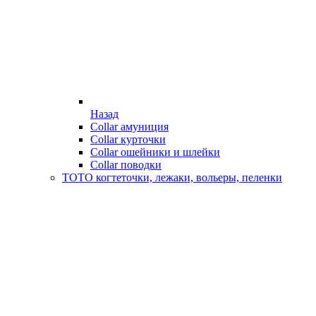
Назад
Collar амуниция
Collar курточки
Collar ошейники и шлейки
Collar поводки
ТОТО когтеточки, лежаки, вольеры, пеленки