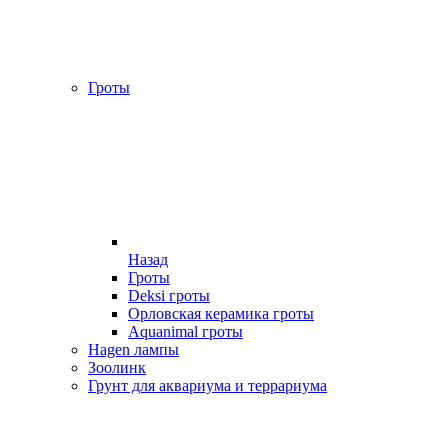
Гроты
Назад
Гроты
Deksi гроты
Орловская керамика гроты
Aquanimal гроты
Hagen лампы
Зоолинк
Грунт для аквариума и террариума