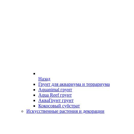
Назад
Грунт для аквариума и террариума
Aquanimal грунт
Aqua Reef грунт
АкваГрунт грунт
Кокосовый субстрат
Искусственные растения и декорации