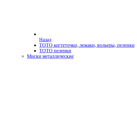
Назад
ТОТО когтеточки, лежаки, вольеры, пеленки
ТОТО пеленки
Миски металлические