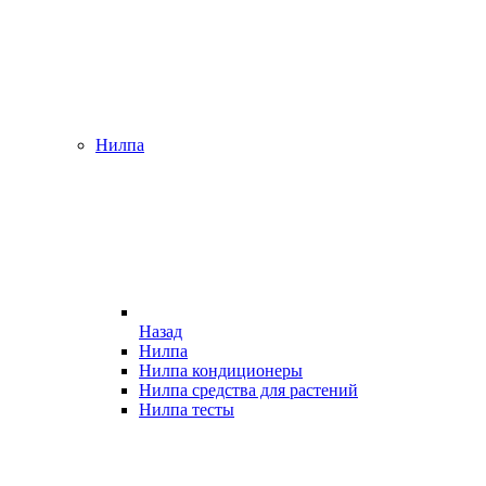
Нилпа
Назад
Нилпа
Нилпа кондиционеры
Нилпа средства для растений
Нилпа тесты