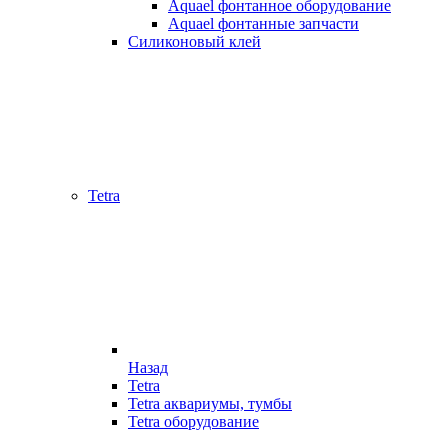
Aquael фонтанное оборудование
Aquael фонтанные запчасти
Силиконовый клей
Tetra
Назад
Tetra
Tetra аквариумы, тумбы
Tetra оборудование