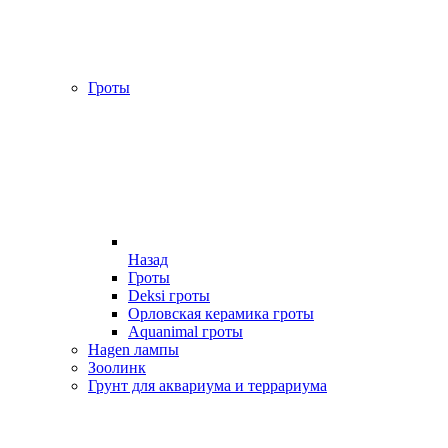
Гроты
Назад
Гроты
Deksi гроты
Орловская керамика гроты
Aquanimal гроты
Hagen лампы
Зоолинк
Грунт для аквариума и террариума