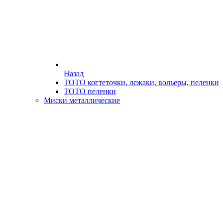
Назад
ТОТО когтеточки, лежаки, вольеры, пеленки
ТОТО пеленки
Миски металлические