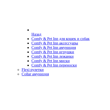
Назад
Comfy & Pet Inn для кошек и собак
Comfy & Pet Inn аксессуары
Comfy & Pet Inn амуниция
Comfy & Pet Inn игрушки
Comfy & Pet Inn лежанки
Comfy & Pet Inn миски
Comfy & Pet Inn переноски
Flexi рулетки
Collar амуниция