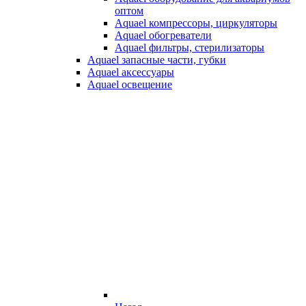
оптом
Aquael компрессоры, циркуляторы
Aquael обогреватели
Aquael фильтры, стерилизаторы
Aquael запасные части, губки
Aquael аксессуары
Aquael освещение