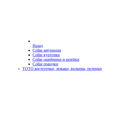
Назад
Collar амуниция
Collar курточки
Collar ошейники и шлейки
Collar поводки
ТОТО когтеточки, лежаки, вольеры, пеленки