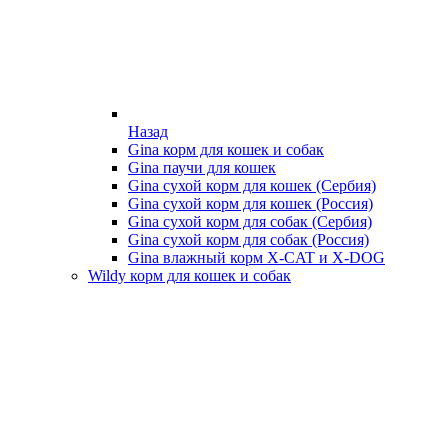
Назад
Gina корм для кошек и собак
Gina паучи для кошек
Gina сухой корм для кошек (Сербия)
Gina сухой корм для кошек (Россия)
Gina сухой корм для собак (Сербия)
Gina сухой корм для собак (Россия)
Gina влажный корм X-CAT и X-DOG
Wildy корм для кошек и собак