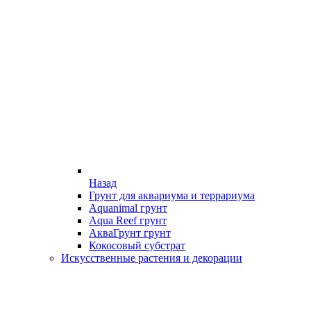
Назад
Грунт для аквариума и террариума
Aquanimal грунт
Aqua Reef грунт
АкваГрунт грунт
Кокосовый субстрат
Искусственные растения и декорации