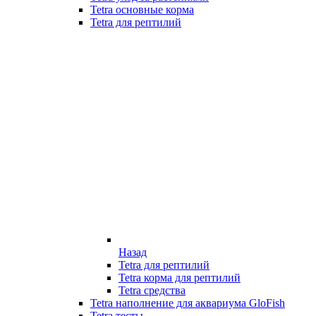
Tetra основные корма
Tetra для рептилий
Назад
Tetra для рептилий
Tetra корма для рептилий
Tetra средства
Tetra наполнение для аквариума GloFish
Tetra тесты