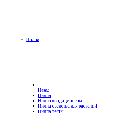
Нилпа
Назад
Нилпа
Нилпа кондиционеры
Нилпа средства для растений
Нилпа тесты