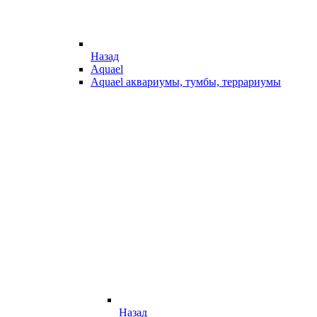
Назад
Aquael
Aquael аквариумы, тумбы, террариумы
Назад