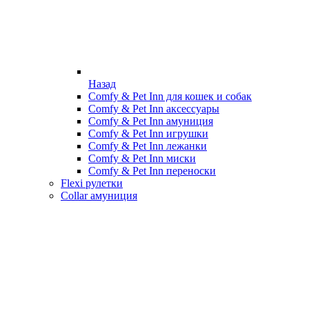
Назад
Comfy & Pet Inn для кошек и собак
Comfy & Pet Inn аксессуары
Comfy & Pet Inn амуниция
Comfy & Pet Inn игрушки
Comfy & Pet Inn лежанки
Comfy & Pet Inn миски
Comfy & Pet Inn переноски
Flexi рулетки
Collar амуниция