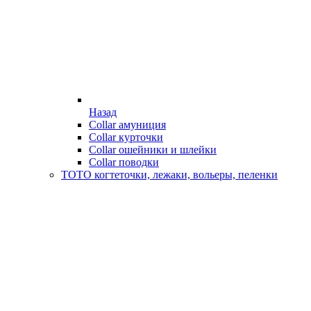
Назад
Collar амуниция
Collar курточки
Collar ошейники и шлейки
Collar поводки
ТОТО когтеточки, лежаки, вольеры, пеленки