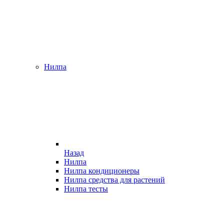
Нилпа
Назад
Нилпа
Нилпа кондиционеры
Нилпа средства для растений
Нилпа тесты