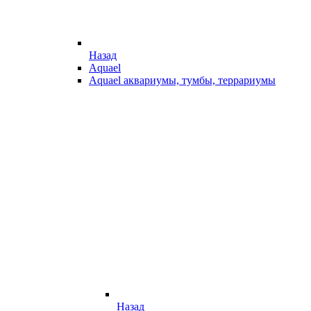
Назад
Aquael
Aquael аквариумы, тумбы, террариумы
Назад