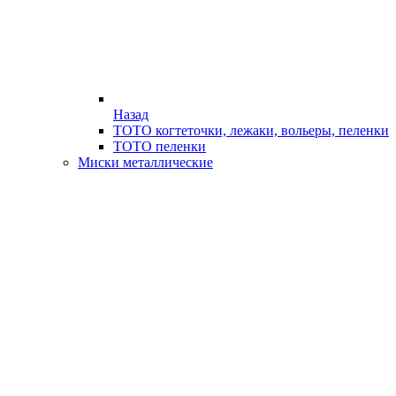
Назад
ТОТО когтеточки, лежаки, вольеры, пеленки
ТОТО пеленки
Миски металлические