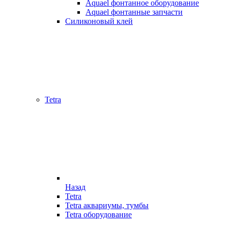
Aquael фонтанное оборудование
Aquael фонтанные запчасти
Силиконовый клей
Tetra
Назад
Tetra
Tetra аквариумы, тумбы
Tetra оборудование