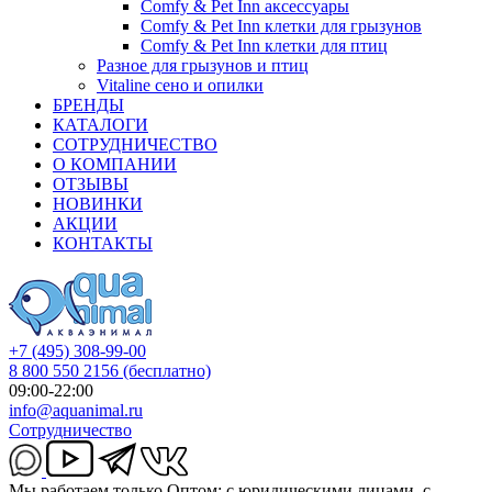
Comfy & Pet Inn аксессуары
Comfy & Pet Inn клетки для грызунов
Comfy & Pet Inn клетки для птиц
Разное для грызунов и птиц
Vitaline сено и опилки
БРЕНДЫ
КАТАЛОГИ
СОТРУДНИЧЕСТВО
О КОМПАНИИ
ОТЗЫВЫ
НОВИНКИ
АКЦИИ
КОНТАКТЫ
+7 (495) 308-99-00
8 800 550 2156
(бесплатно)
09:00-22:00
info@aquanimal.ru
Сотрудничество
Мы работаем только Оптом: с юридическими лицами, с