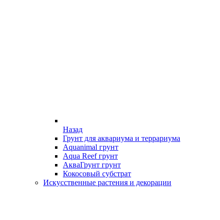
Назад
Грунт для аквариума и террариума
Aquanimal грунт
Aqua Reef грунт
АкваГрунт грунт
Кокосовый субстрат
Искусственные растения и декорации