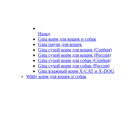
Назад
Gina корм для кошек и собак
Gina паучи для кошек
Gina сухой корм для кошек (Сербия)
Gina сухой корм для кошек (Россия)
Gina сухой корм для собак (Сербия)
Gina сухой корм для собак (Россия)
Gina влажный корм X-CAT и X-DOG
Wildy корм для кошек и собак