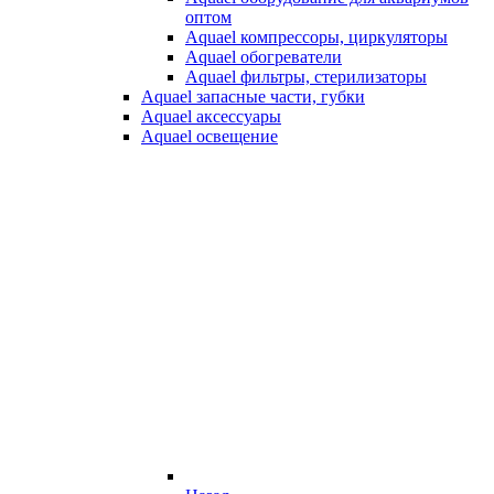
оптом
Aquael компрессоры, циркуляторы
Aquael обогреватели
Aquael фильтры, стерилизаторы
Aquael запасные части, губки
Aquael аксессуары
Aquael освещение