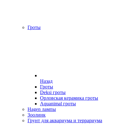
Гроты
Назад
Гроты
Deksi гроты
Орловская керамика гроты
Aquanimal гроты
Hagen лампы
Зоолинк
Грунт для аквариума и террариума