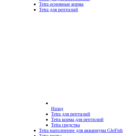
Tetra основные корма
Tetra для рептилий
Назад
Tetra для рептилий
Tetra корма для рептилий
Tetra средства
Tetra наполнение для аквариума GloFish
Tetra тесты