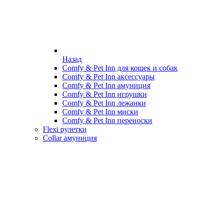
Назад
Comfy & Pet Inn для кошек и собак
Comfy & Pet Inn аксессуары
Comfy & Pet Inn амуниция
Comfy & Pet Inn игрушки
Comfy & Pet Inn лежанки
Comfy & Pet Inn миски
Comfy & Pet Inn переноски
Flexi рулетки
Collar амуниция