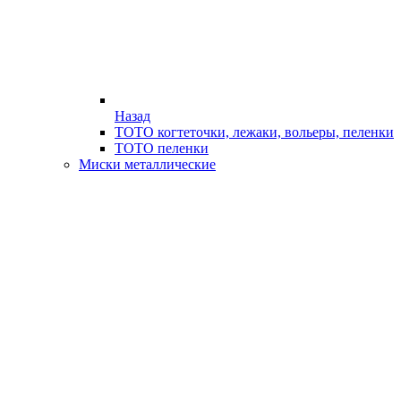
Назад
ТОТО когтеточки, лежаки, вольеры, пеленки
ТОТО пеленки
Миски металлические