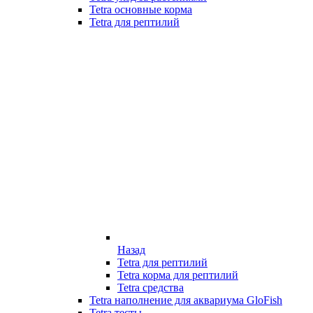
Tetra основные корма
Tetra для рептилий
Назад
Tetra для рептилий
Tetra корма для рептилий
Tetra средства
Tetra наполнение для аквариума GloFish
Tetra тесты