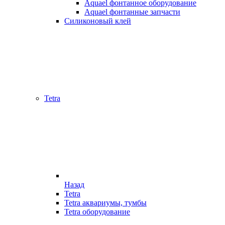
Aquael фонтанное оборудование
Aquael фонтанные запчасти
Силиконовый клей
Tetra
Назад
Tetra
Tetra аквариумы, тумбы
Tetra оборудование