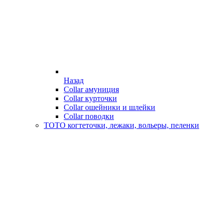
Назад
Collar амуниция
Collar курточки
Collar ошейники и шлейки
Collar поводки
ТОТО когтеточки, лежаки, вольеры, пеленки