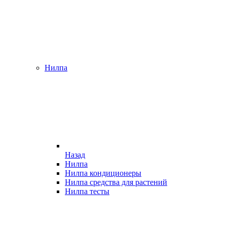
Нилпа
Назад
Нилпа
Нилпа кондиционеры
Нилпа средства для растений
Нилпа тесты