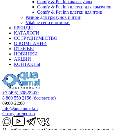
Comfy & Pet Inn аксессуары
Comfy & Pet Inn клетки для грызунов
Comfy & Pet Inn клетки для птиц
Разное для грызунов и птиц
Vitaline сено и опилки
БРЕНДЫ
КАТАЛОГИ
СОТРУДНИЧЕСТВО
О КОМПАНИИ
ОТЗЫВЫ
НОВИНКИ
АКЦИИ
КОНТАКТЫ
+7 (495) 308-99-00
8 800 550 2156
(бесплатно)
09:00-22:00
info@aquanimal.ru
Сотрудничество
Мы работаем только Оптом: с юридическими лицами, с