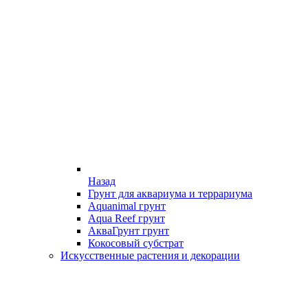
Назад
Грунт для аквариума и террариума
Aquanimal грунт
Aqua Reef грунт
АкваГрунт грунт
Кокосовый субстрат
Искусственные растения и декорации