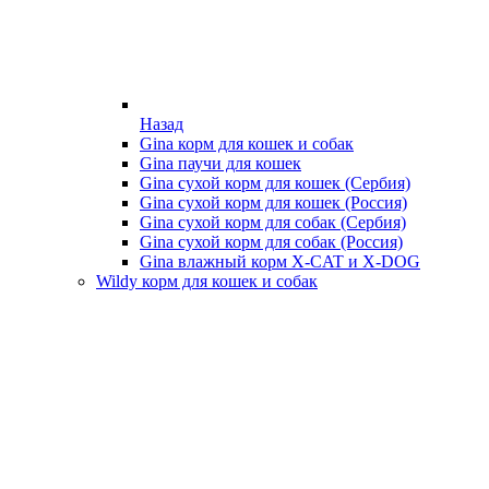
Назад
Gina корм для кошек и собак
Gina паучи для кошек
Gina сухой корм для кошек (Сербия)
Gina сухой корм для кошек (Россия)
Gina сухой корм для собак (Сербия)
Gina сухой корм для собак (Россия)
Gina влажный корм X-CAT и X-DOG
Wildy корм для кошек и собак