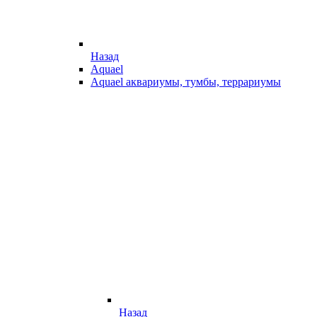
Назад
Aquael
Aquael аквариумы, тумбы, террариумы
Назад