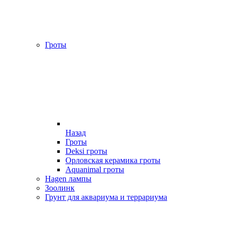
Гроты
Назад
Гроты
Deksi гроты
Орловская керамика гроты
Aquanimal гроты
Hagen лампы
Зоолинк
Грунт для аквариума и террариума