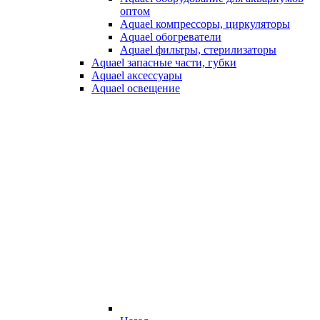
оптом
Aquael компрессоры, циркуляторы
Aquael обогреватели
Aquael фильтры, стерилизаторы
Aquael запасные части, губки
Aquael аксессуары
Aquael освещение