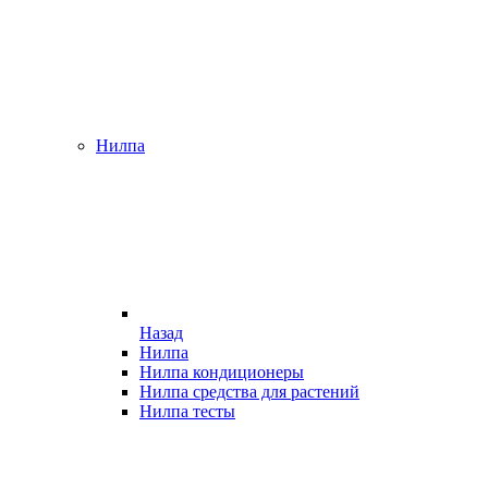
Нилпа
Назад
Нилпа
Нилпа кондиционеры
Нилпа средства для растений
Нилпа тесты