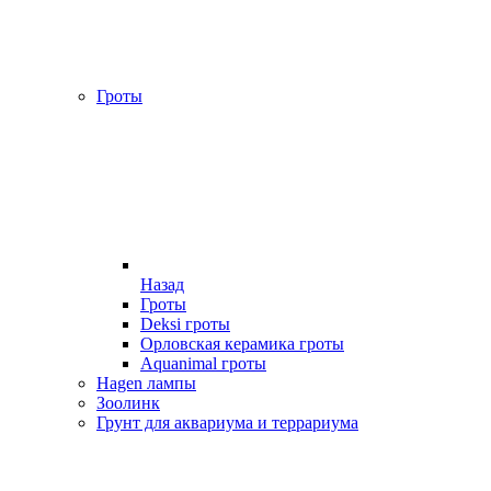
Гроты
Назад
Гроты
Deksi гроты
Орловская керамика гроты
Aquanimal гроты
Hagen лампы
Зоолинк
Грунт для аквариума и террариума