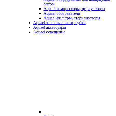
оптом
Aquael компрессоры, циркуляторы
Aquael обогреватели
Aquael фильтры, стерилизаторы
Aquael запасные части, губки
Aquael аксессуары
Aquael освещение