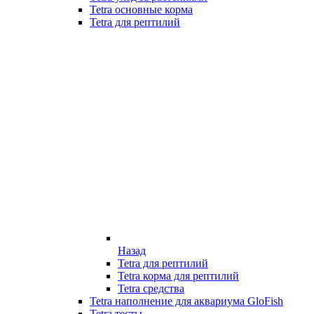
Tetra основные корма
Tetra для рептилий
Назад
Tetra для рептилий
Tetra корма для рептилий
Tetra средства
Tetra наполнение для аквариума GloFish
Tetra тесты