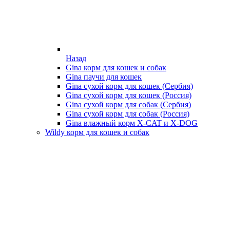
Назад
Gina корм для кошек и собак
Gina паучи для кошек
Gina сухой корм для кошек (Сербия)
Gina сухой корм для кошек (Россия)
Gina сухой корм для собак (Сербия)
Gina сухой корм для собак (Россия)
Gina влажный корм X-CAT и X-DOG
Wildy корм для кошек и собак