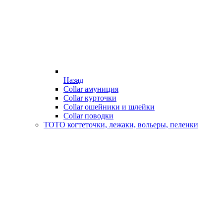
Назад
Collar амуниция
Collar курточки
Collar ошейники и шлейки
Collar поводки
ТОТО когтеточки, лежаки, вольеры, пеленки