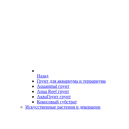
Назад
Грунт для аквариума и террариума
Aquanimal грунт
Aqua Reef грунт
АкваГрунт грунт
Кокосовый субстрат
Искусственные растения и декорации