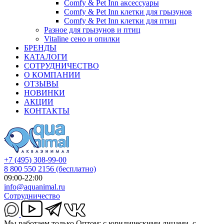
Comfy & Pet Inn аксессуары
Comfy & Pet Inn клетки для грызунов
Comfy & Pet Inn клетки для птиц
Разное для грызунов и птиц
Vitaline сено и опилки
БРЕНДЫ
КАТАЛОГИ
СОТРУДНИЧЕСТВО
О КОМПАНИИ
ОТЗЫВЫ
НОВИНКИ
АКЦИИ
КОНТАКТЫ
+7 (495) 308-99-00
8 800 550 2156
(бесплатно)
09:00-22:00
info@aquanimal.ru
Сотрудничество
Мы работаем только Оптом: с юридическими лицами, с