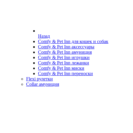
Назад
Comfy & Pet Inn для кошек и собак
Comfy & Pet Inn аксессуары
Comfy & Pet Inn амуниция
Comfy & Pet Inn игрушки
Comfy & Pet Inn лежанки
Comfy & Pet Inn миски
Comfy & Pet Inn переноски
Flexi рулетки
Collar амуниция