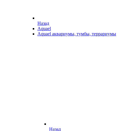
Назад
Aquael
Aquael аквариумы, тумбы, террариумы
Назад