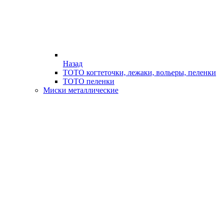
Назад
ТОТО когтеточки, лежаки, вольеры, пеленки
ТОТО пеленки
Миски металлические