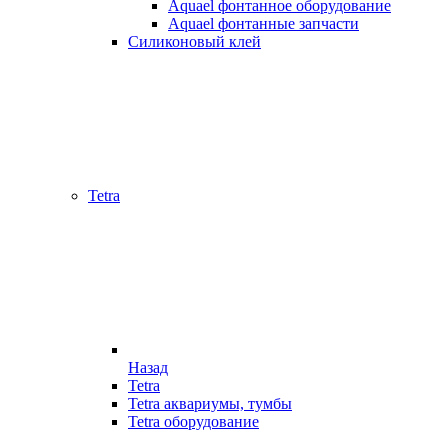
Aquael фонтанное оборудование
Aquael фонтанные запчасти
Силиконовый клей
Tetra
Назад
Tetra
Tetra аквариумы, тумбы
Tetra оборудование