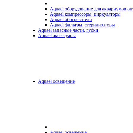
Aquael оборудование для аквариумов о
Aquael компрессоры, циркуляторы
Aquael обогреватели
Aquael фильтры, стерилизаторы
Aquael запасные части, губки
Aquael аксессуары
Aquael освещение
Aquael освещение