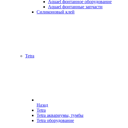
Aquael фонтанное оборудование
Aquael фонтанные запчасти
Силиконовый клей
Tetra
Назад
Tetra
Tetra аквариумы, тумбы
Tetra оборудование