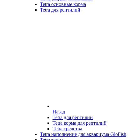
Tetra основные корма
Tetra для рептилий
Назад
Tetra для рептилий
Tetra корма для рептилий
Tetra средства
Tetra наполнение для аквариума GloFish
Tetra тесты