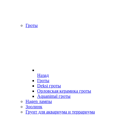
Гроты
Назад
Гроты
Deksi гроты
Орловская керамика гроты
Aquanimal гроты
Hagen лампы
Зоолинк
Грунт для аквариума и террариума