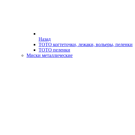
Назад
ТОТО когтеточки, лежаки, вольеры, пеленки
ТОТО пеленки
Миски металлические