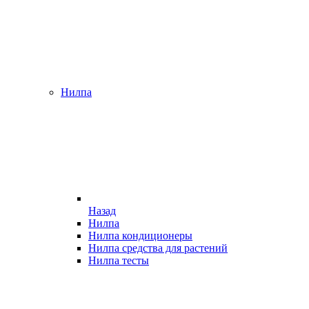
Нилпа
Назад
Нилпа
Нилпа кондиционеры
Нилпа средства для растений
Нилпа тесты