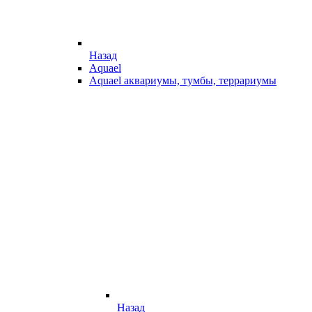
Назад
Aquael
Aquael аквариумы, тумбы, террариумы
Назад