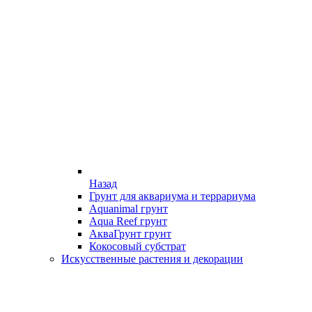
Назад
Грунт для аквариума и террариума
Aquanimal грунт
Aqua Reef грунт
АкваГрунт грунт
Кокосовый субстрат
Искусственные растения и декорации