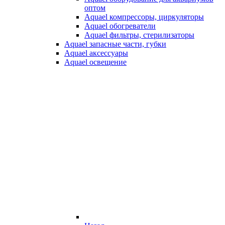
оптом
Aquael компрессоры, циркуляторы
Aquael обогреватели
Aquael фильтры, стерилизаторы
Aquael запасные части, губки
Aquael аксессуары
Aquael освещение