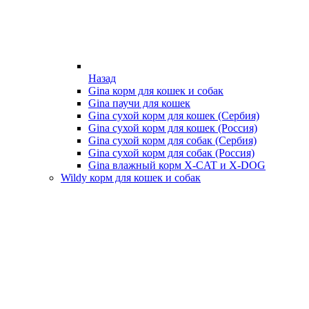
Назад
Gina корм для кошек и собак
Gina паучи для кошек
Gina сухой корм для кошек (Сербия)
Gina сухой корм для кошек (Россия)
Gina сухой корм для собак (Сербия)
Gina сухой корм для собак (Россия)
Gina влажный корм X-CAT и X-DOG
Wildy корм для кошек и собак