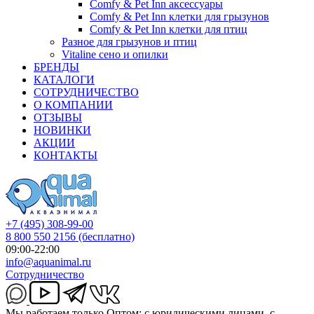
Comfy & Pet Inn аксессуары
Comfy & Pet Inn клетки для грызунов
Comfy & Pet Inn клетки для птиц
Разное для грызунов и птиц
Vitaline сено и опилки
БРЕНДЫ
КАТАЛОГИ
СОТРУДНИЧЕСТВО
О КОМПАНИИ
ОТЗЫВЫ
НОВИНКИ
АКЦИИ
КОНТАКТЫ
+7 (495) 308-99-00
8 800 550 2156
(бесплатно)
09:00-22:00
info@aquanimal.ru
Сотрудничество
Мы работаем только Оптом: с юридическими лицами, с