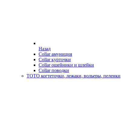
Назад
Collar амуниция
Collar курточки
Collar ошейники и шлейки
Collar поводки
ТОТО когтеточки, лежаки, вольеры, пеленки