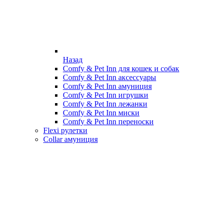
Назад
Comfy & Pet Inn для кошек и собак
Comfy & Pet Inn аксессуары
Comfy & Pet Inn амуниция
Comfy & Pet Inn игрушки
Comfy & Pet Inn лежанки
Comfy & Pet Inn миски
Comfy & Pet Inn переноски
Flexi рулетки
Collar амуниция