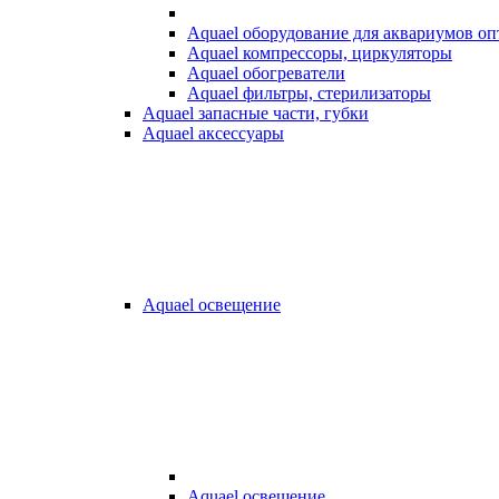
Aquael оборудование для аквариумов о
Aquael компрессоры, циркуляторы
Aquael обогреватели
Aquael фильтры, стерилизаторы
Aquael запасные части, губки
Aquael аксессуары
Aquael освещение
Aquael освещение