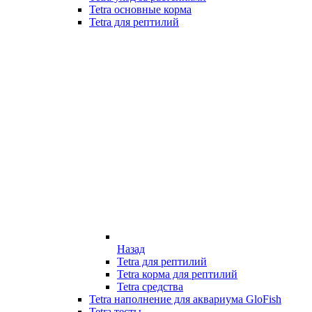
Tetra основные корма
Tetra для рептилий
Назад
Tetra для рептилий
Tetra корма для рептилий
Tetra средства
Tetra наполнение для аквариума GloFish
Tetra тесты