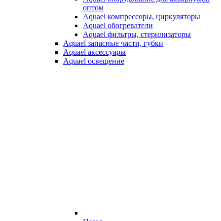
оптом
Aquael компрессоры, циркуляторы
Aquael обогреватели
Aquael фильтры, стерилизаторы
Aquael запасные части, губки
Aquael аксессуары
Aquael освещение