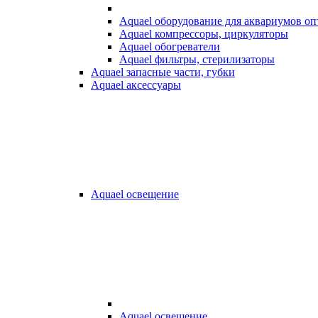
Aquael оборудование для аквариумов о
Aquael компрессоры, циркуляторы
Aquael обогреватели
Aquael фильтры, стерилизаторы
Aquael запасные части, губки
Aquael аксессуары
Aquael освещение
Aquael освещение