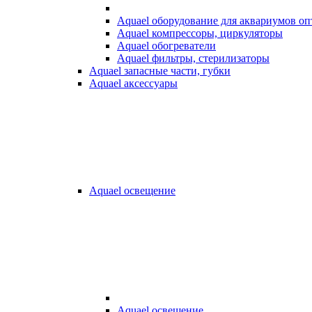
Aquael оборудование для аквариумов о
Aquael компрессоры, циркуляторы
Aquael обогреватели
Aquael фильтры, стерилизаторы
Aquael запасные части, губки
Aquael аксессуары
Aquael освещение
Aquael освещение