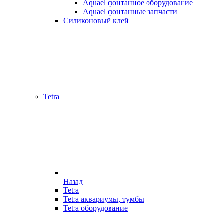
Aquael фонтанное оборудование
Aquael фонтанные запчасти
Силиконовый клей
Tetra
Назад
Tetra
Tetra аквариумы, тумбы
Tetra оборудование