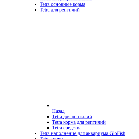
Tetra основные корма
Tetra для рептилий
Назад
Tetra для рептилий
Tetra корма для рептилий
Tetra средства
Tetra наполнение для аквариума GloFish
Tetra тесты