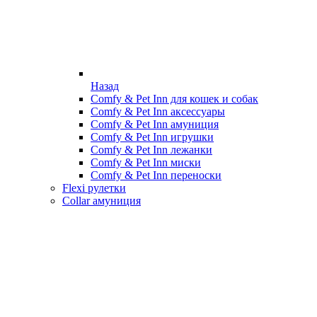
Назад
Comfy & Pet Inn для кошек и собак
Comfy & Pet Inn аксессуары
Comfy & Pet Inn амуниция
Comfy & Pet Inn игрушки
Comfy & Pet Inn лежанки
Comfy & Pet Inn миски
Comfy & Pet Inn переноски
Flexi рулетки
Collar амуниция