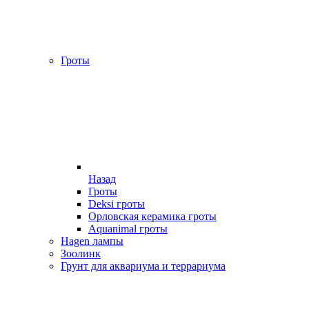
Гроты
Назад
Гроты
Deksi гроты
Орловская керамика гроты
Aquanimal гроты
Hagen лампы
Зоолинк
Грунт для аквариума и террариума