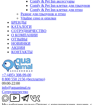
Comfy & Pet Inn аксессуары
Comfy & Pet Inn клетки для грызунов
Comfy & Pet Inn клетки для птиц
Разное для грызунов и птиц
Vitaline сено и опилки
БРЕНДЫ
КАТАЛОГИ
СОТРУДНИЧЕСТВО
О КОМПАНИИ
ОТЗЫВЫ
НОВИНКИ
АКЦИИ
КОНТАКТЫ
+7 (495) 308-99-00
8 800 550 2156
(бесплатно)
09:00-22:00
info@aquanimal.ru
Сотрудничество
Мы работаем только Оптом: с юридическими лицами, с