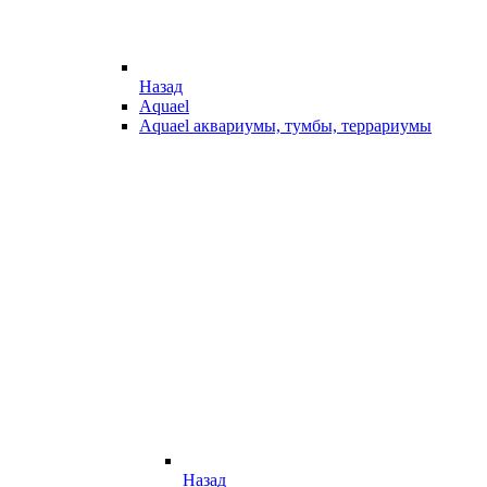
Назад
Aquael
Aquael аквариумы, тумбы, террариумы
Назад