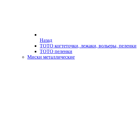
Назад
ТОТО когтеточки, лежаки, вольеры, пеленки
ТОТО пеленки
Миски металлические