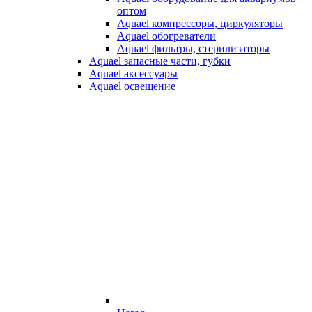
оптом
Aquael компрессоры, циркуляторы
Aquael обогреватели
Aquael фильтры, стерилизаторы
Aquael запасные части, губки
Aquael аксессуары
Aquael освещение