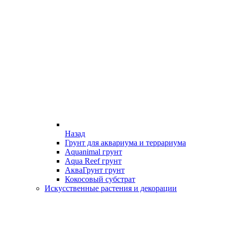
Назад
Грунт для аквариума и террариума
Aquanimal грунт
Aqua Reef грунт
АкваГрунт грунт
Кокосовый субстрат
Искусственные растения и декорации