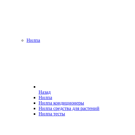
Нилпа
Назад
Нилпа
Нилпа кондиционеры
Нилпа средства для растений
Нилпа тесты