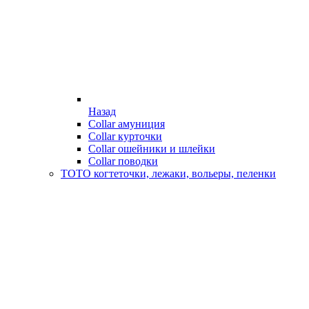
Назад
Collar амуниция
Collar курточки
Collar ошейники и шлейки
Collar поводки
ТОТО когтеточки, лежаки, вольеры, пеленки