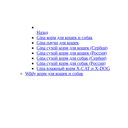
Назад
Gina корм для кошек и собак
Gina паучи для кошек
Gina сухой корм для кошек (Сербия)
Gina сухой корм для кошек (Россия)
Gina сухой корм для собак (Сербия)
Gina сухой корм для собак (Россия)
Gina влажный корм X-CAT и X-DOG
Wildy корм для кошек и собак