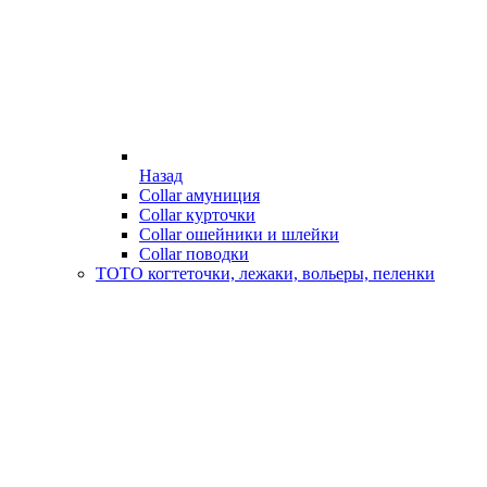
Назад
Collar амуниция
Collar курточки
Collar ошейники и шлейки
Collar поводки
ТОТО когтеточки, лежаки, вольеры, пеленки