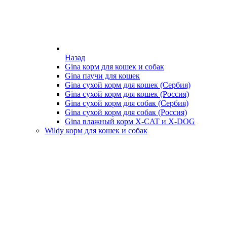
Назад
Gina корм для кошек и собак
Gina паучи для кошек
Gina сухой корм для кошек (Сербия)
Gina сухой корм для кошек (Россия)
Gina сухой корм для собак (Сербия)
Gina сухой корм для собак (Россия)
Gina влажный корм X-CAT и X-DOG
Wildy корм для кошек и собак