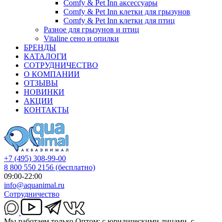
Comfy & Pet Inn аксессуары
Comfy & Pet Inn клетки для грызунов
Comfy & Pet Inn клетки для птиц
Разное для грызунов и птиц
Vitaline сено и опилки
БРЕНДЫ
КАТАЛОГИ
СОТРУДНИЧЕСТВО
О КОМПАНИИ
ОТЗЫВЫ
НОВИНКИ
АКЦИИ
КОНТАКТЫ
+7 (495) 308-99-00
8 800 550 2156
(бесплатно)
09:00-22:00
info@aquanimal.ru
Сотрудничество
Мы работаем только Оптом: с юридическими лицами, с