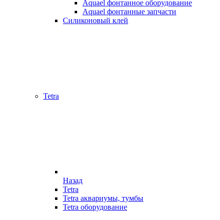
Aquael фонтанное оборудование
Aquael фонтанные запчасти
Силиконовый клей
Tetra
Назад
Tetra
Tetra аквариумы, тумбы
Tetra оборудование