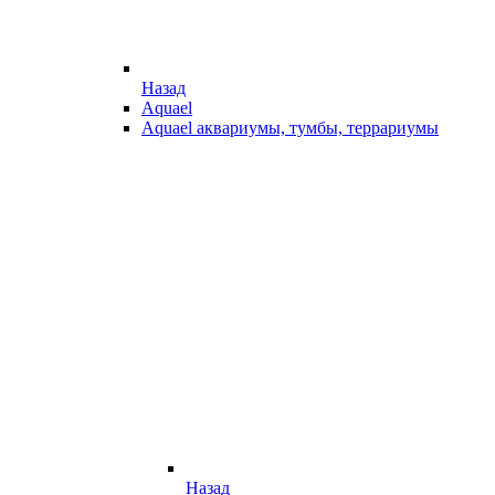
Назад
Aquael
Aquael аквариумы, тумбы, террариумы
Назад