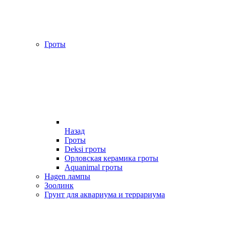
Гроты
Назад
Гроты
Deksi гроты
Орловская керамика гроты
Aquanimal гроты
Hagen лампы
Зоолинк
Грунт для аквариума и террариума