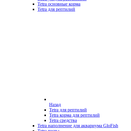
Tetra основные корма
Tetra для рептилий
Назад
Tetra для рептилий
Tetra корма для рептилий
Tetra средства
Tetra наполнение для аквариума GloFish
Tetra тесты