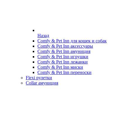
Назад
Comfy & Pet Inn для кошек и собак
Comfy & Pet Inn аксессуары
Comfy & Pet Inn амуниция
Comfy & Pet Inn игрушки
Comfy & Pet Inn лежанки
Comfy & Pet Inn миски
Comfy & Pet Inn переноски
Flexi рулетки
Collar амуниция