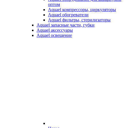
оптом
Aquael компрессоры, циркуляторы
Aquael обогреватели
Aquael фильтры, стерилизаторы
Aquael запасные части, губки
Aquael аксессуары
Aquael освещение