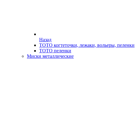
Назад
ТОТО когтеточки, лежаки, вольеры, пеленки
ТОТО пеленки
Миски металлические