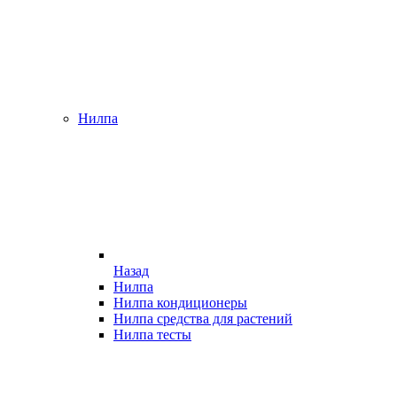
Нилпа
Назад
Нилпа
Нилпа кондиционеры
Нилпа средства для растений
Нилпа тесты