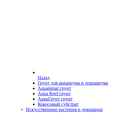
Назад
Грунт для аквариума и террариума
Aquanimal грунт
Aqua Reef грунт
АкваГрунт грунт
Кокосовый субстрат
Искусственные растения и декорации