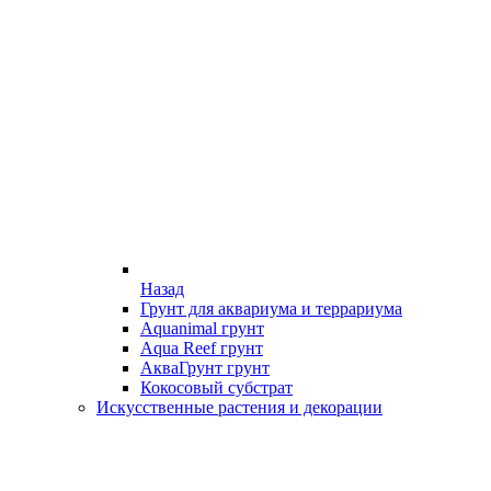
Назад
Грунт для аквариума и террариума
Aquanimal грунт
Aqua Reef грунт
АкваГрунт грунт
Кокосовый субстрат
Искусственные растения и декорации