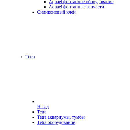
Aquael фонтанное оборудование
Aquael фонтанные запчасти
Силиконовый клей
Tetra
Назад
Tetra
Tetra аквариумы, тумбы
Tetra оборудование