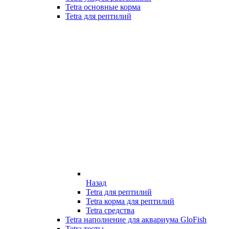
Tetra основные корма
Tetra для рептилий
Назад
Tetra для рептилий
Tetra корма для рептилий
Tetra средства
Tetra наполнение для аквариума GloFish
Tetra тесты