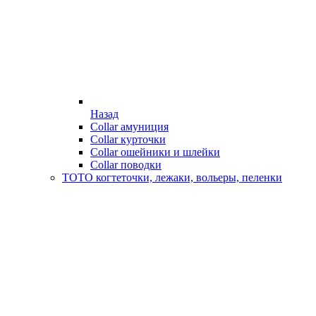
Назад
Collar амуниция
Collar курточки
Collar ошейники и шлейки
Collar поводки
ТОТО когтеточки, лежаки, вольеры, пеленки