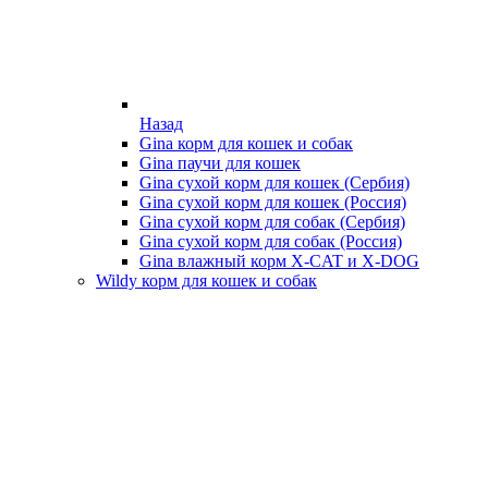
Назад
Gina корм для кошек и собак
Gina паучи для кошек
Gina сухой корм для кошек (Сербия)
Gina сухой корм для кошек (Россия)
Gina сухой корм для собак (Сербия)
Gina сухой корм для собак (Россия)
Gina влажный корм X-CAT и X-DOG
Wildy корм для кошек и собак