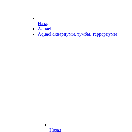
Назад
Aquael
Aquael аквариумы, тумбы, террариумы
Назад