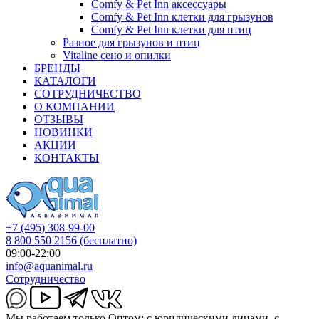
Comfy & Pet Inn аксессуары
Comfy & Pet Inn клетки для грызунов
Comfy & Pet Inn клетки для птиц
Разное для грызунов и птиц
Vitaline сено и опилки
БРЕНДЫ
КАТАЛОГИ
СОТРУДНИЧЕСТВО
О КОМПАНИИ
ОТЗЫВЫ
НОВИНКИ
АКЦИИ
КОНТАКТЫ
+7 (495) 308-99-00
8 800 550 2156
(бесплатно)
09:00-22:00
info@aquanimal.ru
Сотрудничество
Мы работаем только Оптом: с юридическими лицами, с