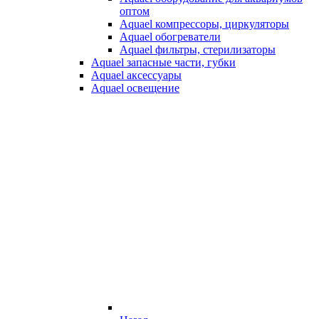
оптом
Aquael компрессоры, циркуляторы
Aquael обогреватели
Aquael фильтры, стерилизаторы
Aquael запасные части, губки
Aquael аксессуары
Aquael освещение