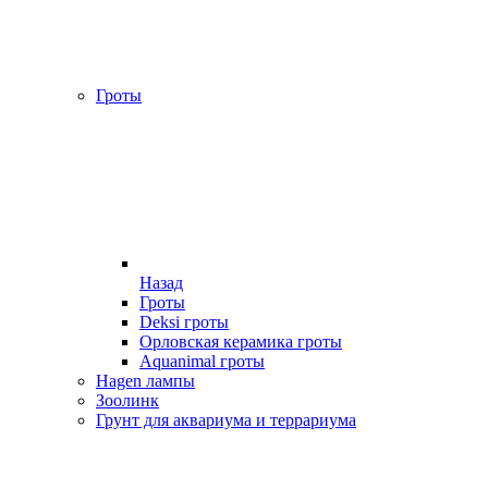
Гроты
Назад
Гроты
Deksi гроты
Орловская керамика гроты
Aquanimal гроты
Hagen лампы
Зоолинк
Грунт для аквариума и террариума