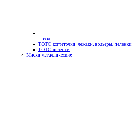
Назад
ТОТО когтеточки, лежаки, вольеры, пеленки
ТОТО пеленки
Миски металлические