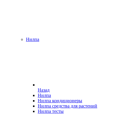
Нилпа
Назад
Нилпа
Нилпа кондиционеры
Нилпа средства для растений
Нилпа тесты