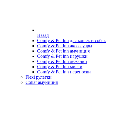
Назад
Comfy & Pet Inn для кошек и собак
Comfy & Pet Inn аксессуары
Comfy & Pet Inn амуниция
Comfy & Pet Inn игрушки
Comfy & Pet Inn лежанки
Comfy & Pet Inn миски
Comfy & Pet Inn переноски
Flexi рулетки
Collar амуниция