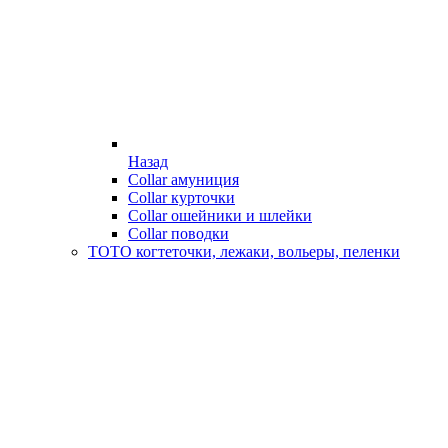
Назад
Collar амуниция
Collar курточки
Collar ошейники и шлейки
Collar поводки
ТОТО когтеточки, лежаки, вольеры, пеленки