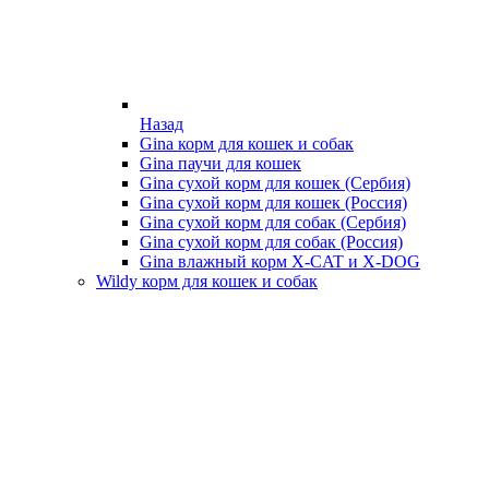
Назад
Gina корм для кошек и собак
Gina паучи для кошек
Gina сухой корм для кошек (Сербия)
Gina сухой корм для кошек (Россия)
Gina сухой корм для собак (Сербия)
Gina сухой корм для собак (Россия)
Gina влажный корм X-CAT и X-DOG
Wildy корм для кошек и собак