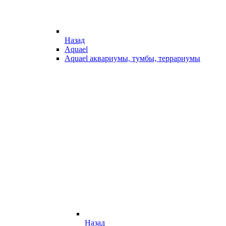
Назад
Aquael
Aquael аквариумы, тумбы, террариумы
Назад