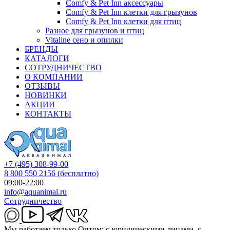
Comfy & Pet Inn аксессуары
Comfy & Pet Inn клетки для грызунов
Comfy & Pet Inn клетки для птиц
Разное для грызунов и птиц
Vitaline сено и опилки
БРЕНДЫ
КАТАЛОГИ
СОТРУДНИЧЕСТВО
О КОМПАНИИ
ОТЗЫВЫ
НОВИНКИ
АКЦИИ
КОНТАКТЫ
+7 (495) 308-99-00
8 800 550 2156
(бесплатно)
09:00-22:00
info@aquanimal.ru
Сотрудничество
Мы работаем только Оптом: с юридическими лицами, с