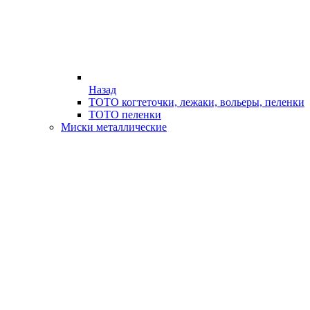
Назад
ТОТО когтеточки, лежаки, вольеры, пеленки
ТОТО пеленки
Миски металлические