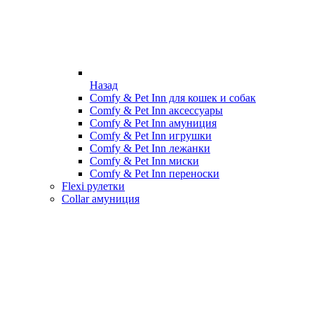
Назад
Comfy & Pet Inn для кошек и собак
Comfy & Pet Inn аксессуары
Comfy & Pet Inn амуниция
Comfy & Pet Inn игрушки
Comfy & Pet Inn лежанки
Comfy & Pet Inn миски
Comfy & Pet Inn переноски
Flexi рулетки
Collar амуниция