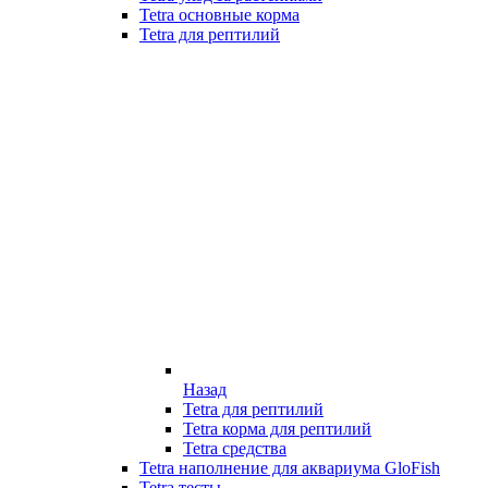
Tetra основные корма
Tetra для рептилий
Назад
Tetra для рептилий
Tetra корма для рептилий
Tetra средства
Tetra наполнение для аквариума GloFish
Tetra тесты