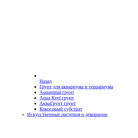
Назад
Грунт для аквариума и террариума
Aquanimal грунт
Aqua Reef грунт
АкваГрунт грунт
Кокосовый субстрат
Искусственные растения и декорации