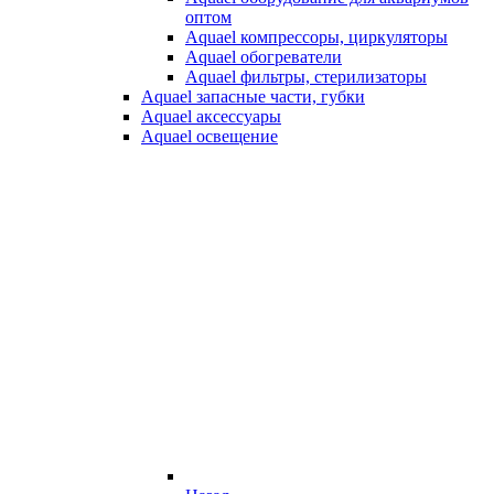
оптом
Aquael компрессоры, циркуляторы
Aquael обогреватели
Aquael фильтры, стерилизаторы
Aquael запасные части, губки
Aquael аксессуары
Aquael освещение