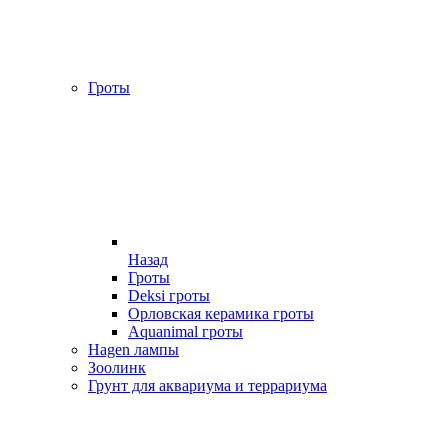
Гроты
Назад
Гроты
Deksi гроты
Орловская керамика гроты
Aquanimal гроты
Hagen лампы
Зоолинк
Грунт для аквариума и террариума