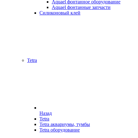
Aquael фонтанное оборудование
Aquael фонтанные запчасти
Силиконовый клей
Tetra
Назад
Tetra
Tetra аквариумы, тумбы
Tetra оборудование