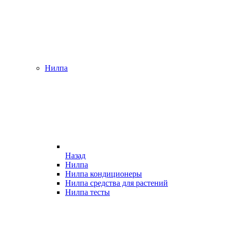
Нилпа
Назад
Нилпа
Нилпа кондиционеры
Нилпа средства для растений
Нилпа тесты