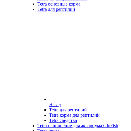
Tetra основные корма
Tetra для рептилий
Назад
Tetra для рептилий
Tetra корма для рептилий
Tetra средства
Tetra наполнение для аквариума GloFish
Tetra тесты