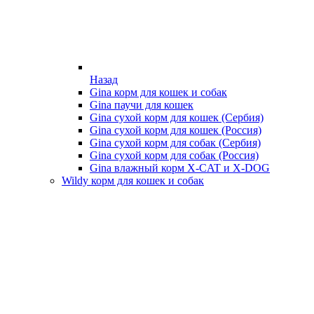
Назад
Gina корм для кошек и собак
Gina паучи для кошек
Gina сухой корм для кошек (Сербия)
Gina сухой корм для кошек (Россия)
Gina сухой корм для собак (Сербия)
Gina сухой корм для собак (Россия)
Gina влажный корм X-CAT и X-DOG
Wildy корм для кошек и собак