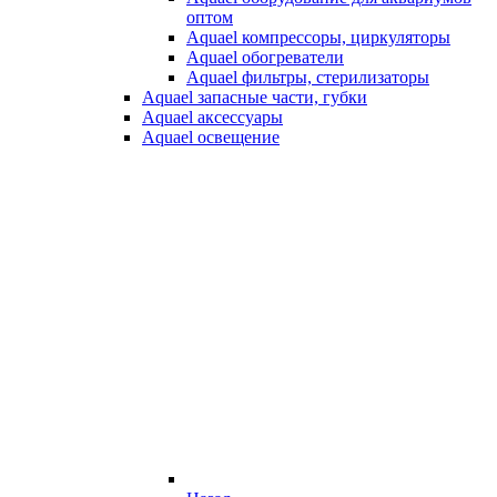
оптом
Aquael компрессоры, циркуляторы
Aquael обогреватели
Aquael фильтры, стерилизаторы
Aquael запасные части, губки
Aquael аксессуары
Aquael освещение