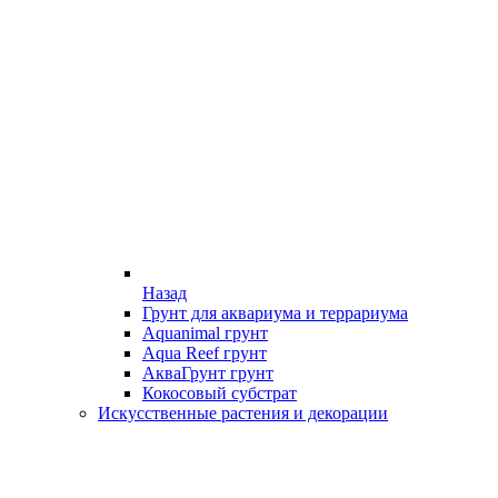
Назад
Грунт для аквариума и террариума
Aquanimal грунт
Aqua Reef грунт
АкваГрунт грунт
Кокосовый субстрат
Искусственные растения и декорации