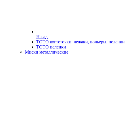
Назад
ТОТО когтеточки, лежаки, вольеры, пеленки
ТОТО пеленки
Миски металлические