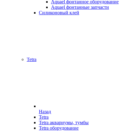
Aquael фонтанное оборудование
Aquael фонтанные запчасти
Силиконовый клей
Tetra
Назад
Tetra
Tetra аквариумы, тумбы
Tetra оборудование