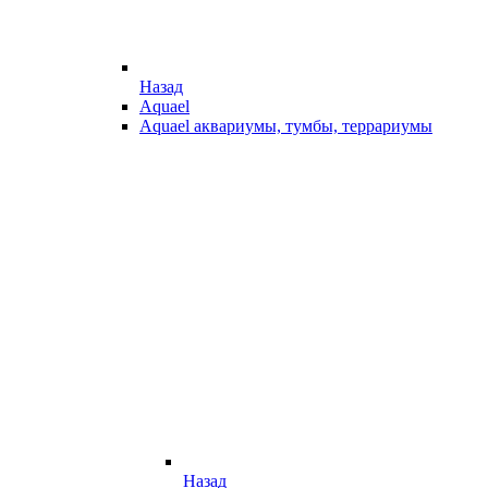
Назад
Aquael
Aquael аквариумы, тумбы, террариумы
Назад