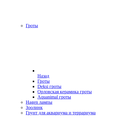
Гроты
Назад
Гроты
Deksi гроты
Орловская керамика гроты
Aquanimal гроты
Hagen лампы
Зоолинк
Грунт для аквариума и террариума