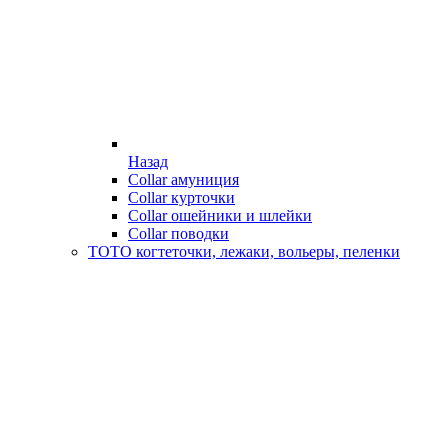
Назад
Collar амуниция
Collar курточки
Collar ошейники и шлейки
Collar поводки
ТОТО когтеточки, лежаки, вольеры, пеленки