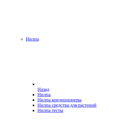
Нилпа
Назад
Нилпа
Нилпа кондиционеры
Нилпа средства для растений
Нилпа тесты