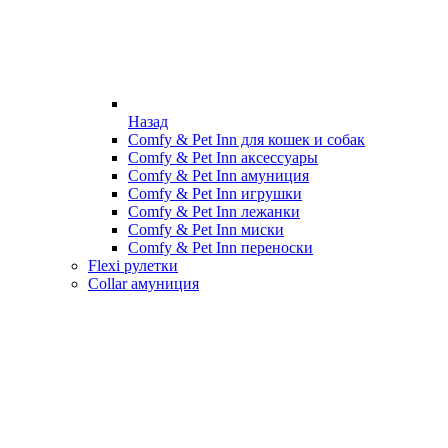
Назад
Comfy & Pet Inn для кошек и собак
Comfy & Pet Inn аксессуары
Comfy & Pet Inn амуниция
Comfy & Pet Inn игрушки
Comfy & Pet Inn лежанки
Comfy & Pet Inn миски
Comfy & Pet Inn переноски
Flexi рулетки
Collar амуниция