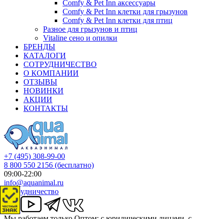
Comfy & Pet Inn аксессуары
Comfy & Pet Inn клетки для грызунов
Comfy & Pet Inn клетки для птиц
Разное для грызунов и птиц
Vitaline сено и опилки
БРЕНДЫ
КАТАЛОГИ
СОТРУДНИЧЕСТВО
О КОМПАНИИ
ОТЗЫВЫ
НОВИНКИ
АКЦИИ
КОНТАКТЫ
+7 (495) 308-99-00
8 800 550 2156
(бесплатно)
09:00-22:00
info@aquanimal.ru
Сотрудничество
Мы работаем только Оптом: с юридическими лицами, с